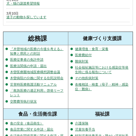
犬・猫の譲渡希望情報
3月10日
迷子の動物を探しています
総務課
健康づくり支援課
『木曽地域の医療の今後を考える』
健康増進・食育・栄養
知事と県民との対話
医療費給付
医療従事者の免許申請
難病対策
医療法関係の申請・届出
社会福祉施設等における感染症等発
木曽医療圏地域医療構想調整会議
生時に係る報告について
木曽病院の分娩に関する住民説明会
その他疾病対策
災害時医療救護活動マニュアル
各種相談・検査（母子・精神・感染
症・難病）
「救急医療の適正利用」啓発リーフ
レット
交際費等執行状況
食品・生活衛生課
福祉課
食の安全（食品衛生）
介護保険
食品営業に関する申請・届出
児童扶養手当
生活衛生関係営業に関する申請・届
特別児童扶養手当・障がい児福祉手