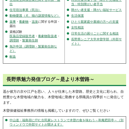
出
当・特別障がい者手当
住宅宿泊事業（民泊）
障がい者支援・障がい福祉サービス
動物愛護（犬、猫の譲渡情報など）
生活保護
薬事
・
毒劇物
・
温泉
に関する申請・
ひとり親家庭や寡婦の方への支援
届出
女性相談
資格試験
日常生活の困りごとに関する相談
医薬品登録販売者
・
毒劇物取扱者
・
長野県シニア大学木曽学部（外部サ
調理師
・
製菓衛生師
イト）
免許申請（調理師・製菓衛生師な
ど）
献血
長野県魅力発信ブログ～是より木曽路～
遥か彼方の京や江戸を思い、人々が往来した木曽路。歴史と文化に彩られ、自
然豊かな木曽地域の魅力を、木曽地域に勤務する県職員が四季折々に発信して
ます。
木曽保健福祉事務所の情報も掲載していますので、ぜひご覧ください
中山道・福島宿に佇む古民家レストランで木曽の食を味わう～和庵肥田亭～（別
ウィンドウで外部サイトが開きます）