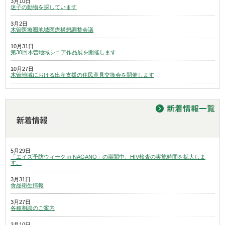
3月10日
迷子の動物を探しています
3月2日
木曽医療圏地域医療構想調整会議
10月31日
第30回木曽地域シニア作品展を開催します
10月27日
木曽地域における出産支援の住民意見交換会を開催します
5月29日
「エイズ予防ウィーク in NAGANO」の期間中、HIV検査の実施時間を拡大しま
す。
3月31日
食品衛生情報
3月27日
各種相談のご案内
3月10日