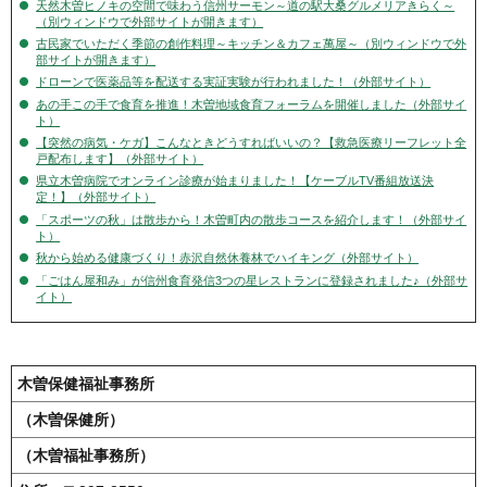
天然木曽ヒノキの空間で味わう信州サーモン～道の駅大桑グルメリアきらく～
（別ウィンドウで外部サイトが開きます）
古民家でいただく季節の創作料理～キッチン＆カフェ萬屋～（別ウィンドウで外
部サイトが開きます）
ドローンで医薬品等を配送する実証実験が行われました！（外部サイト）
あの手この手で食育を推進！木曽地域食育フォーラムを開催しました（外部サイ
ト）
【突然の病気・ケガ】こんなときどうすればいいの？【救急医療リーフレット全
戸配布します】（外部サイト）
県立木曽病院でオンライン診療が始まりました！【ケーブルTV番組放送決
定！】（外部サイト）
「スポーツの秋」は散歩から！木曽町内の散歩コースを紹介します！（外部サイ
ト）
秋から始める健康づくり！赤沢自然休養林でハイキング（外部サイト）
「ごはん屋和み」が信州食育発信3つの星レストランに登録されました♪（外部サ
イト）
木曽保健福祉事務所
（木曽保健所）
（木曽福祉事務所）