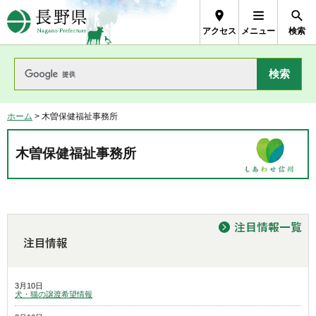
長野県Nagano Prefecture
アクセス
メニュー
検索
ホーム
> 木曽保健福祉事務所
木曽保健福祉事務所
3月10日
犬・猫の譲渡希望情報