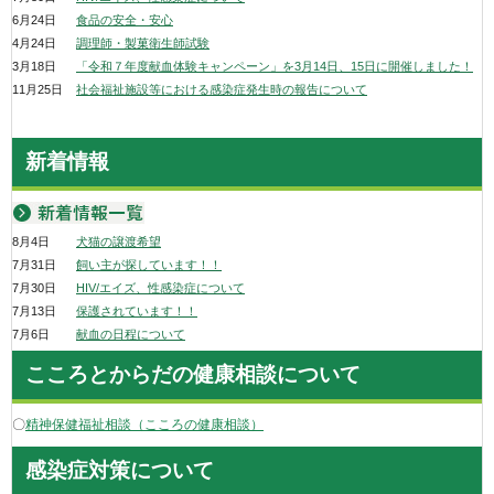
6月24日
食品の安全・安心
4月24日
調理師・製菓衛生師試験
3月18日
「令和７年度献血体験キャンペーン」を3月14日、15日に開催しました！
11月25日
社会福祉施設等における感染症発生時の報告について
新着情報
8月4日
犬猫の譲渡希望
7月31日
飼い主が探しています！！
7月30日
HIV/エイズ、性感染症について
7月13日
保護されています！！
7月6日
献血の日程について
こころとからだの健康相談について
〇
精神保健福祉相談（こころの健康相談）
感染症対策について