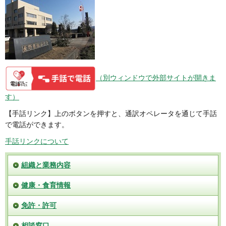
北信保健福祉事務所
住所：
〒389-2255飯山市大字静間字町尻1340-1
電話番号：
0269-62-3105
ファックス：
0269-62-6036
お気軽にお問い合わせください。
（別ウィンドウで外部サイトが開きま
す）
【手話リンク】上のボタンを押すと、通訳オペレータを通じて手話
で電話ができます。