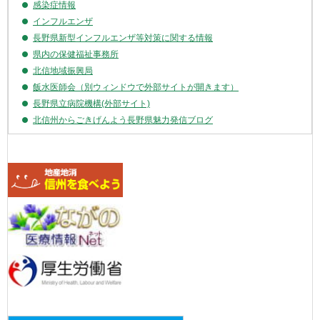
新しい飼い主を探しています。
犬ねこの譲り受けをご希望の方は、動物関係インフォメーションの「
犬
ねこの譲渡希望情報
」をご覧いただき、食品生活衛生課乳肉・動物衛生
係（電話0269-62-6035）までご連絡ください。
関連リンク
健康・医療・福祉
ながの医療情報Net(外部サイト)
食の安全・安心情報
感染症情報
インフルエンザ
長野県新型インフルエンザ等対策に関する情報
県内の保健福祉事務所
北信地域振興局
飯水医師会（別ウィンドウで外部サイトが開きます）
長野県立病院機構(外部サイト)
北信州からごきげんよう長野県魅力発信ブログ