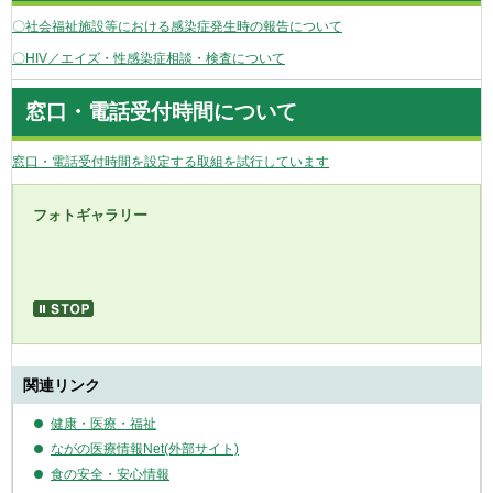
〇社会福祉施設等における感染症発生時の報告について
〇HIV／エイズ・性感染症相談・検査について
窓口・電話受付時間について
窓口・電話受付時間を設定する取組を試行しています
フォトギャラリー
長野県は、県民の皆様が生きがいを持ち、健やかで幸せに暮らせる「し
あわせ健康県」の実現を目指します。
※ACEは脳卒中等の生活習慣病予防に効果のあるAction（体を動か
す）、Check（健診を受ける）、Eat（健康に食べる）を表し、世界で
一番の健康長寿を目指す想いをこめたものです。