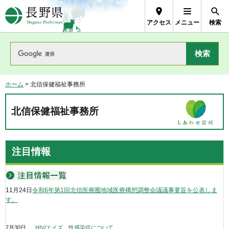
長野県Nagano Prefecture
アクセス
メニュー
検索
ホーム
> 北信保健福祉事務所
北信保健福祉事務所
注目情報
11月24日
令和6年第1回北信医療圏地域医療構想調整会議議事要旨を公表しま
す。
7月30日
HIV/エイズ、性感染症について