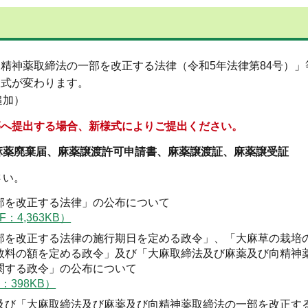
向精神薬取締法の一部を改正する法律（令和5年法律第84号）」
様式が変わります。
追加）
等へ提出する場合、新様式によりご提出ください。
薬廃棄届、麻薬譲渡許可申請書、麻薬譲渡証、麻薬譲受証
さい。
部を改正する法律」の公布について
：4,363KB）
部を改正する法律の施行期日を定める政令」、「大麻草の栽培
数料の額を定める政令」及び「大麻取締法及び麻薬及び向精神
関する政令」の公布について
：398KB）
及び「大麻取締法及び麻薬及び向精神薬取締法の一部を改正す