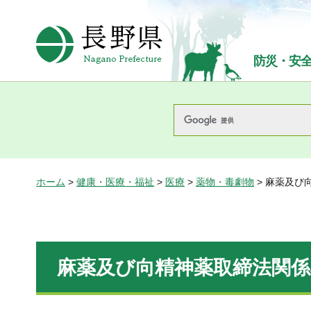
長野県Nagano Prefecture
防災・安
ホーム
>
健康・医療・福祉
>
医療
>
薬物・毒劇物
> 麻薬及び
麻薬及び向精神薬取締法関係