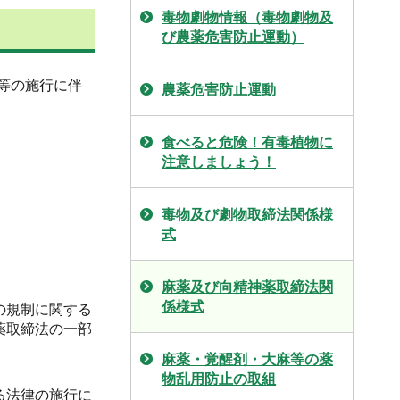
毒物劇物情報（毒物劇物及
び農薬危害防止運動）
等の施行に伴
農薬危害防止運動
食べると危険！有毒植物に
注意しましょう！
毒物及び劇物取締法関係様
式
麻薬及び向精神薬取締法関
係様式
の規制に関する
薬取締法の一部
麻薬・覚醒剤・大麻等の薬
物乱用防止の取組
る法律の施行に