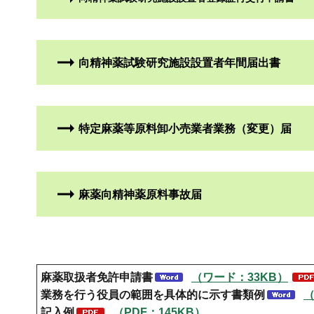
向精神薬試験研究施設設置者年間届出書
特定麻薬等原料卸小売業者業務（変更）届
麻薬向精神薬原料事故届
麻薬取扱者免許申請書
（ワード：33KB）
業務を行う役員の範囲を具体的に示す書類例
（
記入例
（PDF：145KB）