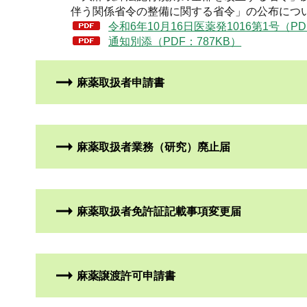
伴う関係省令の整備に関する省令」の公布につ
令和6年10月16日医薬発1016第1号（PD
通知別添（PDF：787KB）
麻薬取扱者申請書
麻薬取扱者業務（研究）廃止届
麻薬取扱者免許証記載事項変更届
麻薬譲渡許可申請書