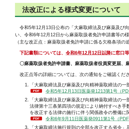
法改正による様式変更について
令和5年12月13日公布の「大麻取締法及び麻薬及び
い、令和6年12月12日から麻薬取扱者免許申請書等の
（主な改正点：麻薬取扱者免許申請に係る欠格条項の
下記書類については、
令和6年12月12日以降
に窓口
〇麻薬取扱者免許申請書、麻薬取扱者役員変更届、麻
改正点等の詳細については、次の通知をご確認くだ
「大麻取締法及び麻薬及び向精神薬取締法の一
令和5年12月13日医薬発1213第1号（PDF
「大麻取締法及び麻薬及び向精神薬取締法の一
法律第十三条第四項の規定により納付すべき手
を改正する法律の施行に伴う関係政令の整備に
令和6年9月11日医薬発0911第1号（PDF
「大麻取締法施行規則の全部を改正する省令」