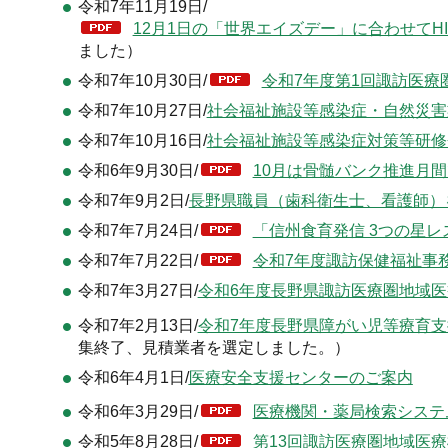
令和7年11月19日/
12月1日の「世界エイズデー」に合わせてHI
ました）
令和7年10月30日/
令和7年度第1回諏訪医療
令和7年10月27日/
社会福祉施設等感染症・自然災害
令和7年10月16日/
社会福祉施設等感染症対策等研修
令和6年9月30日/
10月は骨髄バンク推進月間で
令和7年9月2日/
長野県職員（歯科衛生士、看護師）
令和7年7月24日/
「信州食育発信 3つの星レ
令和7年7月22日/
令和7年度諏訪保健福祉事務
令和7年3月27日/
令和6年度長野県諏訪医療圏地域
令和7年2月13日/
令和7年度長野県障がい児等療育
集終了、見積業者を選定しました。）
令和6年4月1日/
医療安全支援センターのご案内
令和6年3月29日/
医療機関・薬局検索システム
令和5年8月28日/
第13回諏訪医療圏地域医療