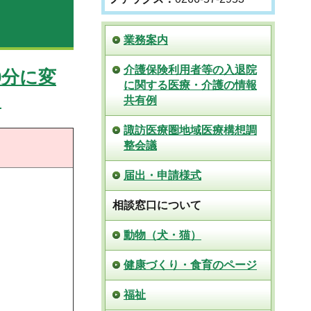
業務案内
介護保険利用者等の入退院
0分に変
に関する医療・介護の情報
）
共有例
諏訪医療圏地域医療構想調
整会議
届出・申請様式
相談窓口について
動物（犬・猫）
健康づくり・食育のページ
福祉