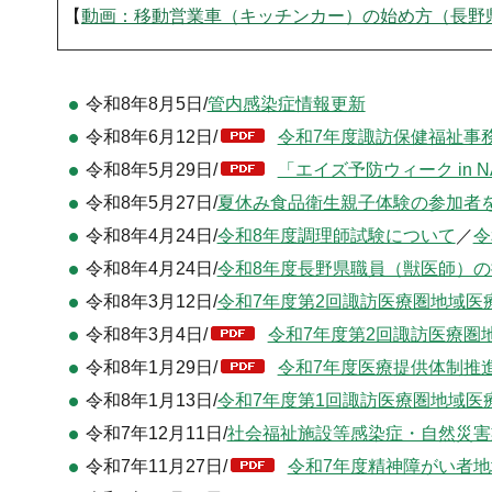
【
動画：移動営業車（キッチンカー）の始め方（長野県公
令和8年8月5日/
管内感染症情報更新
令和8年6月12日/
令和7年度諏訪保健福祉事務
令和8年5月29日/
「エイズ予防ウィーク in N
令和8年5月27日/
夏休み食品衛生親子体験の参加者
令和8年4月24日/
令和8年度調理師試験について
／
令
令和8年4月24日/
令和8年度長野県職員（獣医師）
令和8年3月12日/
令和7年度第2回諏訪医療圏地域医
令和8年3月4日/
令和7年度第2回諏訪医療圏地
令和8年1月29日/
令和7年度医療提供体制推進
令和8年1月13日/
令和7年度第1回諏訪医療圏地域医
令和7年12月11日/
社会福祉施設等感染症・自然災害
令和7年11月27日/
令和7年度精神障がい者地