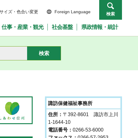
サイズ・色合い変更
Foreign Language
検索
仕事・産業・観光
社会基盤
県政情報・統計
諏訪保健福祉事務所
住所：
〒392-8601 諏訪市上川
1-1644-10
電話番号：
0266-53-6000
ファックス：
0266-57-2953