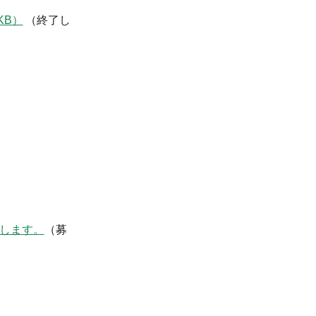
KB）
（終了し
します。
（募