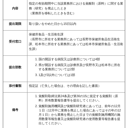
指定の有効期間中に当該業務所における覚醒剤（原料）に関する業
内容
務（研究）を廃止したとき
（業務所を移転したときを含む）
提出期限
取り扱いをやめた日から15日以内
保健所食品・生活衛生課
（長野市に所在する業務所にあっては長野市保健所食品生活衛生
受付窓口
課、松本市に所在する業務所にあっては松本市保健所食品・生活衛
生課）
国の開設する病院又は診療所については4部
県が開設する病院又は診療所及び長野市又は松本市に所在
提出部数
する業務所については2部
1及び2以外については1部
添付書類
指定証（亡失した場合は、その理由を記した書面）
覚醒剤取締法第24条及び第30の15に規定する覚醒剤（原
料）所有数量報告書等を提出してください。
覚醒剤施用機関及び覚醒剤研究者にあっては、前年の12月
備考
１日（12月中に業務を廃止した場合にあってはその年の12
月１日）から業務を廃止した日までの覚醒剤施用機関の施
用数量等報告書又は覚醒剤研究者の使用数量等報告書を提
出してください。