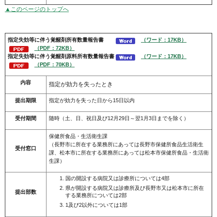
▲このページのトップへ
指定失効等に伴う
覚醒剤
所有数量報告書
（ワード：17KB）
（PDF：72KB）
指定失効等に伴う
覚醒剤
原料所有数量報告書
（ワード：17KB）
（PDF：70KB）
内容
指定が効力を失ったとき
提出期限
指定が効力を失った日から15日以内
受付期間
随時（土、日、祝日及び12月29日～翌1月3日までを除く）
保健所食品・生活衛生課
（長野市に所在する業務所にあっては長野市保健所食品生活衛生
受付窓口
課、松本市に所在する業務所にあっては松本市保健所食品・生活衛
生課）
国の開設する病院又は診療所については4部
県が開設する病院又は診療所及び長野市又は松本市に所在
提出部数
する業務所については2部
1及び2以外については1部