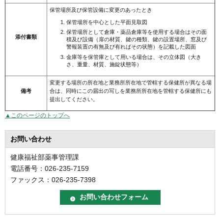
保管場所及び保管設備に変更のあったとき
保管場所を中心とした平面見取図
保管場所として倉庫・薬品倉庫等を使用する場合はその面
添付書類
積及び設備（扉の材質、鍵の種類、鍵の設置場所、窓及び
警報装置の有無及び有ればその状態）を記載した図面
金庫等を保管庫として用いる場合は、その立体図（大き
さ、重量、材質、施錠状態等）
変更する場所の所在地と業務所所在地で管轄する保健所が異なる場
備考
合は、同時にこの届出の写しを業務所所在地を管轄する保健所にも
提出してください。
▲このページのトップへ
お問い合わせ
健康福祉部薬事管理課
電話番号：026-235-7159
ファックス：026-235-7398