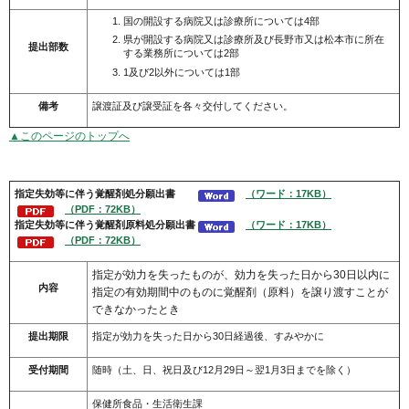
国の開設する病院又は診療所については4部
県が開設する病院又は診療所及び長野市又は松本市に所在
提出部数
する業務所については2部
1及び2以外については1部
備考
譲渡証及び譲受証を各々交付してください。
▲このページのトップへ
指定失効等に伴う覚醒剤処分願出書
（ワード：17KB）
（PDF：72KB）
指定失効等に伴う覚醒剤原料処分願出書
（ワード：17KB）
（PDF：72KB）
指定が効力を失ったものが、効力を失った日から30日以内に
内容
指定の有効期間中のものに覚醒剤（原料）を譲り渡すことが
できなかったとき
提出期限
指定が効力を失った日から30日経過後、すみやかに
受付期間
随時（土、日、祝日及び12月29日～翌1月3日までを除く）
保健所食品・生活衛生課