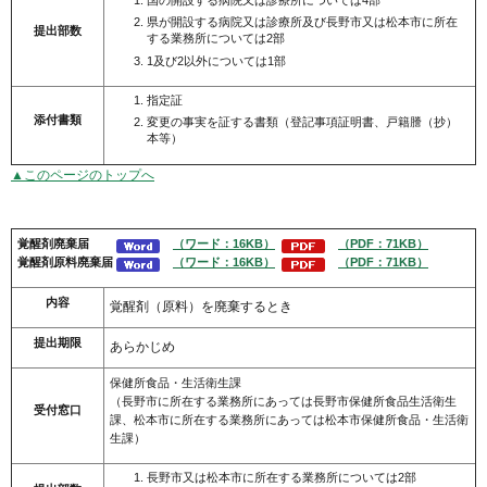
県が開設する病院又は診療所及び長野市又は松本市に所在
提出部数
する業務所については2部
1及び2以外については1部
指定証
添付書類
変更の事実を証する書類（登記事項証明書、戸籍謄（抄）
本等）
▲このページのトップへ
覚醒剤廃棄届
（ワード：16KB）
（PDF：71KB）
覚醒剤
原料廃棄届
（ワード：16KB）
（PDF：71KB）
内容
覚醒剤（原料）を廃棄するとき
提出期限
あらかじめ
保健所食品・生活衛生課
（長野市に所在する業務所にあっては長野市保健所食品生活衛生
受付窓口
課、松本市に所在する業務所にあっては松本市保健所食品・生活衛
生課）
長野市又は松本市に所在する業務所については2部