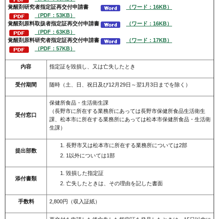
覚醒剤
研究者指定証再交付申請書
（ワード：16KB）
（PDF：53KB）
覚醒剤
原料取扱者指定証再交付申請書
（ワード：16KB）
（PDF：63KB）
覚醒剤
原料研究者指定証再交付申請書
（ワード：17KB）
（PDF：57KB）
内容
指定証を毀損し、又は亡失したとき
受付期間
随時（土、日、祝日及び12月29日～翌1月3日までを除く）
保健所食品・生活衛生課
（長野市に所在する業務所にあっては長野市保健所食品生活衛生
受付窓口
課、松本市に所在する業務所にあっては松本市保健所食品・生活衛
生課）
長野市又は松本市に所在する業務所については2部
提出部数
1以外については1部
毀損した指定証
添付書類
亡失したときは、その理由を記した書面
手数料
2,800円（収入証紙）