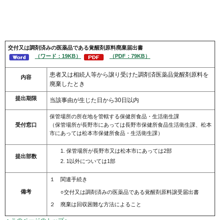
交付又は調剤済みの医薬品である覚醒剤
原料廃棄届出書
（ワード：19KB）
（PDF：79KB）
患者又は相続人等から譲り受けた調剤済医薬品覚醒剤原料を
内容
廃棄したとき
提出期限
当該事由が生じた日から30日以内
保管場所の所在地を管轄する保健所食品・生活衛生課
受付窓口
（保管場所が長野市にあっては長野市保健所食品生活衛生課、松本
市にあっては松本市保健所食品・生活衛生課）
保管場所が長野市又は松本市にあっては2部
提出部数
1以外については1部
１ 関連手続き
備考
○交付又は調剤済みの医薬品である覚醒剤原料譲受届出書
２ 廃棄は回収困難な方法によること