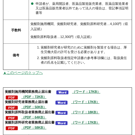
申請者が、薬局開設者、医薬品製造販売業者、医薬品製造業者
又は医薬品販売業者以外であって法人の場合は、登記事項証明
書等
覚醒剤施用機関、覚醒剤研究者、覚醒剤原料研究者…4,100円（収
入証紙）
手数料
覚醒剤原料取扱者…12,300円（収入証紙）
覚醒剤研究者が研究のために覚醒剤を製造する場合は、厚
生労働大臣の許可を受ける必要があります。
備考
覚醒剤原料取扱者指定申請書の参考事項欄には、取扱責任
者の氏名を記載してください。
▲このページのトップへ
覚醒剤施用機関
業務廃止届出書
（ワード：17KB）
（PDF：72KB）
覚醒剤
研究者
業務廃止届出書
（ワード：17KB）
（PDF：50KB）
覚醒剤
原料取扱者
業務廃止届出書
（ワード：18KB）
（PDF：64KB）
覚醒剤
原料研究者
業務廃止届出書
（ワード：17KB）
（PDF：58KB）