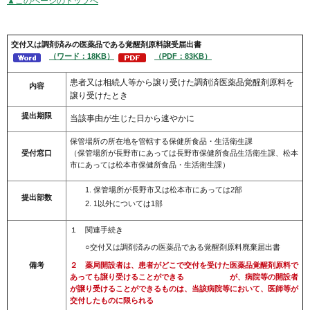
▲このページのトップへ
交付又は調剤済みの医薬品である覚醒剤
原料譲受届出書
（ワード：18KB）
（PDF：83KB）
患者又は相続人等から譲り受けた調剤済医薬品覚醒剤原料を
内容
譲り受けたとき
提出期限
当該事由が生じた日から速やかに
保管場所の所在地を管轄する保健所食品・生活衛生課
受付窓口
（保管場所が長野市にあっては長野市保健所食品生活衛生課、松本
市にあっては松本市保健所食品・生活衛生課）
保管場所が長野市又は松本市にあっては2部
提出部数
1以外については1部
１ 関連手続き
○交付又は調剤済みの医薬品である覚醒剤原料廃棄届出書
備考
２ 薬局開設者は、患者がどこで交付を受けた医薬品覚醒剤原料で
あっても譲り受けることができる が、病院等の開設者
が譲り受けることができるものは、当該病院等において、医師等が
交付したものに限られる