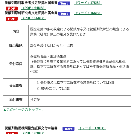
覚醒剤
原料取扱者
指定証提出届出書
（ワード：17KB）
（PDF：64KB）
覚醒剤
原料研究者
指定証提出届出書
（ワード：16KB）
（PDF：56KB）
医療法第29条の規定による閉鎖命令又は覚醒剤取締法の規定による
内容
業務（研究）停止の処分を受けたとき
提出期限
処分を受けた日から15日以内
保健所食品・生活衛生課
（長野市に所在する業務所にあっては長野市保健所食品生活衛生
受付窓口
課、松本市に所在する業務所にあっては松本市保健所食品・生活衛
生課）
長野市又は松本市に所在する業務所については2部
提出部数
1以外については1部
添付書類
指定証
▲このページのトップへ
覚醒剤施用機関指定証再交付申請書
（ワード：17KB）
（PDF：63KB）