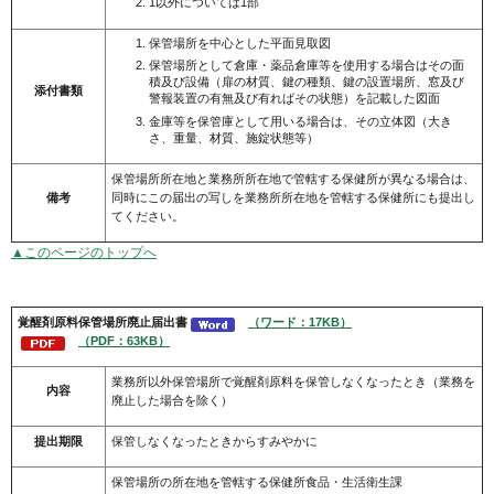
1以外については1部
保管場所を中心とした平面見取図
保管場所として倉庫・薬品倉庫等を使用する場合はその面
積及び設備（扉の材質、鍵の種類、鍵の設置場所、窓及び
添付書類
警報装置の有無及び有ればその状態）を記載した図面
金庫等を保管庫として用いる場合は、その立体図（大き
さ、重量、材質、施錠状態等）
保管場所所在地と業務所所在地で管轄する保健所が異なる場合は、
備考
同時にこの届出の写しを業務所所在地を管轄する保健所にも提出し
てください。
▲このページのトップへ
覚醒剤
原料保管場所廃止届出書
（ワード：17KB）
（PDF：63KB）
業務所以外保管場所で覚醒剤原料を保管しなくなったとき（業務を
内容
廃止した場合を除く）
提出期限
保管しなくなったときからすみやかに
保管場所の所在地を管轄する保健所食品・生活衛生課