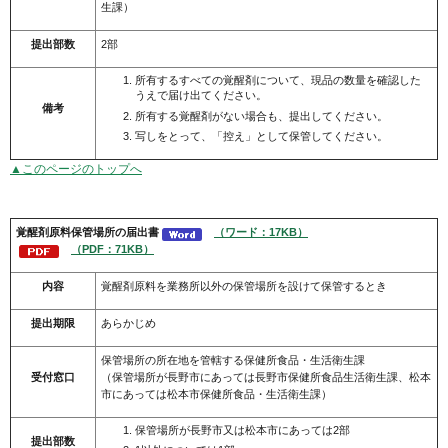
生課）
提出部数
2部
所有するすべての覚醒剤について、現品の数量を確認した
うえで届け出てください。
備考
所有する覚醒剤がない場合も、提出してください。
写しをとって、「控え」として保管してください。
▲このページのトップへ
覚醒剤
原料保管場所の届出書
（ワード：17KB）
（PDF：71KB）
内容
覚醒剤原料を業務所以外の保管場所を設けて保管するとき
提出期限
あらかじめ
保管場所の所在地を管轄する保健所食品・生活衛生課
受付窓口
（保管場所が長野市にあっては長野市保健所食品生活衛生課、松本
市にあっては松本市保健所食品・生活衛生課）
保管場所が長野市又は松本市にあっては2部
提出部数