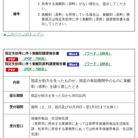
所有する覚醒剤（原料）がない場合も、提出してくださ
い。
備考
覚醒剤（原料）を所有している場合は、覚醒剤（原料）廃
棄届又は指定失効等に伴う覚醒剤（原料）譲渡報告書を提
出してください。
▲このページのトップへ
指定失効等に伴う覚醒剤譲渡報告書
（ワード：18KB）
（PDF：75KB）
指定失効等に伴う覚醒剤原料譲渡報告書
（ワード：18KB）
（PDF：76KB）
指定が効力を失ったものが、指定の有効期間中のものに覚醒
内容
剤（原料）を譲り渡したとき
提出期限
指定が効力を失った日から30日以内
受付期間
随時（土、日、祝日及び12月29日～翌1月3日までを除く）
保健所食品・生活衛生課
（長野市に所在する業務所にあっては長野市保健所食品生活衛生
受付窓口
課、松本市に所在する業務所にあっては松本市保健所食品・生活衛
生課）