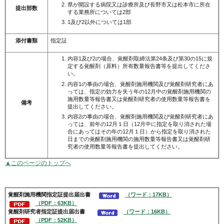
県が開設する病院又は診療所及び長野市又は松本市に所在
提出部数
する業務所については2部
1及び2以外については1部
添付書類
指定証
内容1及び2の場合、覚醒剤取締法第24条及び第30の15に規
定する覚醒剤（原料）所有数量報告書等を提出してくださ
い。
内容1の事由の場合、覚醒剤施用機関及び覚醒剤研究者にあ
っては、指定の効力を失う年の12月中の覚醒剤施用機関の
施用数量等報告書又は覚醒剤研究者の使用数量等報告書を
備考
提出してください。
内容2の事由の場合、覚醒剤施用機関及び覚醒剤研究者にあ
っては、前年の12月１日（12月中に指定を取り消された場
合にあってはその年の12月１日）から指定を取り消された
日までの覚醒剤施用機関の施用数量等報告書又は覚醒剤研
究者の使用数量等報告書を提出してください。
▲このページのトップへ
覚醒剤施用機関
指定証提出届出書
（ワード：17KB）
（PDF：63KB）
覚醒剤
研究者
指定証提出届出書
（ワード：16KB）
（PDF：52KB）