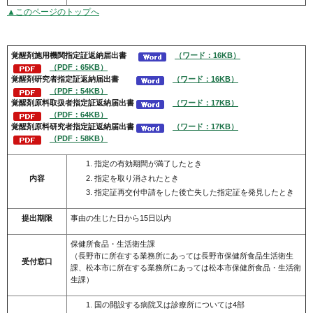
▲このページのトップへ
覚醒剤施用機関
指定証返納届出書
（ワード：16KB）
（PDF：65KB）
覚醒剤
研究者
指定証返納届出書
（ワード：16KB）
（PDF：54KB）
覚醒剤
原料取扱者
指定証返納届出書
（ワード：17KB）
（PDF：64KB）
覚醒剤
原料研究者
指定証返納届出書
（ワード：17KB）
（PDF：58KB）
指定の有効期間が満了したとき
指定を取り消されたとき
内容
指定証再交付申請をした後亡失した指定証を発見したとき
提出期限
事由の生じた日から15日以内
保健所食品・生活衛生課
（長野市に所在する業務所にあっては長野市保健所食品生活衛生
受付窓口
課、松本市に所在する業務所にあっては松本市保健所食品・生活衛
生課）
国の開設する病院又は診療所については4部