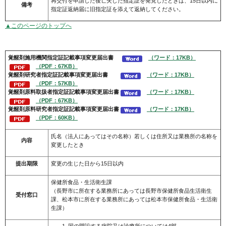
再交付を申請した後亡失した指定証を発見したときは、15日以内に
備考
指定証返納届に旧指定証を添えて返納してください。
▲このページのトップへ
覚醒剤施用機関
指定証記載事項変更届出書
（ワード：17KB）
（PDF：67KB）
覚醒剤
研究者
指定証記載事項変更届出書
（ワード：17KB）
（PDF：57KB）
覚醒剤
原料取扱者
指定証記載事項変更届出書
（ワード：17KB）
（PDF：67KB）
覚醒剤
原料研究者
指定証記載事項変更届出書
（ワード：17KB）
（PDF：60KB）
氏名（法人にあってはその名称）若しくは住所又は業務所の名称を
内容
変更したとき
提出期限
変更の生じた日から15日以内
保健所食品・生活衛生課
（長野市に所在する業務所にあっては長野市保健所食品生活衛生
受付窓口
課、松本市に所在する業務所にあっては松本市保健所食品・生活衛
生課）
国の開設する病院又は診療所については4部