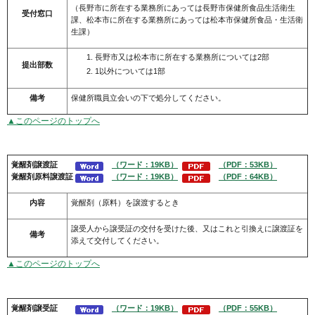
（長野市に所在する業務所にあっては長野市保健所食品生活衛生
受付窓口
課、松本市に所在する業務所にあっては松本市保健所食品・生活衛
生課）
長野市又は松本市に所在する業務所については2部
提出部数
1以外については1部
備考
保健所職員立会いの下で処分してください。
▲このページのトップへ
覚醒剤譲渡証
（ワード：19KB）
（PDF：53KB）
覚醒剤
原料譲渡証
（ワード：19KB）
（PDF：64KB）
内容
覚醒剤（原料）を譲渡するとき
譲受人から譲受証の交付を受けた後、又はこれと引換えに譲渡証を
備考
添えて交付してください。
▲このページのトップへ
覚醒剤譲受証
（ワード：19KB）
（PDF：55KB）