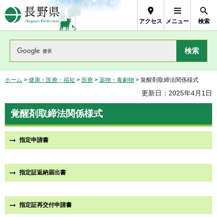
長野県Nagano Prefecture
アクセス
メニュー
検索
ホーム
>
健康・医療・福祉
>
医療
>
薬物・毒劇物
> 覚醒剤取締法関係様式
更新日：2025年4月1日
覚醒剤取締法関係様式
指定申請書
指定証返納届出書
指定証再交付申請書