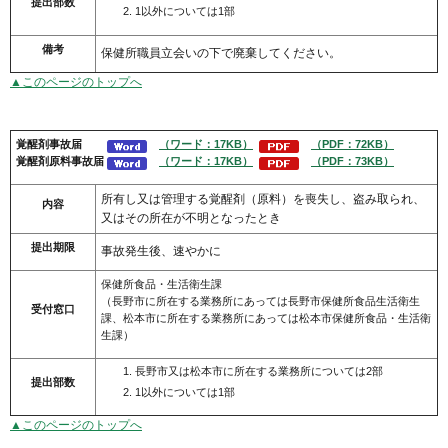
提出部数
1以外については1部
備考
保健所職員立会いの下で廃棄してください。
▲このページのトップへ
覚醒剤事故届
（ワード：17KB）
（PDF：72KB）
覚醒剤
原料事故届
（ワード：17KB）
（PDF：73KB）
所有し又は管理する覚醒剤（原料）を喪失し、盗み取られ、
内容
又はその所在が不明となったとき
提出期限
事故発生後、速やかに
保健所食品・生活衛生課
（長野市に所在する業務所にあっては長野市保健所食品生活衛生
受付窓口
課、松本市に所在する業務所にあっては松本市保健所食品・生活衛
生課）
長野市又は松本市に所在する業務所については2部
提出部数
1以外については1部
▲このページのトップへ