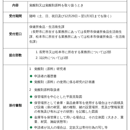
内容
覚醒剤又は覚醒剤原料を取り扱うとき
受付期間
随時（土、日、祝日及び12月29日～翌1月3日までを除く）
保健所食品・生活衛生課
（長野市に所在する業務所にあっては長野市保健所食品生活衛生
受付窓口
課、松本市に所在する業務所にあっては松本市保健所食品・生活衛
生課）
長野市又は松本市に所在する業務所については2部
提出部数
1以外については1部
1 覚醒剤（原料）研究者
申請者の履歴書
覚醒剤（原料）の使用に係る研究の計画書
2 覚醒剤原料取扱者
保管場所を中心とした平面見取図
保管場所として倉庫・薬品倉庫等を使用する場合はその面積及
添付書類
び設備（扉の材質、鍵の種類、鍵の設置場所、窓及び警報装置
の有無及び有ればその状態）を記載した図面
金庫等を保管庫として用いる場合は、その立体図（大きさ、重
量、材質、施錠状態等）
申請者が法人の場合は、定款又は寄付行為の写し等