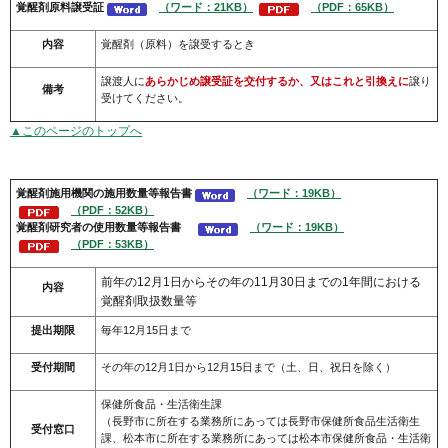
覚醒剤原料譲受証
（ワード：21KB）
（PDF：65KB）
内容
覚醒剤（原料）を譲受するとき
譲渡人に
あらかじめ譲受証を交付するか、又はこれと引換えに
譲り
備考
受けてください。
▲このページのトップへ
覚醒剤
施用機関の施用数量等報告書
（ワード：19KB）
（PDF：52KB）
覚醒剤
研究者の使用数量等報告書
（ワード：19KB）
（PDF：53KB）
前年の12月1日からその年の11月30日までの1年間における
内容
覚醒剤取扱数量等
提出期限
毎年12月15日まで
受付期間
その年の12月1日から12月15日まで（土、日、祝日を除く）
保健所食品・生活衛生課
（長野市に所在する業務所にあっては長野市保健所食品生活衛生
受付窓口
課、松本市に所在する業務所にあっては松本市保健所食品・生活衛