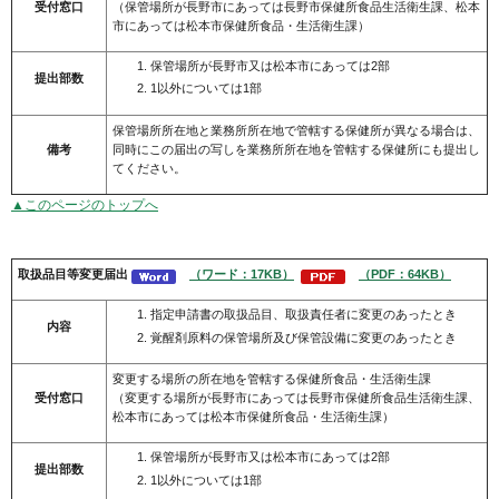
受付窓口
（保管場所が長野市にあっては長野市保健所食品生活衛生課、松本
市にあっては松本市保健所食品・生活衛生課）
保管場所が長野市又は松本市にあっては2部
提出部数
1以外については1部
保管場所所在地と業務所所在地で管轄する保健所が異なる場合は、
備考
同時にこの届出の写しを業務所所在地を管轄する保健所にも提出し
てください。
▲このページのトップへ
取扱品目等変更届出
（ワード：17KB）
（PDF：64KB）
指定申請書の取扱品目、取扱責任者に変更のあったとき
内容
覚醒剤原料の保管場所及び保管設備に変更のあったとき
変更する場所の所在地を管轄する保健所食品・生活衛生課
受付窓口
（変更する場所が長野市にあっては長野市保健所食品生活衛生課、
松本市にあっては松本市保健所食品・生活衛生課）
保管場所が長野市又は松本市にあっては2部
提出部数
1以外については1部