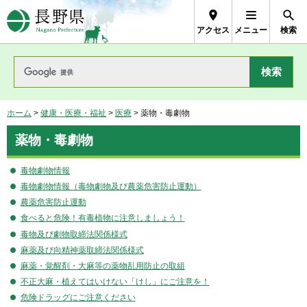
長野県Nagano Prefecture
アクセス
メニュー
検索
ホーム
>
健康・医療・福祉
>
医療
> 薬物・毒劇物
薬物・毒劇物
毒物劇物情報
毒物劇物情報（毒物劇物及び農薬危害防止運動）
農薬危害防止運動
食べると危険！有毒植物に注意しましょう！
毒物及び劇物取締法関係様式
麻薬及び向精神薬取締法関係様式
麻薬・覚醒剤・大麻等の薬物乱用防止の取組
不正大麻・植えてはいけない「けし」にご注意を！
危険ドラッグにご注意ください