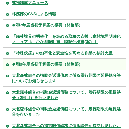
林務部重大ニュース
林務部のSNSによる情報
令和7年度当初予算案の概要（林務部）
「森林境界の明確化」を進める取組の支援〔森林境界明確化
マニュアル、ひな型設計書、特記仕様書(案）〕
「特殊伐採」の効率化と安全性を高める作業の検討支援
令和8年度当初予算案の概要（林務部）
大北森林組合の補助金返還債務に係る履行期限の延長処分等
についてお知らせします
大北森林組合の補助金返還債務について、履行期限の延長処
分（2回目）を行いました
大北森林組合の補助金返還債務について、履行期限の延長処
分を行いました
大北森林組合への損害賠償請求に係る調停が成立しました。