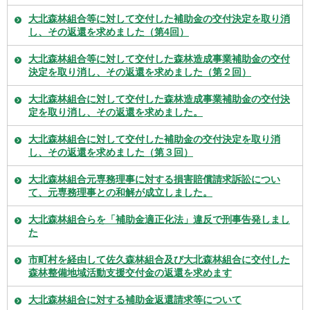
大北森林組合等に対して交付した補助金の交付決定を取り消
し、その返還を求めました（第4回）
大北森林組合等に対して交付した森林造成事業補助金の交付
決定を取り消し、その返還を求めました（第２回）
大北森林組合に対して交付した森林造成事業補助金の交付決
定を取り消し、その返還を求めました。
大北森林組合に対して交付した補助金の交付決定を取り消
し、その返還を求めました（第３回）
大北森林組合元専務理事に対する損害賠償請求訴訟につい
て、元専務理事との和解が成立しました。
大北森林組合らを「補助金適正化法」違反で刑事告発しまし
た
市町村を経由して佐久森林組合及び大北森林組合に交付した
森林整備地域活動支援交付金の返還を求めます
大北森林組合に対する補助金返還請求等について