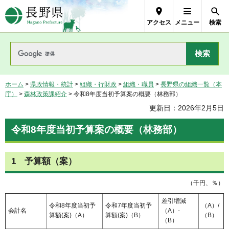
長野県Nagano Prefecture
アクセス
メニュー
検索
ホーム
>
県政情報・統計
>
組織・行財政
>
組織・職員
>
長野県の組織一覧（本
庁）
>
森林政策課紹介
> 令和8年度当初予算案の概要（林務部）
更新日：2026年2月5日
令和8年度当初予算案の概要（林務部）
1
予
算額（案）
（千円、％）
差引増減
令和8年度当初予
令和7年度当初予
（A）/
会計名
（A）-
算額(案)（A）
算額(案)（B）
（B）
（B）