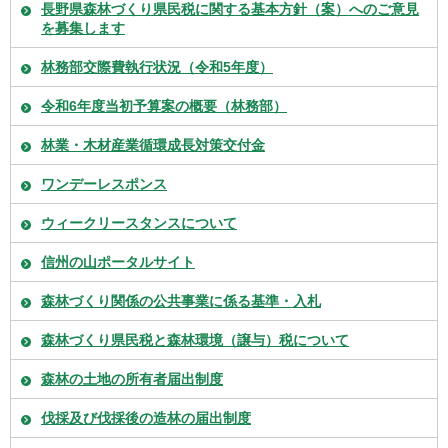
長野県森林づくり県民税に関する基本方針（案）へのご意見
を募集します
林務部交際費執行状況（令和5年度）
令和6年度当初予算案の概要（林務部）
林業・木材産業循環成長対策交付金
ワンデーレスポンス
ウィークリースタンスについて
信州の山ポータルサイト
森林づくり関係の公共事業に係る基準・入札
森林づくり県民税と森林環境（譲与）税について
森林の土地の所有者届出制度
伐採及び伐採後の造林の届出制度