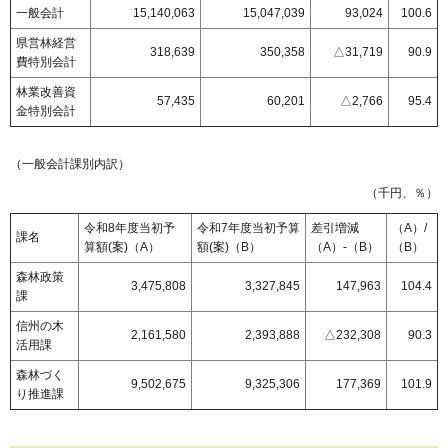
一般会計
15,140,063
15,047,039
93,024
100.6
県営林経営
318,639
350,358
△31,719
90.9
費特別会計
林業改善資
57,435
60,201
△2,766
95.4
金特別会計
（一般会計課別内訳）
（千円、％）
令和8年度当初予
令和7年度当初予算
差引増減
（A）/
課名
算額(案)（A）
額(案)（B）
（A）-（B）
（B）
森林政策
3,475,808
3,327,845
147,963
104.4
課
信州の木
2,161,580
2,393,888
△232,308
90.3
活用課
森林づく
9,502,675
9,325,306
177,369
101.9
り推進課