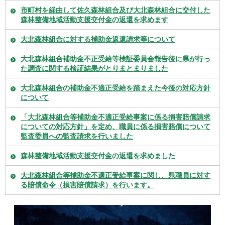
市町村を経由して佐久森林組合及び大北森林組合に交付した
森林整備地域活動支援交付金の返還を求めます
大北森林組合に対する補助金返還請求等について
大北森林組合補助金不正受給等検証委員会報告後に県が行っ
た調査に関する検証結果がとりまとまりました
大北森林組合の補助金不適正受給を踏まえた今後の対応方針
について
「大北森林組合等補助金不適正受給事案に係る損害賠償請求
についての対応方針」を定め、職員に係る損害賠償について
監査委員への監査請求を行いました
森林整備地域活動支援交付金の返還を求めました
大北森林組合等補助金不適正受給事案に関し、県職員に対す
る賠償命令（損害賠償請求）を行います。