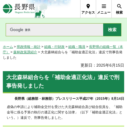
長野県Nagano Prefecture
アクセス
メニュー
検索
ホーム
>
県政情報・統計
>
組織・行財政
>
組織・職員
>
長野県の組織一覧（本
庁）
>
森林政策課紹介
> 大北森林組合らを「補助金適正化法」違反で刑事告発
しました
更新日：2025年6月15日
大北森林組合らを「補助金適正化法」違反で刑
事告発しました
長野県（総務部・林務部）プレスリリース平成27年（2015年）8月14日
虚偽の申請により補助金交付を受けた大北森林組合及び組合役員を、「補助
金等に係る予算の執行の適正化に関する法律」（以下「補助金適正化法」と
いう。）違反で、刑事告発しました。