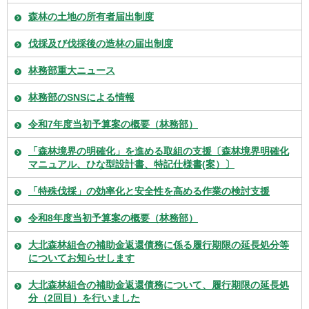
森林の土地の所有者届出制度
伐採及び伐採後の造林の届出制度
林務部重大ニュース
林務部のSNSによる情報
令和7年度当初予算案の概要（林務部）
「森林境界の明確化」を進める取組の支援〔森林境界明確化
マニュアル、ひな型設計書、特記仕様書(案）〕
「特殊伐採」の効率化と安全性を高める作業の検討支援
令和8年度当初予算案の概要（林務部）
大北森林組合の補助金返還債務に係る履行期限の延長処分等
についてお知らせします
大北森林組合の補助金返還債務について、履行期限の延長処
分（2回目）を行いました