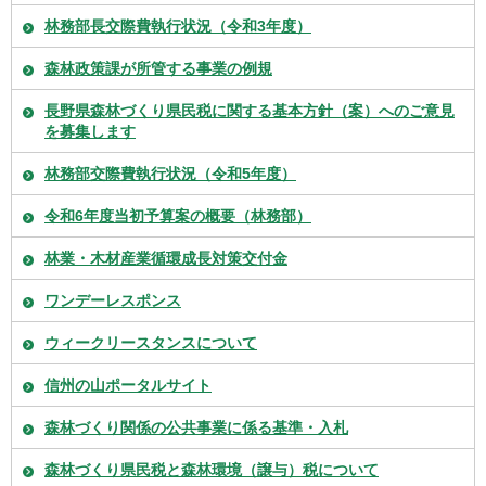
林務部長交際費執行状況（令和3年度）
森林政策課が所管する事業の例規
長野県森林づくり県民税に関する基本方針（案）へのご意見
を募集します
林務部交際費執行状況（令和5年度）
令和6年度当初予算案の概要（林務部）
林業・木材産業循環成長対策交付金
ワンデーレスポンス
ウィークリースタンスについて
信州の山ポータルサイト
森林づくり関係の公共事業に係る基準・入札
森林づくり県民税と森林環境（譲与）税について