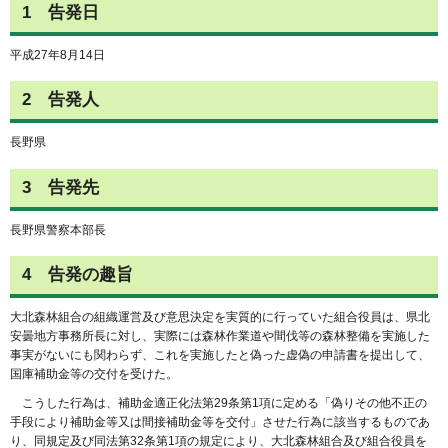
1
告発日
平成27年8月14日
2
告発人
長野県
3
告発先
長野県警察本部長
4
告発の趣旨
大北森林組合の組織運営及び意思決定を実質的に行っていた組合役員は、県北
安曇地方事務所長に対し、実際には森林作業道や間伐等の森林整備を実施した
事実がないにも関わらず、これを実施したと偽った虚偽の申請書を提出して、
国庫補助金等の交付を受けた。
こうした行為は、補助金適正化法第29条第1項に定める「偽りその他不正の
手段により補助金等又は間接補助金等を交付」させた行為に該当するものであ
り、同規定及び同法第32条第1項の規定により、大北森林組合及び組合役員を