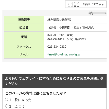
画面サイズで表示
担当部署
林務部森林政策課
担当者
（課長）小田切昇（担当）宮崎忠久
026-235-7262（直通）
電話
026-232-0111（代表）内線3215
ファックス
026-234-0330
メール
rinsei@pref.nagano.lg.jp
より良いウェブサイトにするためにみなさまのご意見をお聞かせ
ください
このページの情報は役に立ちましたか？
1：役に立った
2：ふつう