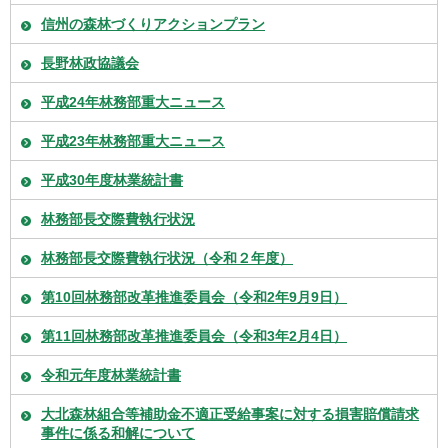
信州の森林づくりアクションプラン
長野林政協議会
平成24年林務部重大ニュース
平成23年林務部重大ニュース
平成30年度林業統計書
林務部長交際費執行状況
林務部長交際費執行状況（令和２年度）
第10回林務部改革推進委員会（令和2年9月9日）
第11回林務部改革推進委員会（令和3年2月4日）
令和元年度林業統計書
大北森林組合等補助金不適正受給事案に対する損害賠償請求
事件に係る和解について