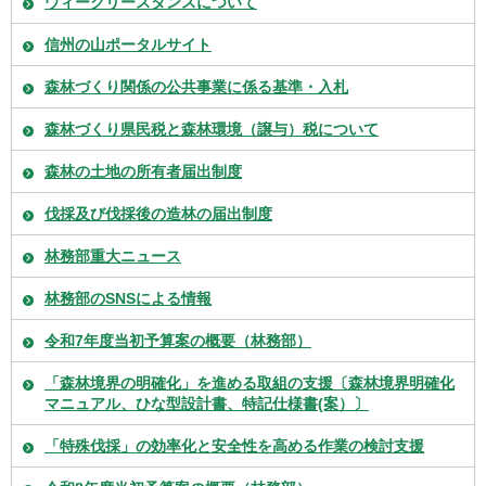
ウィークリースタンスについて
信州の山ポータルサイト
森林づくり関係の公共事業に係る基準・入札
森林づくり県民税と森林環境（譲与）税について
森林の土地の所有者届出制度
伐採及び伐採後の造林の届出制度
林務部重大ニュース
林務部のSNSによる情報
令和7年度当初予算案の概要（林務部）
「森林境界の明確化」を進める取組の支援〔森林境界明確化
マニュアル、ひな型設計書、特記仕様書(案）〕
「特殊伐採」の効率化と安全性を高める作業の検討支援