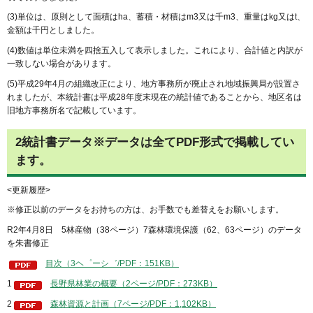
(3)単位は、原則として面積はha、蓄積・材積はm3又は千m3、重量はkg又はt、
金額は千円としました。
(4)数値は単位未満を四捨五入して表示しました。これにより、合計値と内訳が
一致しない場合があります。
(5)平成29年4月の組織改正により、地方事務所が廃止され地域振興局が設置さ
れましたが、本統計書は平成28年度末現在の統計値であることから、地区名は
旧地方事務所名で記載しています。
2統計書データ※データは全てPDF形式で掲載してい
ます。
<更新履歴>
※修正以前のデータをお持ちの方は、お手数でも差替えをお願いします。
R2年4月8日 5林産物（38ページ）7森林環境保護（62、63ページ）のデータ
を朱書修正
目次（3ヘ゜ーシ゛/PDF：151KB）
1
長野県林業の概要（2ページ/PDF：273KB）
2
森林資源と計画（7ページ/PDF：1,102KB）