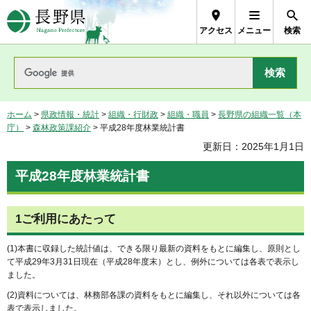
長野県Nagano Prefecture
アクセス
メニュー
検索
ホーム
>
県政情報・統計
>
組織・行財政
>
組織・職員
>
長野県の組織一覧（本
庁）
>
森林政策課紹介
> 平成28年度林業統計書
更新日：2025年1月1日
平成28年度林業統計書
1ご利用にあたって
(1)本書に収録した統計値は、できる限り最新の資料をもとに編集し、原則とし
て平成29年3月31日現在（平成28年度末）とし、例外については各表で表示し
ました。
(2)資料については、林務部各課の資料をもとに編集し、それ以外については各
表で表示しました。