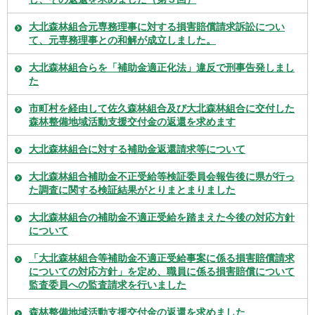
大北森林組合元専務理事に対する損害賠償請求訴訟につい
て、元専務理事との和解が成立しました。
大北森林組合らを「補助金適正化法」違反で刑事告発しまし
た
市町村を経由して佐久森林組合及び大北森林組合に交付した
森林整備地域活動支援交付金の返還を求めます
大北森林組合に対する補助金返還請求等について
大北森林組合補助金不正受給等検証委員会報告後に県が行っ
た調査に関する検証結果がとりまとまりました
大北森林組合の補助金不適正受給を踏まえた今後の対応方針
について
「大北森林組合等補助金不適正受給事案に係る損害賠償請求
についての対応方針」を定め、職員に係る損害賠償について
監査委員への監査請求を行いました
森林整備地域活動支援交付金の返還を求めました