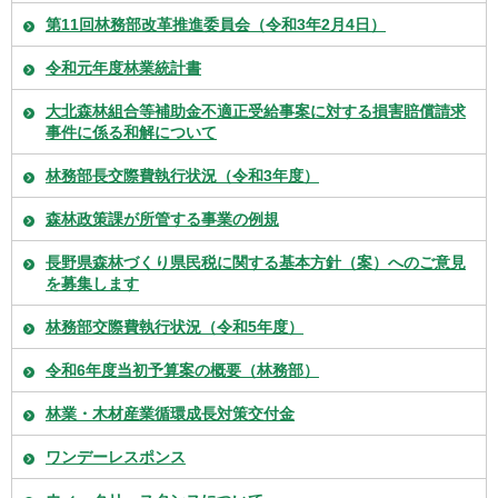
第11回林務部改革推進委員会（令和3年2月4日）
令和元年度林業統計書
大北森林組合等補助金不適正受給事案に対する損害賠償請求
事件に係る和解について
林務部長交際費執行状況（令和3年度）
森林政策課が所管する事業の例規
長野県森林づくり県民税に関する基本方針（案）へのご意見
を募集します
林務部交際費執行状況（令和5年度）
令和6年度当初予算案の概要（林務部）
林業・木材産業循環成長対策交付金
ワンデーレスポンス