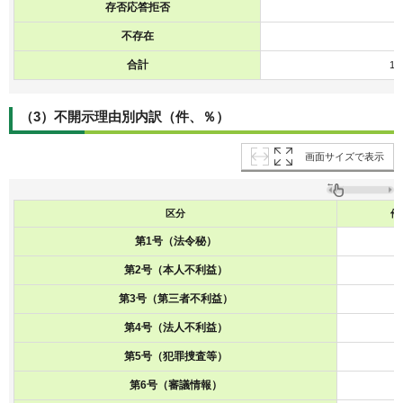
存否応答拒否
不存在
合計
15
（3）不開示理由別内訳（件、％）
画面サイズで表示
区分
件
第1号（法令秘）
第2号（本人不利益）
第3号（第三者不利益）
第4号（法人不利益）
第5号（犯罪捜査等）
第6号（審議情報）