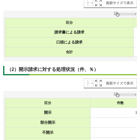
画面サイズで表示
区分
請求書による請求
口頭による請求
合計
（2）開示請求に対する処理状況（件、％）
画面サイズで表示
区分
件数
開示
14
部分開示
1
不開示