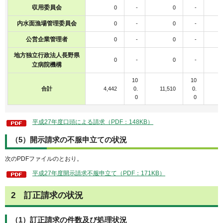
収用委員会
0
-
0
-
内水面漁場管理委員会
0
-
0
-
公営企業管理者
0
-
0
-
地方独立行政法人長野県
0
-
0
-
立病院機構
10
10
合計
4,442
0.
11,510
0.
0
0
平成27年度口頭による請求（PDF：148KB）
（5）開示請求の不服申立ての状況
次のPDFファイルのとおり。
平成27年度開示請求不服申立て（PDF：171KB）
2
訂
正請求の状況
（1）訂正請求の件数及び処理状況