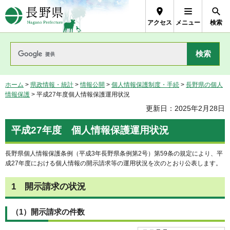
長野県Nagano Prefecture
アクセス
メニュー
検索
ホーム
>
県政情報・統計
>
情報公開
>
個人情報保護制度・手続
>
長野県の個人
情報保護
> 平成27年度個人情報保護運用状況
更新日：2025年2月28日
平成27年度
個
人情報保護運用状況
長野県個人情報保護条例（平成3年長野県条例第2号）第59条の規定により、平
成27年度における個人情報の開示請求等の運用状況を次のとおり公表します。
1
開
示請求の状況
（1）開示請求の件数