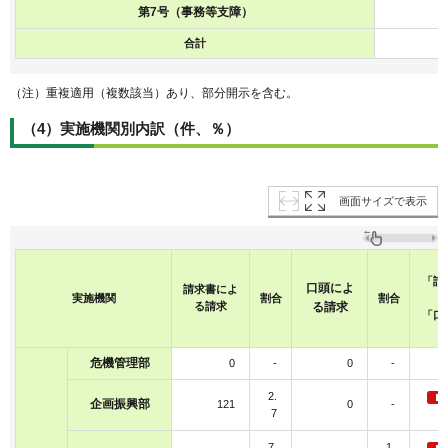
第7号（事務等支障）
合計
（注）重複適用（複数該当）あり、部分開示を含む。
（4）実施機関別内訳（件、％）
画面サイズで表示
「請
口頭によ
請求書によ
実施機関
割合
割合
る請求
る請求
「口
危機管理部
0
-
0
-
2.
企画振興部
121
0
-
7
7.
1.