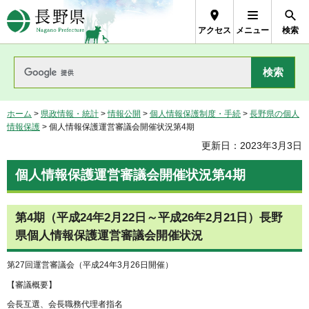
長野県Nagano Prefecture
アクセス
メニュー
検索
ホーム
>
県政情報・統計
>
情報公開
>
個人情報保護制度・手続
>
長野県の個人
情報保護
> 個人情報保護運営審議会開催状況第4期
更新日：2023年3月3日
個人情報保護運営審議会開催状況第4期
第4期（平成24年2月22日～平成26年2月21日）長野
県個人情報保護運営審議会開催状況
第27回運営審議会（平成24年3月26日開催）
【審議概要】
会長互選、会長職務代理者指名