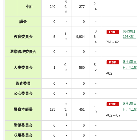
6
2.
小計
240
4.
277
4
5
議会
0
-
0
-
8
6月30日（
1.
教育委員会
5
9,934
8.
193KB）
3
4
P61～62
選挙管理委員会
0
-
0
-
6月30日
0.
5.
人事委員会
F：4,193
1
580
3
2
P62
監査委員
0
-
0
-
公安委員会
0
-
0
-
6月30日
3
4.
警察本部長
F：4,193
123
3.
451
0
1
P62～67
労働委員会
0
-
0
-
収用委員会
0
-
0
-