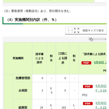
（注）重複適用（複数該当）あり、部分開示を含む。
（4）実施機関別内訳（件、％）
画面サイズで表示
口頭に
請求書
「請求書による請求」
割
割
よる請
実施機関
による
「
合
合
請求
6月30日（月
求
P6
危機管理部
0
-
0
-
6月30日
0.
企画部
F：4,193
2
0
-
5
P51
6月30日
6.
1.
総務部
F：4,193
24
163