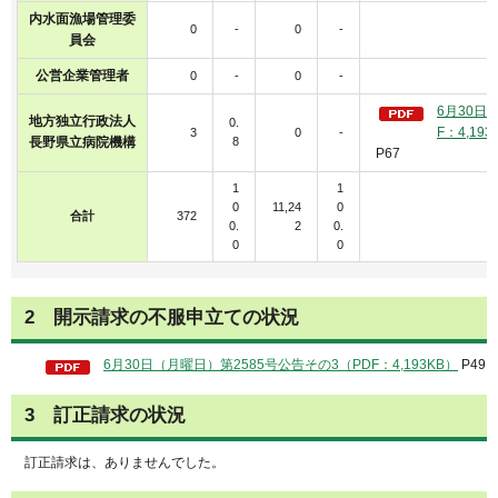
内水面漁場管理委
0
-
0
-
員会
公営企業管理者
0
-
0
-
6月30日
地方独立行政法人
0.
F：4,193
3
0
-
長野県立病院機構
8
P67
1
1
0
11,24
0
合計
372
0.
2
0.
0
0
2
開示請求の不服
申立ての状況
6月30日（月曜日）第2585号公告その3（PDF：4,193KB）
P49
3
訂
正請求の状況
訂正請
求は、ありませんでした。