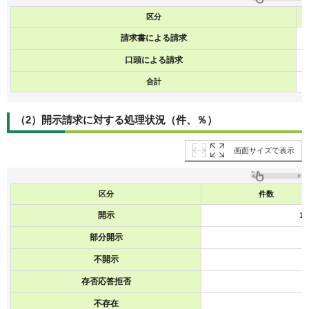
区分
請求書による請求
口頭による請求
合計
（2）開示請求に対する処理状況（件、％）
画面サイズで表示
区分
件数
開示
11
部分開示
不開示
存否応答拒否
不存在