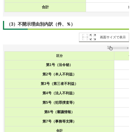
合計
11
（3）不開示理由別内訳（件、％）
画面サイズで表示
区分
件
第1号（法令秘）
第2号（本人不利益）
第3号（第三者不利益）
第4号（法人不利益）
第5号（犯罪捜査等）
第6号（審議情報）
第7号（事務等支障）
合計