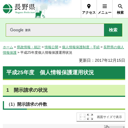
長野県Nagano Prefecture
アクセス
メニュー
検索
ホーム
>
県政情報・統計
>
情報公開
>
個人情報保護制度・手続
>
長野県の個人
情報保護
> 平成25年度個人情報保護運用状況
更新日：2017年12月15日
平成25年度
個
人情報保護運用状況
1
開
示請求の状況
（1）開示請求の件数
画面サイズで表示