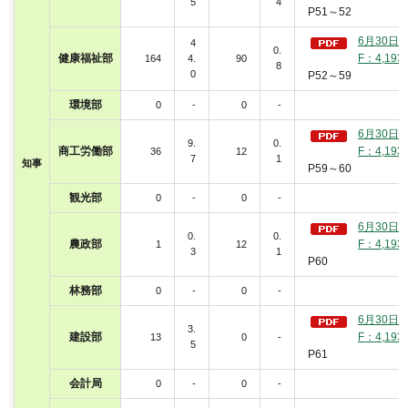
5
4
P51～52
6月30日
4
0.
健康福祉部
F：4,193
164
4.
90
8
0
P52～59
環境部
0
-
0
-
6月30日
9.
0.
商工労働部
F：4,193
36
12
7
1
知事
P59～60
観光部
0
-
0
-
6月30日
0.
0.
農政部
F：4,193
1
12
3
1
P60
林務部
0
-
0
-
6月30日
3.
建設部
F：4,193
13
0
-
5
P61
会計局
0
-
0
-