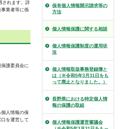
用されます。詳
保有個人情報開示請求等の
扱事業者等に係
方法
個人情報保護に関する相談
個人情報保護制度の運用状
況
報保護委員会に
個人情報取扱事務登録簿と
は（※令和5年3月31日をも
って廃止となりました。）
長野県における特定個人情
報の保護の取組
る個人情報の保
窓口を運営して
個人情報保護運営審議会
（※令和5年3月31日をもっ