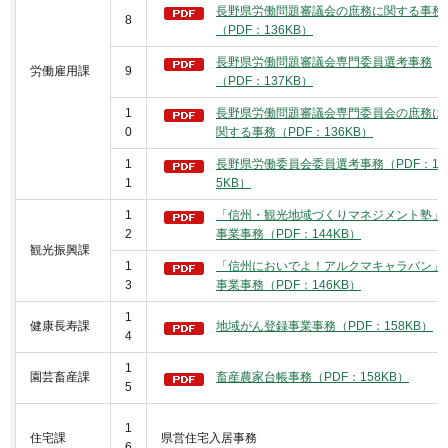
長野県労働問題審議会の庶務に関する事務
8
（PDF：136KB）
長野県労働問題審議会専門委員選考事務
労働雇用課
9
（PDF：137KB）
1
長野県労働問題審議会専門委員会の庶務に
0
関する事務（PDF：136KB）
1
長野県労働委員会委員選考事務（PDF：13
1
5KB）
1
「信州・観光地域づくりマネジメント塾」
2
事業事務（PDF：144KB）
観光振興課
1
「信州においでよ！アルクマキャラバン」
3
事業事務（PDF：146KB）
1
健康長寿課
地域がん登録事業事務（PDF：158KB）
4
1
園芸畜産課
畜産農家台帳事務（PDF：158KB）
5
1
住宅課
県営住宅入居事務
6