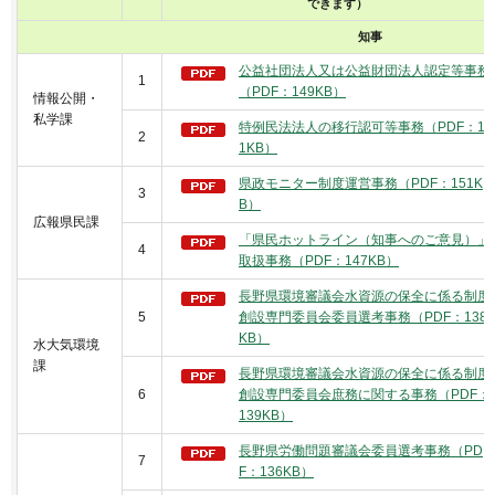
できます）
知事
公益社団法人又は公益財団法人認定等事務
1
（PDF：149KB）
情報公開・
私学課
特例民法法人の移行認可等事務（PDF：14
2
1KB）
県政モニター制度運営事務（PDF：151K
3
B）
広報県民課
「県民ホットライン（知事へのご意見）」
4
取扱事務（PDF：147KB）
長野県環境審議会水資源の保全に係る制度
5
創設専門委員会委員選考事務（PDF：138
KB）
水大気環境
課
長野県環境審議会水資源の保全に係る制度
6
創設専門委員会庶務に関する事務（PDF：
139KB）
長野県労働問題審議会委員選考事務（PD
7
F：136KB）