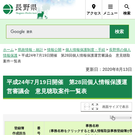
長野県Nagano Prefecture
アクセス
メニュー
検索
ホーム
>
県政情報・統計
>
情報公開
>
個人情報保護制度・手続
>
長野県の個人
情報保護
> 平成24年7月19日開催 第28回個人情報保護運営審議会 意見聴取
案件一覧表
更新日：2020年8月13日
平成24年7月19日開催 第28回個人情報保護運
営審議会 意見聴取案件一覧表
画面サイズで表示
事務名称
登録簿
番
（事務名称をクリックすると個人情報取扱事務登録簿が閲
作成担当
号