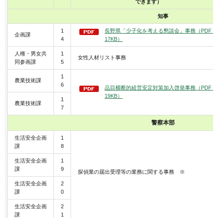
できます）
知事
1
長野県「少子化を考える懇談会」事務（PDF：
企画課
4
17KB）
人権・男女共
1
女性人材リスト事務
同参画課
5
1
農業技術課
6
品目横断的経営安定対策加入啓発事務（PDF：
19KB）
1
農業技術課
7
警察本部
生活安全企画
1
課
8
生活安全企画
1
課
9
探偵業の届出受理等の業務に関する事務 ※
生活安全企画
2
課
0
生活安全企画
2
課
1