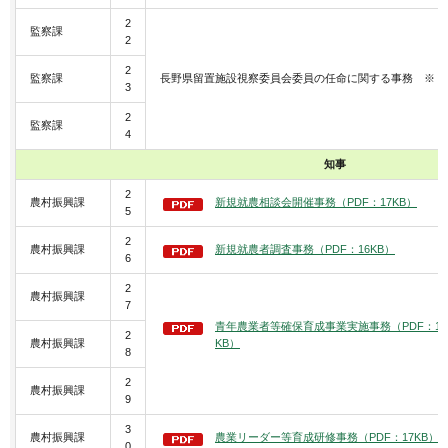
2
監察課
2
2
監察課
長野県留置施設視察委員会委員の任命に関する事務 ※
3
2
監察課
4
知事
2
農村振興課
新規就農相談会開催事務（PDF：17KB）
5
2
農村振興課
新規就農者調査事務（PDF：16KB）
6
2
農村振興課
7
青年農業者等確保育成事業実施事務（PDF：17
2
農村振興課
KB）
8
2
農村振興課
9
3
農村振興課
農業リーダー等育成研修事務（PDF：17KB）
0