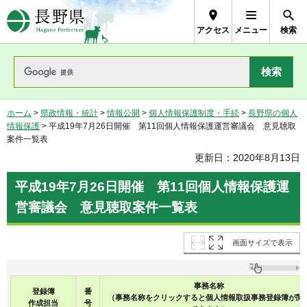
長野県Nagano Prefecture
アクセス
メニュー
検索
ホーム
>
県政情報・統計
>
情報公開
>
個人情報保護制度・手続
>
長野県の個人
情報保護
> 平成19年7月26日開催 第11回個人情報保護運営審議会 意見聴取
案件一覧表
更新日：2020年8月13日
平成19年7月26日開催 第11回個人情報保護運
営審議会 意見聴取案件一覧表
画面サイズで表示
事務名称
登録簿
番
（事務名称をクリックすると個人情報取扱事務登録簿が閲
作成担当
号