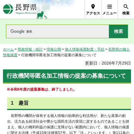
長野県Nagano Prefecture
アクセス
メニュー
検索
ホーム
>
県政情報・統計
>
情報公開
>
個人情報保護制度・手続
>
長野県の個人
情報保護
> 行政機関等匿名加工情報の提案の募集について
更新日：2026年7月29日
行政機関等匿名加工情報の提案の募集について
※令和8年度の提案募集は、終了しました。
1
趣旨
長野
県の機関が保有する個人情報の効果的な利活用が、新たな産業の創
出、活力ある経済社会や豊かな国民生活の実現に資するものであることを踏
まえ、個人の権利利益の保護に支障がない範囲内において、個人情報の保護
に関する法律（平成15年法律第57号。以下「法」といいます。）第111条の