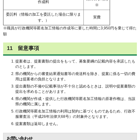
作成料
※
委託料（情報の加工を委託した場合に限りま
実費
す。）
※職員が行政機関等匿名加工情報の作成等に要した時間に3,950円を乗じて得た
額
11
留意
事項
提案者は、提案書類の提出をもって、募集要綱の記載内容を承諾したも
のとします。
県の機関からの審査結果通知書等の発送料を除き、提案に係る一切の費
用は提案者の負担となります。
提出書類の不備や記載事項が不十分と認めるときは、説明や提案書類の
提出を求めることがあります。
県の機関が作成・提供した行政機関等匿名加工情報の原著作権は、当該
県の機関に属します。
行政機関等匿名加工情報の利用は契約に基づくものであるため、行政不
服審査法（平成26年法律大68号）の対象外となります。
提案書類は返却しません。
お問い合わせ