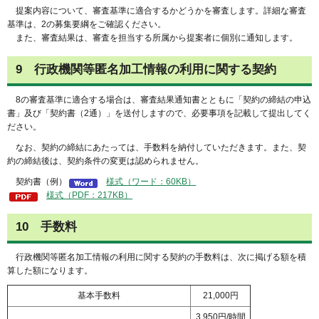
提案
内容について、審査基準に適合するかどうかを審査します。詳細な審査
基準は、2の募集要綱をご確認ください。
また
、審査結果は、審査を担当する所属から提案者に個別に通知します。
9
行政
機関等匿名加工情報の利用に関する契約
8
の審査基準に適合する場合は、審査結果通知書とともに「契約の締結の申込
書」及び「契約書（2通）」を送付しますので、必要事項を記載して提出してく
ださい。
なお
、契約の締結にあたっては、手数料を納付していただきます。また、契
約の締結後は、契約条件の変更は認められません。
契約
書（例）
様式（ワード：60KB）
様式（PDF：217KB）
10
手数
料
行政
機関等匿名加工情報の利用に関する契約の手数料は、次に掲げる額を積
算した額になります。
基本手数料
21,000円
3,950円/時間