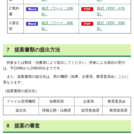
2.誓約
様式（ワード：16K
様式（PDF：47K
書
B）
B）
3.委任
様式（ワード：49K
様式（PDF：69K
状
B）
B）
7
提案
書類の提出方法
持参
または郵送・信書便により提出してください。持参による場合の受付
は、平日9時から16時30分までです。
また
、提案書類の提出先は、県の機関（知事、企業局、教育委員会）ごとに
異なります。
（提案書類の提出先）
ファイル管理機関
知事部局
企業局
教育委員会
提出先
情報公開・法務課
経営
推進課
教育
政策課
8
提案
の審査