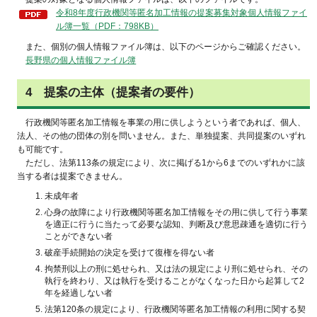
令和8年度行政機関等匿名加工情報の提案募集対象個人情報ファイ
ル簿一覧（PDF：798KB）
また
、個別の個人情報ファイル簿は、以下のページからご確認ください。
長野
県の個人情報ファイル簿
4
提案
の主体（提案者の要件）
行政
機関等匿名加工情報を事業の用に供しようという者であれば、個人、
法人、その他の団体の別を問いません。また、単独提案、共同提案のいずれ
も可能です。
ただ
し、法第113条の規定により、次に掲げる1から6までのいずれかに該
当する者は提案できません。
未成年者
心身の故障により行政機関等匿名加工情報をその用に供して行う事業
を適正に行うに当たって必要な認知、判断及び意思疎通を適切に行う
ことができない者
破産手続開始の決定を受けて復権を得ない者
拘禁刑以上の刑に処せられ、又は法の規定により刑に処せられ、その
執行を終わり、又は執行を受けることがなくなった日から起算して2
年を経過しない者
法第120条の規定により、行政機関等匿名加工情報の利用に関する契