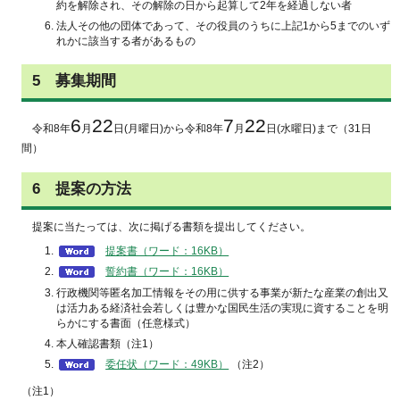
約を解除され、その解除の日から起算して2年を経過しない者
法人その他の団体であって、その役員のうちに上記1から5までのいず
れかに該当する者があるもの
5
募集
期間
6
22
7
22
令和8
年
月
日(月曜日)から令和8年
月
日(水曜日)まで（31日
間）
6
提案
の方法
提案
に当たっては、次に掲げる書類を提出してください。
提案書（ワード：16KB）
誓約書（ワード：16KB）
行政機関等匿名加工情報をその用に供する事業が新たな産業の創出又
は活力ある経済社会若しくは豊かな国民生活の実現に資することを明
らかにする書面（任意様式）
本人確認書類（注1）
委任状（ワード：49KB）
（注2）
（注1）