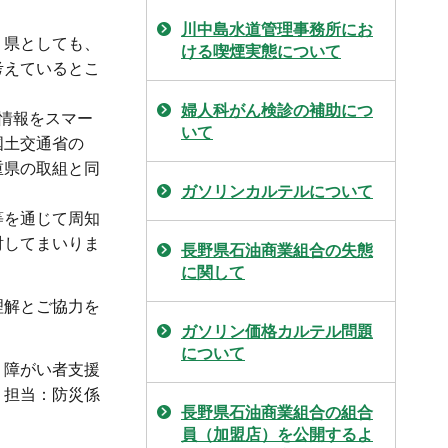
川中島水道管理事務所にお
。県としても、
ける喫煙実態について
考えているとこ
婦人科がん検診の補助につ
情報をスマー
いて
国土交通省の
重県の取組と同
ガソリンカルテルについて
等を通じて周知
討してまいりま
長野県石油商業組合の失態
に関して
理解とご協力を
ガソリン価格カルテル問題
について
、障がい者支援
、担当：防災係
長野県石油商業組合の組合
員（加盟店）を公開するよ