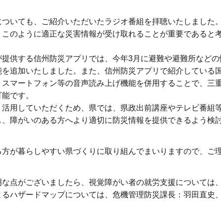
についても、ご紹介いただいたラジオ番組を拝聴いたしました
、このように適正な災害情報が受け取れることが重要であると
が提供する信州防災アプリでは、今年3月に避難や避難所などの
能を追加いたしました。また、信州防災アプリで紹介している
、スマートフォン等の音声読み上げ機能を併用することで、三
可能です。
、活用していただくため、県では、県政出前講座やテレビ番組
し、障がいのある方へより適切に防災情報を提供できるよう検
る方が暮らしやすい県づくりに取り組んでまいりますので、ご
明な点がございましたら、視覚障がい者の就労支援については
よるハザードマップについては、危機管理防災課長：羽田直史