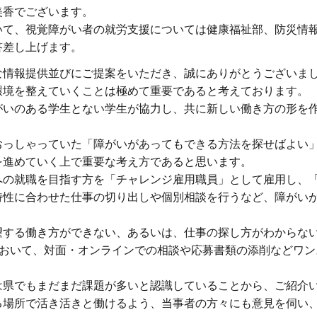
美香でございます。
いて、視覚障がい者の就労支援については健康福祉部、防災情
答差し上げます。
な情報提供並びにご提案をいただき、誠にありがとうございま
環境を整えていくことは極めて重要であると考えております。
がいのある学生とない学生が協力し、共に新しい働き方の形を
おっしゃっていた「障がいがあってもできる方法を探せばよい
を進めていく上で重要な考え方であると思います。
への就職を目指す方を「チャレンジ雇用職員」として雇用し、
特性に合わせた仕事の切り出しや個別相談を行うなど、障がい
望する働き方ができない、あるいは、仕事の探し方がわからな
において、対面・オンラインでの相談や応募書類の添削などワ
は県でもまだまだ課題が多いと認識していることから、ご紹介
る場所で活き活きと働けるよう、当事者の方々にも意見を伺い