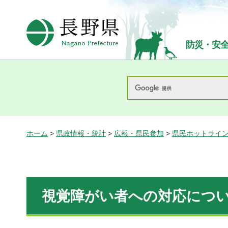
長野県Nagano Prefecture
防災・安
ホーム
>
県政情報・統計
>
広報・県民参加
>
県民ホットライ
視覚障がい者への対応につ