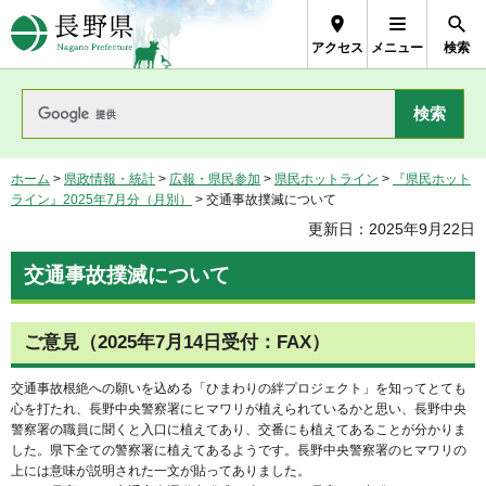
長野県Nagano Prefecture
アクセス
メニュー
検索
ホーム
>
県政情報・統計
>
広報・県民参加
>
県民ホットライン
>
『県民ホット
ライン』2025年7月分（月別）
> 交通事故撲滅について
更新日：2025年9月22日
交通事故撲滅について
ご意見（2025年7月14日受付：FAX）
交通事故根絶への願いを込める「ひまわりの絆プロジェクト」を知ってとても
心を打たれ、長野中央警察署にヒマワリが植えられているかと思い、長野中央
警察署の職員に聞くと入口に植えてあり、交番にも植えてあることが分かりま
した。県下全ての警察署に植えてあるようです。長野中央警察署のヒマワリの
上には意味が説明された一文が貼ってありました。