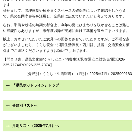
ます。
併せまして、管理体制や種をまくスペースの確保等について確認をしたうえ
で、県の合同庁舎等を活用し、全県的に広めていきたいと考えております。
なお、準備や栽培の時期の都合上、今年の夏にひまわりを咲かせることは難し
い可能性もありますが、来年度以降の実施に向けて準備を進めてまいります。
以上、お寄せいただいたご意見への回答とさせていただきますが、ご不明な点
がございましたら、くらし安全・消費生活課長：西川裕、担当：交通安全対策
係までご連絡くださいますようお願い申し上げます。
【問合せ先：県民文化部/くらし安全・消費生活課/交通安全対策係/電話026-
235-7174/FAX026-235-7374】
（分野別：くらし・生活環境）（月別：2025年7月）2025000183
『県民ホットライン』トップ
分野別リストへ
月別リスト（2025年7月）へ