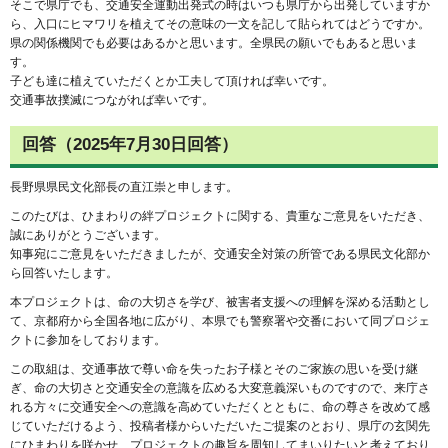
そこで県庁でも、交通安全運動出発式の時はいつも県庁から出発していますか
ら、入口にヒマワリを植えてその意味の一文を記して貼られてはどうですか。
県の関係機関でも必要はあるかと思います。全県民の願いでもあると思いま
す。
子ども達に植えていただくとか工夫して頂ければ幸いです。
交通事故撲滅につながれば幸いです。
回答（2025年7月30日回答）
長野県県民文化部長の直江崇と申します。
このたびは、ひまわりの絆プロジェクトに関する、貴重なご意見をいただき、
誠にありがとうございます。
知事宛にご意見をいただきましたが、交通安全対策の所管である県民文化部か
ら回答いたします。
本プロジェクトは、命の大切さを学び、被害者支援への理解を深める活動とし
て、京都府から全国各地に広がり、本県でも警察署や交番において同プロジェ
クトに参加をしております。
この取組は、交通事故で尊い命を失ったお子様とそのご家族の思いを受け継
ぎ、命の大切さと交通安全の意識を広める大変意義深いものですので、来庁さ
れる方々に交通安全への意識を高めていただくとともに、命の尊さを改めて感
じていただけるよう、投稿者様からいただいたご提案のとおり、県庁の玄関先
にひまわりを咲かせ、プロジェクトの趣旨を周知してまいりたいと考えており