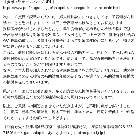
【参考：県ホームページURL】
https://www.pref.nagano.lg.jp/shippei-kansen/gan/kenshin/jushin.html
次に、２点目で記載いただいた「婦人科検診」につきましては、子宮頸がん検
診のことと思われますので、以下、子宮頸がん検診としてお答えします。
投稿者様が記載されましたとおり、厚生労働省が定めるがん検診の指針では、
子宮頸がん検診は対象者を20歳以上の女性としている一方で、健康保険組合の
がん検診の補助は、各健康保険組合によって対象者年齢が異なるなど、補助内
容に違いがあると承知しております。
これは、健康保険組合におけるがん検診の補助内容は、原則としてそれぞれの
健康保険組合が定めているためです。従いまして、県が直接補助内容を決定す
るものでないことをご理解賜りますと幸いです。
なお、ご本人様が加入されている健康保険組合をご教示いただければ、他の健
康保険組合のがん検診の補助対象年齢の紹介などを通じて、補助対象年齢拡大
の検討を促してまいります。
県といたしましては引き続き、多くの方にがん検診を受診いただけるよう、市
町村や県医師会などの関係機関を通じて周知を行ってまいります。
以上、ご意見への回答とさせていただきますが、ご不明な点がございました
ら、疾病・感染症対策課長：鈴木三千穂、担当：がん・疾病対策係までご連絡
くださいますようお願い申し上げます。
【問合せ先：健康福祉部/疾病・感染症対策課/がん・疾病対策係/電話026-235-
7150/メールgan-shippei（あっとまーく）pref.nagano.lg.jp】