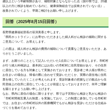
歳以上という年齢制限があり、補助対象とならなかった点（国や県では、20歳
以上の方に検診を勧めているのに、健康保険組合では反映されていない点）。
改善されていくよう、早期ご検討をお願い申し上げます。
回答（2025年8月15日回答）
長野県健康福祉部長の笹渕美香と申します。
「県民ホットライン」にお寄せいただきました婦人科がん検診の補助に関する
ご意見について、お答えします。
この度は、婦人科がん検診の費用の補助について貴重なご意見をいただき、あ
りがとうございました。
まず、お困りのこととして記入いただいた1点目についてお答えします。市町村
が行う婦人科検診は、基本的にはお住いの市町村に住民登録があり、その住所
に居住している方を対象として実施されております。受診者ご本人様が県外に
お住まいの場合は、帰省の際に合わせて受診いただくか、実際の居住地に住民
票を移していただくことが考えられます。受診対象者の把握などの観点から住
民登録上の住所に居住していることが前提となっておりますので、何卒ご理解
を賜りますようお願い申し上げます。
なお、県内に居住の場合に限りますが、県では子宮頸がん検診と乳がん検診の
「市町村間相互乗入れ制度」を実施しており、この制度に参加している市町村
では、お住まいの市町村以外の医療機関でもがん検診を受診いただける仕組み
づくりを進めております。