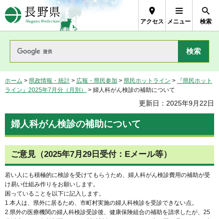
長野県Nagano Prefecture
アクセス
メニュー
検索
ホーム
>
県政情報・統計
>
広報・県民参加
>
県民ホットライン
>
『県民ホット
ライン』2025年7月分（月別）
> 婦人科がん検診の補助について
更新日：2025年9月22日
婦人科がん検診の補助について
ご意見（2025年7月29日受付：Eメール等）
若い人にも積極的に検診を受けてもらうため、婦人科がん検診費用の補助が受
け易い仕組み作りをお願いします。
困っていることを以下に記入します。
1.本人は、県外に居るため、市町村実施の婦人科検診を受診できない点。
2.県外の医療機関の婦人科検診受診後、健康保険組合の補助を請求したが、25