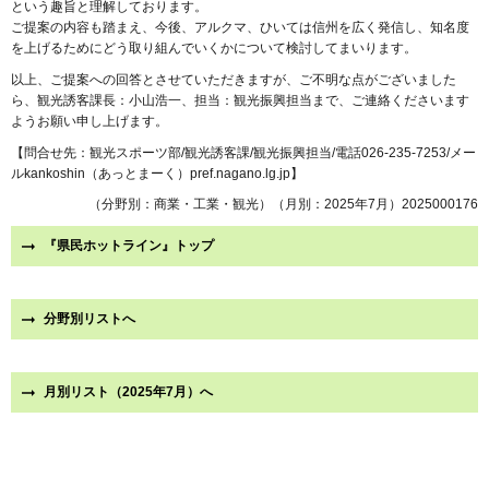
という趣旨と理解しております。
ご提案の内容も踏まえ、今後、アルクマ、ひいては信州を広く発信し、知名度
を上げるためにどう取り組んでいくかについて検討してまいります。
以上、ご提案への回答とさせていただきますが、ご不明な点がございました
ら、観光誘客課長：小山浩一、担当：観光振興担当まで、ご連絡くださいます
ようお願い申し上げます。
【問合せ先：観光スポーツ部/観光誘客課/観光振興担当/電話026-235-7253/メー
ルkankoshin（あっとまーく）pref.nagano.lg.jp】
（分野別：商業・工業・観光）（月別：2025年7月）2025000176
『県民ホットライン』トップ
分野別リストへ
月別リスト（2025年7月）へ