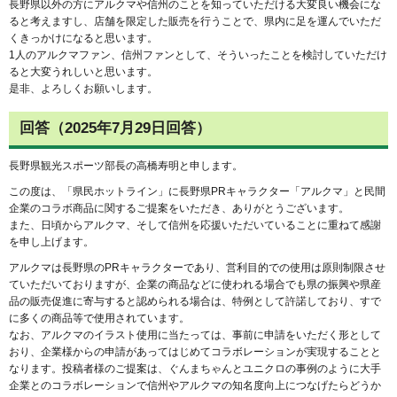
長野県以外の方にアルクマや信州のことを知っていただける大変良い機会にな
ると考えますし、店舗を限定した販売を行うことで、県内に足を運んでいただ
くきっかけになると思います。
1人のアルクマファン、信州ファンとして、そういったことを検討していただけ
ると大変うれしいと思います。
是非、よろしくお願いします。
回答（2025年7月29日回答）
長野県観光スポーツ部長の高橋寿明と申します。
この度は、「県民ホットライン」に長野県PRキャラクター「アルクマ」と民間
企業のコラボ商品に関するご提案をいただき、ありがとうございます。
また、日頃からアルクマ、そして信州を応援いただいていることに重ねて感謝
を申し上げます。
アルクマは長野県のPRキャラクターであり、営利目的での使用は原則制限させ
ていただいておりますが、企業の商品などに使われる場合でも県の振興や県産
品の販売促進に寄与すると認められる場合は、特例として許諾しており、すで
に多くの商品等で使用されています。
なお、アルクマのイラスト使用に当たっては、事前に申請をいただく形として
おり、企業様からの申請があってはじめてコラボレーションが実現することと
なります。投稿者様のご提案は、ぐんまちゃんとユニクロの事例のように大手
企業とのコラボレーションで信州やアルクマの知名度向上につなげたらどうか