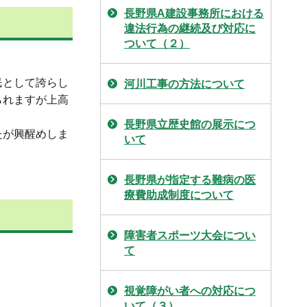
長野県A建設事務所における
違法行為の継続及び対応に
ついて（２）
民として誇らし
河川工事の方法について
られますが上高
長野県立歴史館の展示につ
たが興醒めしま
いて
長野県が指定する難病の医
療費助成制度について
障害者スポーツ大会につい
て
視覚障がい者への対応につ
いて（３）