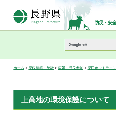
長野県Nagano Prefecture
防災・安
ホーム
>
県政情報・統計
>
広報・県民参加
>
県民ホットライ
上高地の環境保護について