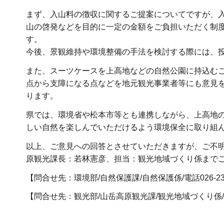
まず、入山料の徴収に関するご提案についてですが、
山の啓発などを目的に一定の金額をご負担いただく制
す。
今後、景観維持や環境整備の手法を検討する際には、
また、スーツケースを上高地などの自然公園に持込む
点から支障になる点などを地元観光事業者等にも意見
ります。
県では、環境省や松本市等とも連携しながら、上高地
しい自然を楽しんでいただけるよう環境保全に取り組
以上、ご意見への回答とさせていただきますが、ご不
原観光課長：若林憲彦、担当：観光地域づくり係まで
【問合せ先：環境部/自然保護課/自然保護係/電話026-235-717
【問合せ先：観光部/山岳高原観光課/観光地域づくり係/電話026-2