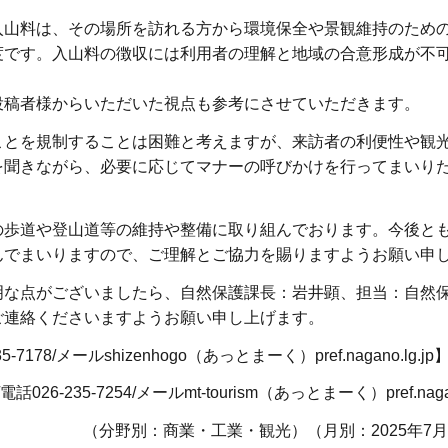
入山料は、その場所を訪れる方から環境保全や景観維持のため
度です。入山料の徴収には利用者の理解と地域の合意形成が不
投稿者様からいただいた視点も参考にさせていただきます。
ことを規制することは困難と考えますが、来訪者の利便性や観
を聞きながら、必要に応じてマナーの呼びかけを行ってまいり
の歩道や登山道等の維持や整備に取り組んでおります。今後と
んでまいりますので、ご理解とご協力を賜りますようお願い申
明な点がございましたら、自然保護課長：岩井顕、担当：自然
ご連絡くださいますようお願い申し上げます。
8/メールshizenhogo（あっとまーく）pref.nagano.lg.jp
35-7254/メールmt-tourism（あっとまーく）pref.nagano
（分野別：商業・工業・観光）（月別：2025年7月）2