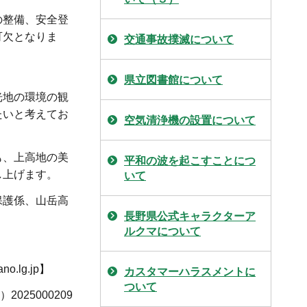
の整備、安全登
可欠となりま
交通事故撲滅について
県立図書館について
光地の環境の観
たいと考えてお
空気清浄機の設置について
も、上高地の美
平和の波を起こすことにつ
し上げます。
いて
保護係、山岳高
長野県公式キャラクターア
ルクマについて
】
.lg.jp】
カスタマーハラスメントに
ついて
025000209