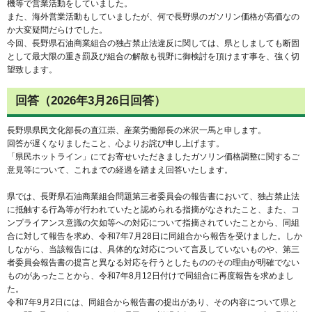
機等で営業活動をしていました。
また、海外営業活動もしていましたが、何で長野県のガソリン価格が高価なの
か大変疑問だらけでした。
今回、長野県石油商業組合の独占禁止法違反に関しては、県としましても断固
として最大限の重き罰及び組合の解散も視野に御検討を頂けます事を、強く切
望致します。
回答（2026年3月26日回答）
長野県県民文化部長の直江崇、産業労働部長の米沢一馬と申します。
回答が遅くなりましたこと、心よりお詫び申し上げます。
「県民ホットライン」にてお寄せいただきましたガソリン価格調整に関するご
意見等について、これまでの経過を踏まえ回答いたします。
県では、長野県石油商業組合問題第三者委員会の報告書において、独占禁止法
に抵触する行為等が行われていたと認められる指摘がなされたこと、また、コ
ンプライアンス意識の欠如等への対応について指摘されていたことから、同組
合に対して報告を求め、令和7年7月28日に同組合から報告を受けました。しか
しながら、当該報告には、具体的な対応について言及していないものや、第三
者委員会報告書の提言と異なる対応を行うとしたもののその理由が明確でない
ものがあったことから、令和7年8月12日付けで同組合に再度報告を求めまし
た。
令和7年9月2日には、同組合から報告書の提出があり、その内容について県と