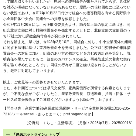
して聞き取りを行いましたが、県民への説明責任が果たされておらず、具体的
な対応が明確になっていないものもあるなど、県民への信頼回復には至ってい
ない状況であり、令和7年10月23日付けで組合への指導権限を有する長野県中
小企業団体中央会に同組合への指導を依頼しました。
令和7年11月26日には、公正取引委員会より、独占禁止法の規定に基づき、同
組合北信支部に対し排除措置命令を発出するとともに、北信支部の支部員のう
ち17社に対し課徴金納付命令が発出されました。
それを踏まえ、県では、令和8年2月10日、同組合に対し、中小企業団体の組織
に関する法律に基づく業務改善命令を発出しました。公正取引委員会の排除措
置命令への対応に加え、組織のあり方の検討などを含む改善計画を策定し、説
明責任を果たすとともに、組合のガバナンスの確立、再発防止策の着実な実行
等を強く求めたところです。同様の行為が二度と繰り返されることがないよ
う、厳正に対応してまいります。
以上、ご意見等への回答とさせていただきます。
また、本件回答については県民文化部、産業労働部が所管する内容となります
が、ご不明な点がございましたら、産業政策課長：渡邉雅道、担当：団体・サ
ービス産業振興係までご連絡くださいますようお願い申し上げます。
【問合せ先：産業労働部/産業政策課/団体・サービス産業振興係/電話026-235-
7218/メールsansei（あっとまーく）pref.nagano.lg.jp】
（分野別：くらし・生活環境）（月別：2025年7月）2025000161
『県民ホットライン』トップ