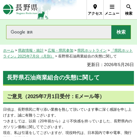
長野県Nagano Prefecture
アクセス
メニュー
検索
ホーム
>
県政情報・統計
>
広報・県民参加
>
県民ホットライン
>
『県民ホット
ライン』2025年7月分（月別）
> 長野県石油商業組合の失態に関して
更新日：2026年5月26日
長野県石油商業組合の失態に関して
ご意見（2025年7月1日受付：Eメール等）
日頃は、長野県民に寄り添い業務を熟して頂いています事に深く感謝を申し上
げます。誠に有難うございます。
つきましては、以前（20年前から）より不快感を持っていました、長野県内の
ガソリン価格に関してでございます。
現在、私は引退をしてございますが、現役時代は、日本国内で車や電車、飛行