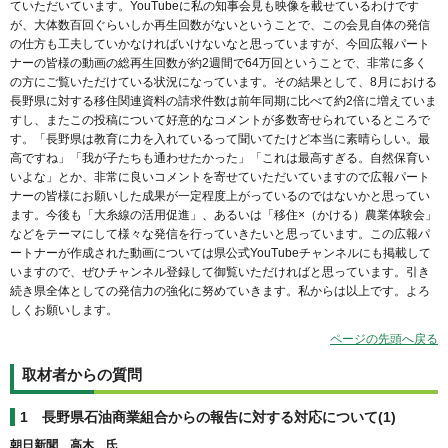
ていただいています。YouTubeに私の知事会見も映像を載せているわけです
が、大体数百回ぐらいしか再生回数がないということで、この会見自体の発信
の仕方も工夫していかなければいけないなと思っていますが、今回広報パート
ナーの皆様の動画の総再生回数が約2週間で64万回ということで、非常に多く
の方にご覧いただけている状況になっています。その結果として、8月における
長野県に対する移住関連資料の請求件数は前年同期に比べて約2倍に増えていま
すし、またこの投稿について好意的なコメントが多数寄せられているところで
す。「長野県は教育に力を入れているって聞いてたけど本当に素晴らしい。最
高ですね」「我が子たちも通わせたかった」「これは最高すぎる。自然保育い
いよな」とか、非常に良いコメントを寄せていただいていますので広報パート
ナーの皆様にお願いした成果が一定程度上がっているのではないかと思ってい
ます。今後も「大糸線の活用促進」、あるいは「移住×（かける）農業体験会」
などをテーマにして様々な発信を行っていきたいと思っています。この広報パ
ートナーが作成された動画については県公式YouTubeチャンネルにも掲載して
いますので、ぜひチャンネル登録して御覧いただければと思っています。引き
続き県全体としての発信力の強化に努めていきます。私からは以上です。よろ
しくお願いします。
ページの先頭へ戻る
取材者からの質問
1
長野県石油商業組合からの報告に対する対応について(1)
朝日新聞 高木 氏