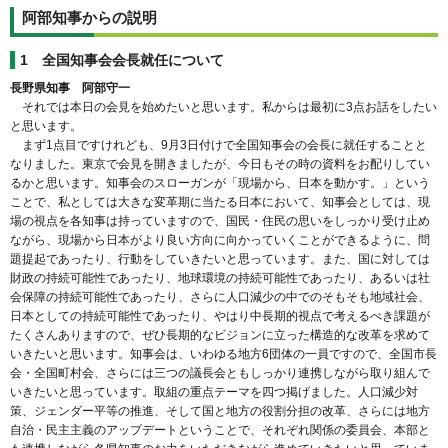
阿部知事からの説明
1
全国知事会会長就任について
長野県知事 阿部守一
それでは本日の会見を始めたいと思います。私からは最初に3点お話をしたい
と思います。
まず1点目ですけれども、9月3日付けで全国知事会の会長に就任することと
なりました。東京で会見を開きましたが、今日もその時の資料をお配りしてい
るかと思います。知事会のスローガンが「現場から、日本を動かす。」という
ことで、私としては大きな変革期に当たる日本において、知事会としては、現
場の視点を各知事は持っていますので、国民・住民の思いをしっかり受け止め
ながら、現場から日本がより良い方向に向かっていくことができるように、問
題提起であったり、行動をしていきたいと思っています。また、国に対しては
財政の持続可能性であったり、地球環境の持続可能性であったり、あるいは社
会保障の持続可能性であったり、さらに人口減少の中でのそもそも地域社会、
日本としての持続可能性であったり、やはり中長期的視点で考えるべき課題が
たくさんありますので、ぜひ長期的なビジョンに立った構造的な改革を求めて
いきたいと思います。知事会は、いわゆる地方6団体の一員ですので、全国市長
会・全国町村会、さらには三つの議長会ともしっかり連携しながら取り組んで
いきたいと思っています。取組の重点テーマを四つ掲げました。人口減少対
策、ジェンダー平等の推進、そして国と地方の役割分担の改革、さらには地方
自治・民主主義のアップデートということで、それぞれ関係の委員会、本部と