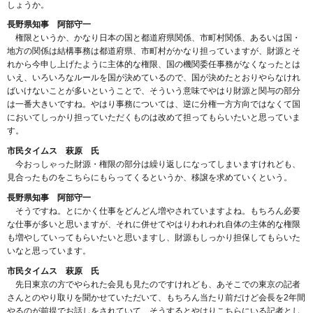
しょうか。
長野県知事 阿部守一
権限というか、かなり日本の国と都道府県関係、市町村関係、あるいは国・
地方の関係は結構事務は都道府県、市町村がかなり担っていますが、財源とそ
れから今申し上げたように主体的な権限、国の機関委任事務がなくなったとは
いえ、いろいろなルールを国が決めているので、国が決めたとおりやらなけれ
ばいけないことが多いということで、そういう意味でやはり財源と関与の部分
は一番大きいですね。やはり事務については、逆に分権一方方向ではなくて国
においてしっかり担っていただくものは改めて担ってもらいたいと思っていま
す。
市民タイムス 萩原 氏
今おっしゃった財源・権限の部分は繰り返しになってしまいますけれども、
見合ったものをこちらにもらってくるというか、移譲を求めていくという。
長野県知事 阿部守一
そうですね。とにかく仕事をどんどん増やされていますよね。もちろん必要
な仕事が多いと思いますが、それに併せてやはりわれわれ自体の主体的な権限
も増やしていってもらいたいと思いますし、財源もしっかり担保してもらいた
いなと思っています。
市民タイムス 萩原 氏
先日東京の方でやられた会見も見たのですけれども、あそこでの東京の記者
さんとのやり取りを聞かせていただいて、もちろん当たり前だけど会長を2年間
やるのが前提でお話しをされていて、そうするとやはりこちらにいる記者とし