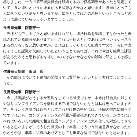
感じました。一方で第三者委員会は組織ぐるみで価格調整があったと認定して
いて、食い違いというか矛盾がある状態なのかなと思います。県民にとっても
ふに落ちない状況かと思いますが、知事としてはこの矛盾というところはどの
ように感じていらっしゃいますでしょうか。
長野県知事 阿部守一
先ほども申し上げたと思いますけれども、違法行為を認識してなかったと表
現されている部分がありますが、これは一個人とかであればそういうケースも
あるのだろうなと思いますが、これはしっかりとした組織ですので、もし本当
にそうした認識が欠如していたということであれば、それはやはり組織に課題
があるだろうと思わざるを得ないのではないかなと今の段階で私としては感じ
ています。
信濃毎日新聞 浜田 氏
その部分についても追加の聞取りでは質問をしたいという方針でよいでしょ
うか。
長野県知事 阿部守一
今、担当課がどうするか整理をしている状況ですが、本来は組合員に対して
やはりコンプライアンスを徹底する立場ではないかなとは私は思っていますの
で、そういう意味では組合としてこれだけ世の中的には、今回の問題に限らず
ですけれども、コンプライアンスの問題が重要視されてきている、かつてに比
べればいろいろな組織で相当程度コンプライアンスに気を使って対処してきて
いると思いますが、そうした状況の中で本当にそういう問題意識がなかったの
かどうかは、非常に組織のあり方としても重要な論点ではないかと思います。