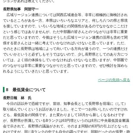
ジョンがあれば教えてください。
長野県知事 阿部守一
広域リージョン連携については関西広域連合等、非常に積極的に御検討され
ているところがある一方、本県はいろいろなエリアと、何しろ八つの県と県境
を接していますので、いろいろな地域との関係性があるのでなかなかここだけ
という感じではありませんが、ただ中部圏の皆さんとのつながりは非常に重要
だと思っていますので、今後はそうした広域リージョン連携の活用も含めて関
係する皆さんとは一緒に考えていかなければいけないと思っています。ただ、
そのときに長野県は地域によって向いている方向が違うので、一つの連携だけ
でいいかというと必ずしもそうではないので、少し長野県としてのあり方につ
いては、よく頭の体操をしていかなければいけないなと思いますが、中部圏で
のつながりは非常に重要なつながりだと思っていますので、ぜひ検討を深めら
れるようにしていきたいと思っています。
ページの先頭へ戻る
8
最低賃金について
長野日報 林 氏
今日の話以外で恐縮ですが、冒頭、知事会長として長野県を現場に（して）
取り組んでいくというお話がありました。そこで一つお伺いしたいのですけれ
ども、最低賃金の関係です。また変わりまして10月から新しくなるわけです
が、長野県が所属しているBランクは63円増というのは8月に中央最低賃金審議
会で示されて、長野県の議論がされて、そのまま同額の63円の引上げとなった
わけですが、同じBランクの中でも自分の調べですが、同額だったのが長野・静