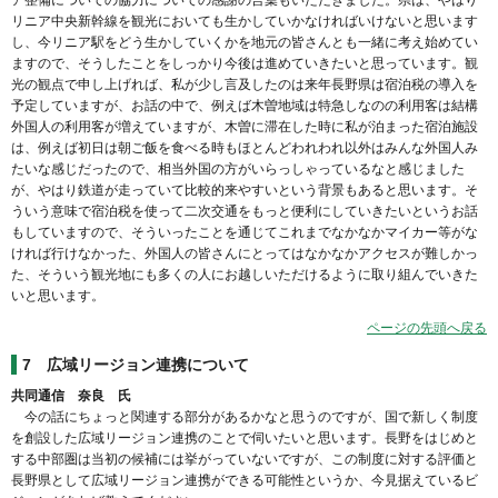
リニア中央新幹線を観光においても生かしていかなければいけないと思います
し、今リニア駅をどう生かしていくかを地元の皆さんとも一緒に考え始めてい
ますので、そうしたことをしっかり今後は進めていきたいと思っています。観
光の観点で申し上げれば、私が少し言及したのは来年長野県は宿泊税の導入を
予定していますが、お話の中で、例えば木曽地域は特急しなのの利用客は結構
外国人の利用客が増えていますが、木曽に滞在した時に私が泊まった宿泊施設
は、例えば初日は朝ご飯を食べる時もほとんどわれわれ以外はみんな外国人み
たいな感じだったので、相当外国の方がいらっしゃっているなと感じました
が、やはり鉄道が走っていて比較的来やすいという背景もあると思います。そ
ういう意味で宿泊税を使って二次交通をもっと便利にしていきたいというお話
もしていますので、そういったことを通じてこれまでなかなかマイカー等がな
ければ行けなかった、外国人の皆さんにとってはなかなかアクセスが難しかっ
た、そういう観光地にも多くの人にお越しいただけるように取り組んでいきた
いと思います。
ページの先頭へ戻る
7
広域リージョン連携について
共同通信 奈良 氏
今の話にちょっと関連する部分があるかなと思うのですが、国で新しく制度
を創設した広域リージョン連携のことで伺いたいと思います。長野をはじめと
する中部圏は当初の候補には挙がっていないですが、この制度に対する評価と
長野県として広域リージョン連携ができる可能性というか、今見据えているビ