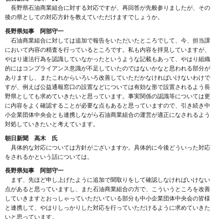
長野県石油商業組合に対する対応ですが、再回答が先般参りましたが、その
後の県としての対応方針を教えていただけますでしょうか。
長野県知事 阿部守一
石油商業組合に対しては追加で報告をいただいたところでして、今、担当課
において内容の精査を行っているところです。私も内容を拝見していますが、
やはり違法行為を認識していなかったというような記載もあって、やはり組織
的にはコンプライアンス意識が不足していたのではないかなと思われる部分が
ありますし、またこれからいろいろ改善していただかなければいけないわけで
すが、例えば公益通報窓口の設置などについては有効な形で設置されるよう長
野県としても求めていきたいと思っています。事実関係の認識等については更
に内容をよく確認することが必要な点もあると思っていますので、引き続き中
小企業団体中央会とも連携しながら石油商業組合の運営が適正になされるよう
対処していきたいと考えています。
朝日新聞 高木 氏
具体的な対応については方針がございますか。具体的に今後どういった対応
をされるかという話については。
長野県知事 阿部守一
まず、先ほど申し上げたように追加で聞取りをして確認しなければいけない
点があると思っていますし、また石油商業組合の方で、こういうところを改善
していきますとおっしゃっていただいている部分も中小企業団体中央会の皆様
と連携して、やはりしっかりした対応を行っていただけるように求めていきた
いと思っています。