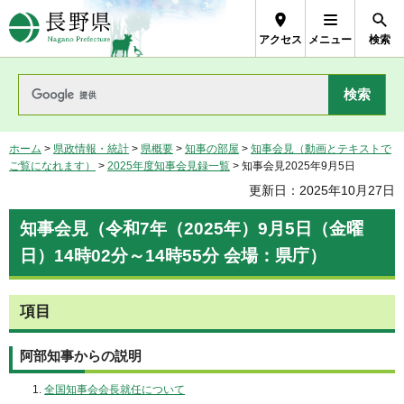
長野県Nagano Prefecture
アクセス
メニュー
検索
ホーム
>
県政情報・統計
>
県概要
>
知事の部屋
>
知事会見（動画とテキストで
ご覧になれます）
>
2025年度知事会見録一覧
> 知事会見2025年9月5日
更新日：2025年10月27日
知事会見（令和7年（2025年）9月5日（金曜
日）14時02分～14時55分 会場：県庁）
項目
阿部知事からの説明
全国知事会会長就任について