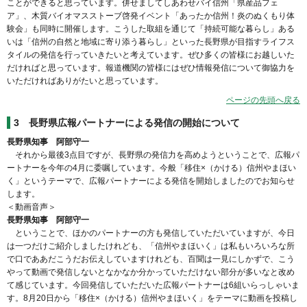
ことができると思っています。併せましてしあわせバイ信州「県産品フェ
ア」、木質バイオマスストーブ啓発イベント「あったか信州！炎のぬくもり体
験会」も同時に開催します。こうした取組を通じて「持続可能な暮らし」ある
いは「信州の自然と地域に寄り添う暮らし」といった長野県が目指すライフス
タイルの発信を行っていきたいと考えています。ぜひ多くの皆様にお越しいた
だければと思っています。報道機関の皆様にはぜひ情報発信について御協力を
いただければありがたいと思っています。
ページの先頭へ戻る
3
長野県広報パートナーによる発信の開始について
長野県知事 阿部守一
それから最後3点目ですが、長野県の発信力を高めようということで、広報パ
ートナーを今年の4月に委嘱しています。今般「移住×（かける）信州やまほい
く」というテーマで、広報パートナーによる発信を開始しましたのでお知らせ
します。
＜動画音声＞
長野県知事 阿部守一
ということで、ほかのパートナーの方も発信していただいていますが、今日
は一つだけご紹介しましたけれども、「信州やまほいく」は私もいろいろな所
で口でああだこうだお伝えしていますけれども、百聞は一見にしかずで、こう
やって動画で発信しないとなかなか分かっていただけない部分が多いなと改め
て感じています。今回発信していただいた広報パートナーは6組いらっしゃいま
す。8月20日から「移住×（かける）信州やまほいく」をテーマに動画を投稿し