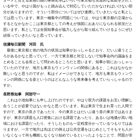
ダードと言える業務の国の事務化等はいろいろ東京都も先進的な取組をされて
いる中で、やはり国がもっと踏み込んで対応していただかなければいけない部
分がありますので、そういう部分についてはぜひ連携していきたいなと私とし
ては思っています。東京一極集中の問題については、やはり東京都の立場から
するとなかなかここは東京都としての考えが強固におありになられる状況だと
思います。私としては全国知事会が協力しながら取り組んでいけるようにぜひ
頑張っていきたいなと思っています。
信濃毎日新聞 河田 氏
最後に東京都と他の地方の状況は知事がおっしゃるとおり、だいぶ違うとこ
ろがあるかなと思っていて、一方で東京都と対立しないで知事会内の議論をま
とめることも会長として問われるところだと思います。知事が前におっしゃっ
ていたのですが、地方も東京もウィンウィンの関係にあると、これはなかなか
難しいなと思うのですが、私はイメージができなくて、地方も東京もウィンウ
ィンの関係になる姿というのはどんなふうな将来像を考えていらっしゃるので
すか。
長野県知事 阿部守一
これは小池知事にも申し上げたのですが、やはり双方の課題をお互い理解し
合うことが必要ではないかなと思っています。私は東京で生まれ育った人間で
すので、東京の良さであったり、今の東京とはだいぶ違う昔の東京ではありま
すが、東京の課題も人口密集における課題であったり、あるいは地価が高い地
域における課題だったり、そうしたものも一定程度分かっているつもりではあ
りますが、一方で地方は先ほどの例えば公共交通をはじめとしてそもそも人が
いなくなって何も機能しなくなり始めているといったようなことで、問題が非