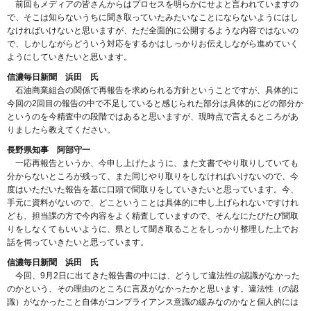
前回もメディアの皆さんからはプロセスを明らかにせよと言われていますの
で、そこは知らないうちに聞き取っていたみたいなことにならないようにはし
なければいけないと思いますが、ただ全面的に公開するような内容ではないの
で、しかしながらどういう対応をするかはしっかりお伝えしながら進めていく
ようにしていきたいと思います。
信濃毎日新聞 浜田 氏
石油商業組合の関係で再報告を求められる方針ということですが、具体的に
今回の2回目の報告の中で不足していると感じられた部分は具体的にどの部分か
というのを今精査中の段階ではあると思いますが、現時点で言えるところがあ
りましたら教えてください。
長野県知事 阿部守一
一応再報告というか、今申し上げたように、また文書でやり取りしていても
分からないところが残って、また同じやり取りをしなければいけないので、今
度はいただいた報告を基に口頭で聞取りをしていきたいと思っています。今、
手元に資料がないので、どこということは具体的に申し上げられないですけれ
ども、担当課の方で今内容をよく精査していますので、そんなにたびたび聞取
りをしなくてもいいように、県として聞き取ることをしっかり整理した上でお
話を伺っていきたいと思っています。
信濃毎日新聞 浜田 氏
今回、9月2日に出てきた報告書の中には、どうして違法性の認識がなかった
のかという、その理由のところに言及がなかったかと思います。違法性（の認
識）がなかったこと自体がコンプライアンス意識の緩みなのかなと個人的には