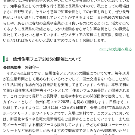
も連携しながら各県知事のお力をいただきながら進めていきたいと思っていま
す。知事会長としての仕事を行う基盤は長野県ですので、私にとっての現場は
まさに長野県です。そういう意味で知事会長としての仕事も通じて、ぜひ長野
県がより良い県として発展していくことができるように、また県民の皆様の暮
らしや、あるいは各地の企業や産業がより良いものになるように、活力が出て
くるように長野県の取組ともしっかり連動させながら知事会長としての職責を
果たしていきたいと思っています。ぜひメディアの皆様にも御支援、御協力を
いただければありがたいと思いますのでよろしくお願いします。
ページの先頭へ戻る
2
信州住宅フェア2025の開催について
長野県知事 阿部守一
それから2点目ですが、信州住宅フェア2025の開催についてです。毎年10月
が住生活月間として定められているわけでして、国土交通省を中心にしながら
住生活に関する総合的な啓発活動を実施してきています。今年は、本県で初め
て第37回住生活月間中央イベントとして「住まいフェスin長野」が開催されま
す。これに併せて長野市と長野県、住宅や木材などの関係団体で連携して、地
方イベントとして「信州住宅フェア2025」を初めて開催します。日程はそこに
記載していますように、10月11日・12日の2日間で、会場は長野市真島総合ス
ポーツアリーナ、ホワイトリングです。入場は無料です。このフェアにおいて
は、耐震化や省エネ住宅の最新情報をご提供することとしていますし、また住
宅メーカー等による相談ブースも設置しています。子どもの体験コーナーやコ
ンサートなど多彩な催しがありますので御家族で楽しみながら御来場いただく