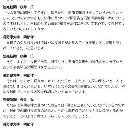
読売新聞 桜井 氏
今の質問に関連してですが、知事が今、追加で聞取りをしていきたいとおっ
しゃったのですけれども、法律に基づいて2回報告を石油商業組合に求めている
のですけれども、同様の形で3回目の報告を法律に基づいて求めていく理解でよ
ろしいものなのでしょうか。
長野県知事 阿部守一
文書でのやり取りだけではやはり限界があるので、直接補足的に聞取り等も
行っていきたいと思います。
読売新聞 桜井 氏
そうしますと、今後担当課、県庁なりに石油商業組合の関係の方に来庁いた
だいて事実関係の聞取りをするという。
長野県知事 阿部守一
それはこちらから伺うか、来ていただくか、まだそこら辺の細かいところは
決めていませんけれども、いずれにしても文書で2回報告いただきましたが、や
はり対面でしっかり内容を確認したいと思っています。
読売新聞 桜井 氏
ちなみに今回法律に基づいた報告では2回とも公表していただいているのです
が、対面での聞取り調査の結果というのは現時点でどんなふうに公開するのか
ですとか、どのように考えていらっしゃるのでしょうか。
長野県知事 阿部守一