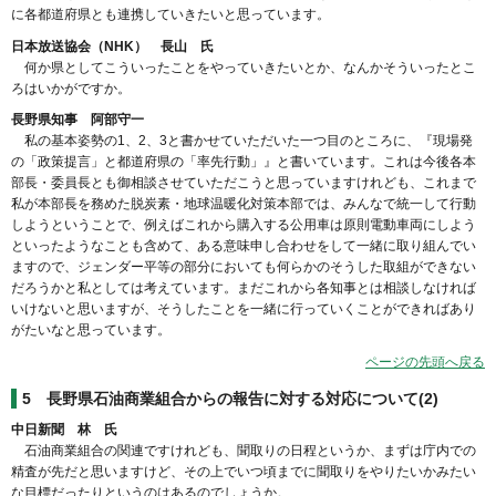
に各都道府県とも連携していきたいと思っています。
日本放送協会（NHK） 長山 氏
何か県としてこういったことをやっていきたいとか、なんかそういったとこ
ろはいかがですか。
長野県知事 阿部守一
私の基本姿勢の1、2、3と書かせていただいた一つ目のところに、『現場発
の「政策提言」と都道府県の「率先行動」』と書いています。これは今後各本
部長・委員長とも御相談させていただこうと思っていますけれども、これまで
私が本部長を務めた脱炭素・地球温暖化対策本部では、みんなで統一して行動
しようということで、例えばこれから購入する公用車は原則電動車両にしよう
といったようなことも含めて、ある意味申し合わせをして一緒に取り組んでい
ますので、ジェンダー平等の部分においても何らかのそうした取組ができない
だろうかと私としては考えています。まだこれから各知事とは相談しなければ
いけないと思いますが、そうしたことを一緒に行っていくことができればあり
がたいなと思っています。
ページの先頭へ戻る
5
長野県石油商業組合からの報告に対する対応について(2)
中日新聞 林 氏
石油商業組合の関連ですけれども、聞取りの日程というか、まずは庁内での
精査が先だと思いますけど、その上でいつ頃までに聞取りをやりたいかみたい
な目標だったりというのはあるのでしょうか。