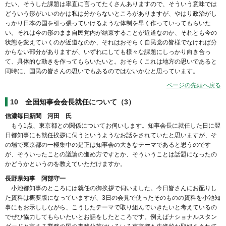
たい、そうした課題は率直に言ってたくさんありますので、そういう意味では
どういう形がいいのかは私は分からないところがありますが、やはり政治がし
っかり日本の国を引っ張っていけるような体制を早く作っていってもらいた
い。それは今の形のまま自民党内が結束することが近道なのか、それとも今の
状態を変えていくのが近道なのか、それはおそらく自民党の皆様でなければ分
からない部分がありますが、いずれにしても様々な課題にしっかり向き合っ
て、具体的な動きを作ってもらいたいと。おそらくこれは地方の思いであると
同時に、国民の皆さんの思いでもあるのではないかなと思っています。
ページの先頭へ戻る
10
全国知事会会長就任について（3）
信濃毎日新聞 河田 氏
もう1点、東京都との関係についてお伺いします。知事会長に就任した日に翌
日都知事にも就任挨拶に伺うというようなお話をされていたと思いますが、そ
の場で東京都の一極集中の是正は知事会の大きなテーマであると思うのです
が、そういったことの議論の進め方ですとか、そういうことは話題になったの
かどうかというのを教えていただけますか。
長野県知事 阿部守一
小池都知事のところには就任の御挨拶で伺いました。今日皆さんにお配りし
た資料は概要版になっていますが、3日の会見で使ったそのものの資料を小池知
事にもお示ししながら、こうしたテーマで取り組んでいきたいと考えているの
でぜひ協力してもらいたいとお話をしたところです。例えばナショナルスタン