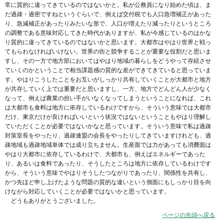
常に質的に違ってきているのではないかと。私が公務員になり始めた頃は、ま
だ過疎・過密ですねというぐらいで、例えば交付税でも人口急増補正があった
り、急減補正があったりみたいな形で、人口が増えたり減ったりというところ
の調整である意味対応してきた時代がありますが、私が今感じているのはかな
り質的に違ってきているのではないかと思います。大都市はやはり世界と戦っ
てもらわなければいけない。世界の街と競争することが重要な役割だと思いま
すし、その一方で地方部においてはやはり地域の暮らしをどうやって存続させ
ていくのかということで相当課題感の質的な差ができてきていると思っていま
す。やはりこうしたことをお互いがしっかり共有していくことが大都市と地方
が共存していく上では重要だと思いますし、一方、地方でどんどん人が少なく
なって、例えば農業の担い手がいなくなってしまうということになれば、これ
は大都市も食料は地方に依存しているわけですから、そういう意味では大都市
だけ、東京だけが良ければいいという状況ではないということもやはり理解し
ていただくことが必要ではないかなと思っています。そういう意味で私は過疎
対策室長をやったり、過疎連盟の会長をやったりしてきていますけれども、過
疎地域も過疎地域単体では成り立ちません。生産面では力があっても消費面は
やはり大都市に依存しているわけで、大都市も、例えばエネルギーであった
り、あるいは食料であったり、そうしたところは地方に依存しているわけです
から、そういう意味でやはりそうしたつながりであったり、関係性を共有し、
かつ先ほど申し上げたような問題の質的な違いという側面にもしっかり目を向
けながら対応していくことが必要ではないかと思っています。
どうもありがとうございました。
ページの先頭へ戻る