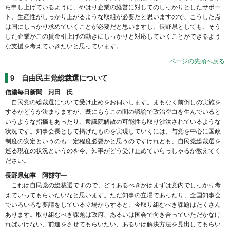
ら申し上げているように、やはり企業の経営に対してのしっかりとしたサポー
ト、生産性がしっかり上がるような取組が必要だと思いますので、こうした点
は国にしっかり求めていくことが必要だと思いますし、長野県としても、そう
した企業がこの賃金引上げの動きにしっかりと対応していくことができるよう
な支援を考えていきたいと思っています。
ページの先頭へ戻る
9
自由民主党総裁選について
信濃毎日新聞 河田 氏
自民党の総裁選について受け止めをお伺いします。まもなく前倒しの実施を
するかどうか決まりますが、既にもうこの間の議論で政治空白を生んでいると
いうような指摘もあったり、衆議院解散の可能性も取り沙汰されているような
状況です。知事会長として掲げたものを実現していくには、与党を中心に国政
制度の安定というのも一定程度必要かと思うのですけれども、自民党総裁選を
巡る現在の状況というのを今、知事がどう受け止めていらっしゃるか教えてく
ださい。
長野県知事 阿部守一
これは自民党の総裁選ですので、どうあるべきかはまずは党内でしっかり考
えていってもらいたいなと思います。ただ知事の立場であったり、全国知事会
でいろいろな要請をしている立場からすると、今取り組むべき課題はたくさん
あります。取り組むべき課題は政府、あるいは国会で向き合っていただかなけ
ればいけない、前進をさせてもらいたい、あるいは解決方法を見出してもらい