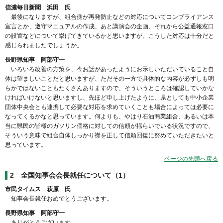
信濃毎日新聞 浜田 氏
最後になりますが、組合側が再発防止などの対応についてコンプライアンス
宣言とか、遵守マニュアルの作成、あと講演会の企画、それから公益通報窓口
の設置などについて挙げてきているかと思いますが、こうした対応は十分だと
感じられましたでしょうか。
長野県知事 阿部守一
いろいろ改善の方策を、今お話があったようにお示しいただいていること自
体は望ましいことだと思いますが、ただその一方で具体的な内容が必ずしも明
らかではないこともたくさんありますので、そういうところは確認していかな
ければいけないと思いますし、先ほど申し上げたように、県としても中小企業
団体中央会とも連携して必要な対応を求めていくことも場合によっては必要に
なってくるかなと思っています。何よりも、やはり石油商業組合、あるいは本
当に県民の皆様のガソリン価格に対しての信頼が揺らいでいる状況ですので、
そういう意味で組合自体しっかり襟を正して信頼回復に努めていただきたいと
思っています。
ページの先頭へ戻る
2
全国知事会会長就任について（1）
市民タイムス 萩原 氏
知事会長就任おめでとうございます。
長野県知事 阿部守一
ありがとうございます。