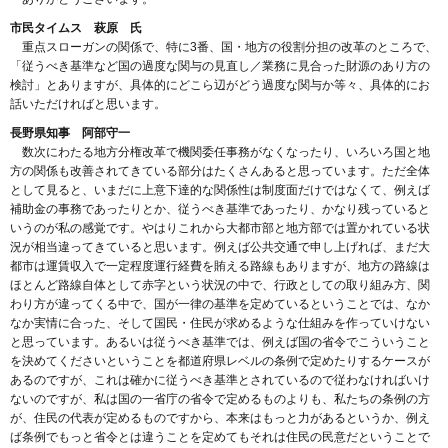
市民タイムス 萩原 氏
重点スローガンの関係で、特に3番、国・地方の役割分担の改革のところで、
「従うべき基準など国の過度な関与の見直し／業務に見合った財源のあり方の
検討」とありますが、具体的にどこら辺がどう過度な関与か等々、具体的にお
話いただければと思います。
長野県知事 阿部守一
数次にわたる地方分権改革で機関委任事務がなくなったり、いろいろ国と地
方の関係も改善されてきている部分はたくさんあると思っています。ただ全体
として見ると、いまだに上意下達的な関係性は制度面だけではなくて、例えば
補助金の事務であったりとか、従うべき基準であったり、かなり残っていると
いうのが私の感覚です。やはりこれから大都市部と地方部では置かれている状
況が相当違ってきていると思います。例えば公共交通で申し上げれば、まだ大
都市は運賃収入で一定程度運行経費を賄える路線もありますが、地方の路線は
ほとんど路線自体として赤字という状況の中で、行政としての取り組み方、関
わり方が違ってくる中で、国が一律の基準を定めているということでは、なか
なか実情に合った、そして国民・住民が求めるような仕組みを作っていけない
と思っています。あるいは従うべき基準では、例えば国の省令でこういうこと
を決めてくださいということを都道府県レベルの条例で定めたりするケースが
あるのですが、これは確かに従うべき基準とされているので従わなければいけ
ないのですが、私は国の一省庁の省令で定めるものよりも、私たちの条例の方
が、住民の代表が定めるものですから、本来はもっと力があるというか、例え
ば条例でもっと省令とは違うことを定めてもそれは住民の民意だということで