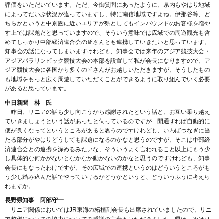
評価をいただいています。ただ、今御質問にあったように、県内もやはり地域
によってだいぶ状況が違っていますし、特に南信地域ですよね。伊那谷等、ど
ちらかというと中京圏に近いエリアが県としてもインバウンドのお客様を増や
す上では課題だと思っていますので、そういう意味では広域での周遊観光も含
めてしっかり中部経済連合会の皆さんとも連携していきたいと思っています。
知事会の話になってしまいますけれども、知事会では来年のアジア競技大会・
アジアパラリンピック競技大会の本部を設置して私が会長になりますので、ア
ジア競技大会に各国から多くの皆さんがお越しいただきますが、そうしたもの
も地域をもっと広く周遊していただくことができるように取り組んでいく必要
があると思っています。
中日新聞 林 氏
昨日、リニアの話も少し向こうから感謝されたという話と、お互い乗り越え
ていきましょうという話があったと伺っているのですが、開通すれば自動的に
便が良くなってというところがあると思うのですけれども、いわばつなぎに当
たる部分がやはりどうしても課題になるのかなと思うのですが、そこは中部経
済連合会との連携を深めるみたいな、そういうよく言われること以上にもう少
し具体的な何かがないとなかなか動かないのかなと思うのですけれども、知事
会長にもなったわけですが、その広域での連携というのはどういうところがも
う少し踏み込んだ話でやっていけるかどうかというと、どういうふうに考えら
れますか。
長野県知事 阿部守一
リニア関係においてはJR東海の柘植副会長も出席されていましたので、リニ
ア整備についての協力についての感謝の言葉もいただきました。県は、やはり