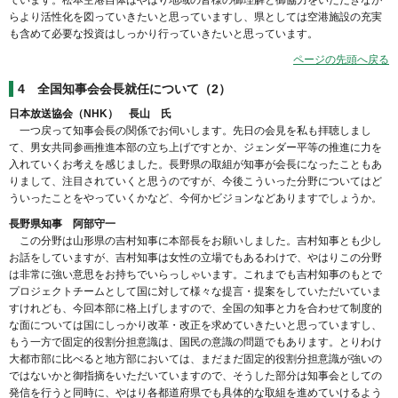
ています。松本空港自体はやはり地域の皆様の御理解と御協力をいただきなが
らより活性化を図っていきたいと思っていますし、県としては空港施設の充実
も含めて必要な投資はしっかり行っていきたいと思っています。
ページの先頭へ戻る
4
全国知事会会長就任について（2）
日本放送協会（NHK） 長山 氏
一つ戻って知事会長の関係でお伺いします。先日の会見を私も拝聴しまし
て、男女共同参画推進本部の立ち上げですとか、ジェンダー平等の推進に力を
入れていくお考えを感じました。長野県の取組が知事が会長になったこともあ
りまして、注目されていくと思うのですが、今後こういった分野についてはど
ういったことをやっていくかなど、今何かビジョンなどありますでしょうか。
長野県知事 阿部守一
この分野は山形県の吉村知事に本部長をお願いしました。吉村知事とも少し
お話をしていますが、吉村知事は女性の立場でもあるわけで、やはりこの分野
は非常に強い意思をお持ちでいらっしゃいます。これまでも吉村知事のもとで
プロジェクトチームとして国に対して様々な提言・提案をしていただいていま
すけれども、今回本部に格上げしますので、全国の知事と力を合わせて制度的
な面については国にしっかり改革・改正を求めていきたいと思っていますし、
もう一方で固定的役割分担意識は、国民の意識の問題でもあります。とりわけ
大都市部に比べると地方部においては、まだまだ固定的役割分担意識が強いの
ではないかと御指摘をいただいていますので、そうした部分は知事会としての
発信を行うと同時に、やはり各都道府県でも具体的な取組を進めていけるよう