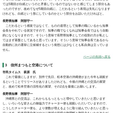
ては5期目が白紙というのと矛盾しているのではないかと感じてしまう部分もあ
ったのですが、改めてなぜ5期目白紙に、こだわるという表現は失礼になります
けれども、白紙という形にしているのかという部分をお話いただければと。
長野県知事 阿部守一
こだわるという感覚ではなくて、ものの道理として知事の職にいるから知事
会長をやれている状況ですので、知事の職でなくなれば知事会長ではもう自動
的になくなりますので、そういう意味で長野県知事としての役割の方が私とし
てはまず基盤としてあると思っています。そういう意味で知事会長であるから
自動的に次の選挙に立候補するという発想には少なくとも私自身は立っていま
せん。
ページの先頭へ戻る
3
信州まつもと空港について
市民タイムス 萩原 氏
これで最後にしますが、別件で先日、松本空港の沖縄便がまた今年も就航す
るということでリリースがありましたけれども、今後の沖縄との交流の展望
と、改めて松本空港の活性化の展望、その2点を最後にお願いします。
長野県知事 阿部守一
沖縄県との交流は、これからももっともっと増やしていきたいと思います
し、いろいろな皆さんの御協力でチャーター便も就航いただいていますので、
こうしたチャーター便も、より便数が増えるように取り組んでいきたいと思っ