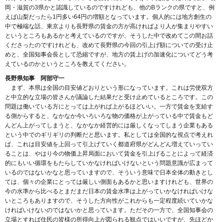
岡・滋賀の3県かと認識しているのですけれども、他のBランクの県ですと、例
えば山梨だったら1円多い64円の増額となっています。個人的には地方創生の
中で極端な話、東京よりも長野県の賃金の方が高ければより人が集まりやすい
というところもあるかと考えているのですが、そうした中で改めてこの間お話
くださったのですけれども、改めて長野県の今回の引上げ額についての受け止
めと、全国知事会長として恐縮ですが、地方の賃上げの加速化についてどう考
えているのかというところを教えてください。
長野県知事 阿部守一
まず、本県は全国の目安値どおりという形になっています。これは労使双方
と中立的な立場の皆さんが議論した結果だと受け止めているところです。この
問題は働いている方にとっては上がれば上がるほどいい。一方で賃金を支給す
る側からすると、なかなか今いろいろな物の価格が上がっている中で賃金もど
んどん上がってしまうと、なかなか経営的には厳しくなってしまう企業もある
という中でのギリギリの判断だと思います。私としては全国的な視点で考えれ
ば、これは目安値を上回って引上げていく都道府県がどんどん増えていってい
ることは、やはり今の物価上昇局面において賃金を引上げることによって経済
的にもいい循環をもたらしていかなければいけないという問題意識が広まって
いるのではないかなと思っていますので、そういう意味で日本全体の動きとし
ては、個々の企業にとっては厳しい側面もあるかと思いますけれども、世界の
今の水準から比べるとまだまだ日本の賃金水準は上がっていかなければいけな
いところもありますので、そうした方向性がこれからも一定程度続いていかな
ければいけないのではないかと思っています。ただその一方で、全国知事会の
立場とすれば住民の皆様の所得向上が図られる観点ではいいですが、先ほどか