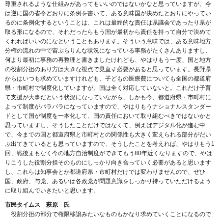
尊重されるような仕組みがあってもいいのではないかなと思っていますが、今
は逆に国の省令どおりに条例を書いて、ある意味国が決めたとおりにやってい
るのに条例化するということは、これは最終的な責任は県議会であったり県が
取る形になるので、それだったらもう国が最初から責任を持って自分で決めて
くれればいいのになということもあります。そういう意味では、ある意味地方
分権の流れの中で宙ぶらりんな状況になっている事務がたくさんありますし、
何より最初に事務の再整理と書きましたけれども、やはりもう一度、国と地方
の役割分担のあり方は大きな視点で見直す必要があると思っています。長野県
からはいつも求めていますけれども、子どもの医療費についても全国の都道府
県・市町村で制度化していますが、国は全く対応していないと。これだけ子育
て支援が大事だという状況になっていながら、しかも今、都道府県・市町村に
よって制度がバラバラになっていますので、やはりもうナショナルスタンダー
ドとして国が制度を一本化して、国の責任において取り組むべきではないかと
思っていますし、そうしたことだけではなくて、例えばデジタル化が進む中
で、今までの国と都道府県と市町村との関係性も大きく変えられる部分がだい
ぶ出てきているとも思っていますので、そうしたことを考えれば、やはりもう1
回、戦後まもなく今の地方自治制度ができてもう80年近くなりますので、やは
りこうした役割分担そのものにしっかり向き合っていく必要があると思います
し、これらは知事会とか都道府県・市町村だけでは変わりませんので、ぜひ
国、政府、与党、あるいは各政党が問題意識をしっかり持っていただけるよう
に取り組んでいきたいと思います。
市民タイムス 萩原 氏
役割分担の部分で権限移譲みたいなものもかなり求めていくことになるので