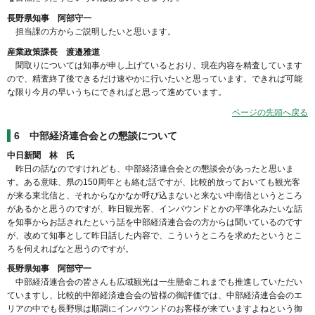
長野県知事 阿部守一
担当課の方からご説明したいと思います。
産業政策課長 渡邉雅道
聞取りについては知事が申し上げているとおり、現在内容を精査しています
ので、精査終了後できるだけ速やかに行いたいと思っています。できれば可能
な限り今月の早いうちにできればと思って進めています。
ページの先頭へ戻る
6
中部経済連合会との懇談について
中日新聞 林 氏
昨日の話なのですけれども、中部経済連合会との懇談会があったと思いま
す。ある意味、県の150周年とも絡む話ですが、比較的放っておいても観光客
が来る東北信と、それからなかなか呼び込まないと来ない中南信というところ
があるかと思うのですが、昨日観光客、インバウンドとかの平準化みたいな話
を知事からお話されたという話を中部経済連合会の方からは聞いているのです
が、改めて知事として昨日話した内容で、こういうところを求めたというとこ
ろを伺えればなと思うのですが。
長野県知事 阿部守一
中部経済連合会の皆さんも広域観光は一生懸命これまでも推進していただい
ていますし、比較的中部経済連合会の皆様の御評価では、中部経済連合会のエ
リアの中でも長野県は順調にインバウンドのお客様が来ていますよねという御