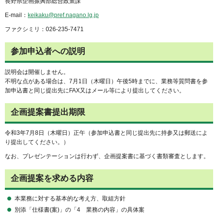
長野県企画振興部総合政策課
E-mail：
keikaku@pref.nagano.lg.jp
ファクシミリ：026-235-7471
参加申込者への説明
説明会は開催しません。
不明な点がある場合は、7月1日（木曜日）午後5時までに、業務等質問書を参
加申込書と同じ提出先にFAX又はメール等により提出してください。
企画提案書提出期限
令和3年7月8日（木曜日）正午（参加申込書と同じ提出先に持参又は郵送によ
り提出してください。）
なお、プレゼンテーションは行わず、企画提案書に基づく書類審査とします。
企画提案を求める内容
本業務に対する基本的な考え方、取組方針
別添「仕様書(案)」の「4 業務の内容」の具体案