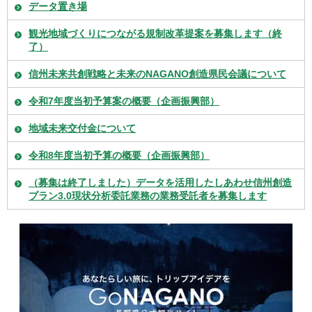
データ置き場
観光地域づくりにつながる規制改革提案を募集します（終
了）
信州未来共創戦略と未来のNAGANO創造県民会議について
令和7年度当初予算案の概要（企画振興部）
地域未来交付金について
令和8年度当初予算の概要（企画振興部）
（募集は終了しました）データを活用したしあわせ信州創造
プラン3.0現状分析委託業務の業務受託者を募集します