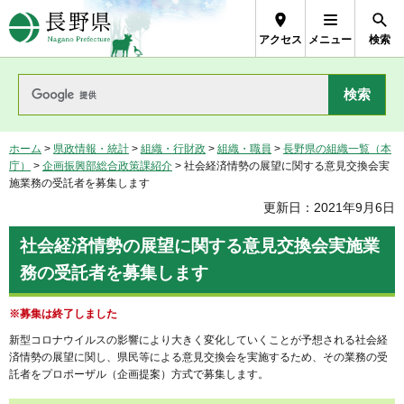
長野県Nagano Prefecture
アクセス
メニュー
検索
ホーム
>
県政情報・統計
>
組織・行財政
>
組織・職員
>
長野県の組織一覧（本
庁）
>
企画振興部総合政策課紹介
> 社会経済情勢の展望に関する意見交換会実
施業務の受託者を募集します
更新日：2021年9月6日
社会経済情勢の展望に関する意見交換会実施業
務の受託者を募集します
※募集は終了しました
新型コロナウイルスの影響により大きく変化していくことが予想される社会経
済情勢の展望に関し、県民等による意見交換会を実施するため、その業務の受
託者をプロポーザル（企画提案）方式で募集します。