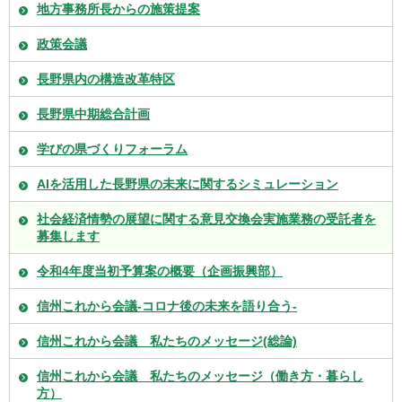
地方事務所長からの施策提案
政策会議
長野県内の構造改革特区
長野県中期総合計画
学びの県づくりフォーラム
AIを活用した長野県の未来に関するシミュレーション
社会経済情勢の展望に関する意見交換会実施業務の受託者を
募集します
令和4年度当初予算案の概要（企画振興部）
信州これから会議-コロナ後の未来を語り合う-
信州これから会議 私たちのメッセージ(総論)
信州これから会議 私たちのメッセージ（働き方・暮らし
方）