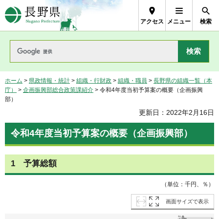
長野県Nagano Prefecture
アクセス
メニュー
検索
ホーム
>
県政情報・統計
>
組織・行財政
>
組織・職員
>
長野県の組織一覧（本
庁）
>
企画振興部総合政策課紹介
> 令和4年度当初予算案の概要（企画振興
部）
更新日：2022年2月16日
令和4年度当初予算案の概要（企画振興部）
1 予算総額
（単位：千円、％）
画面サイズで表示