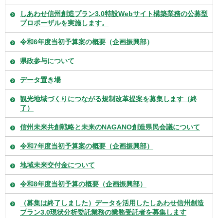
しあわせ信州創造プラン3.0特設Webサイト構築業務の公募型
プロポーザルを実施します。
令和6年度当初予算案の概要（企画振興部）
県政参与について
データ置き場
観光地域づくりにつながる規制改革提案を募集します（終
了）
信州未来共創戦略と未来のNAGANO創造県民会議について
令和7年度当初予算案の概要（企画振興部）
地域未来交付金について
令和8年度当初予算の概要（企画振興部）
（募集は終了しました）データを活用したしあわせ信州創造
プラン3.0現状分析委託業務の業務受託者を募集します