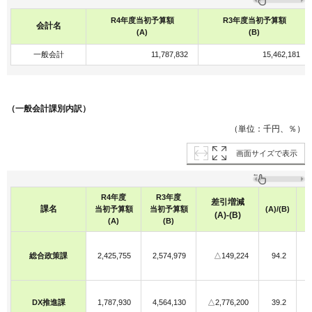
R4年度当初予算額
R3年度当初予算額
会計名
(A)
(B)
一般会計
11,787,832
15,462,181
（一般会計課別内訳）
（単位：千円、％）
画面サイズで表示
R4年度
R3年度
差引増減
課名
当初予算額
当初予算額
(A)/(B)
(A)-(B)
(A)
(B)
F
総合政策課
2,425,755
2,574,979
△149,224
94.2
F
F
DX推進課
1,787,930
4,564,130
△2,776,200
39.2