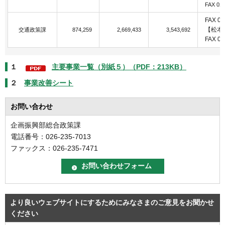
FAX 026
FAX 02
【松本
交通政策課
874,259
2,669,433
3,543,692
FAX 02
１
主要事業一覧（別紙５）（PDF：213KB）
２
事業改善シート
お問い合わせ
企画振興部総合政策課
電話番号：026-235-7013
ファックス：026-235-7471
より良いウェブサイトにするためにみなさまのご意見をお聞かせ
ください