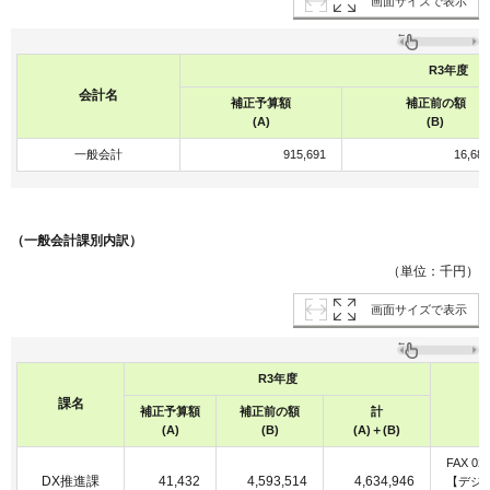
画面サイズで表示
R3年度
会計名
補正予算額
補正前の額
(A)
(B)
一般会計
915,691
16,681
（一般会計課別内訳）
（単位：千円）
画面サイズで表示
R3年度
課名
補正予算額
補正前の額
計
(A)
(B)
(A)＋(B)
FAX 026
DX推進課
41,432
4,593,514
4,634,946
【デジ