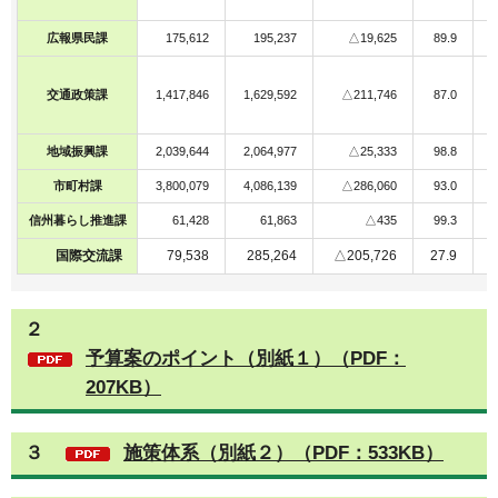
F
F
広報県民課
175,612
195,237
△19,625
89.9
F
交通政策課
1,417,846
1,629,592
△211,746
87.0
F
F
地域振興課
2,039,644
2,064,977
△25,333
98.8
市町村課
3,800,079
4,086,139
△286,060
93.0
F
F
信州暮らし推進課
61,428
61,863
△435
99.3
国際交流課
79,538
285,264
△205,726
27.9
F
２
予算案のポイント（別紙１）（PDF：
207KB）
３
施策体系（別紙２）（PDF：533KB）