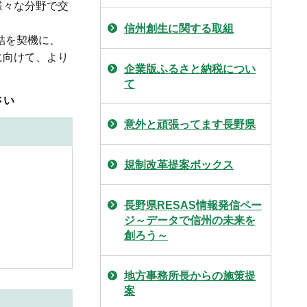
様々な分野で交
信州創生に関する取組
結を契機に、
に向けて、より
企業版ふるさと納税につい
て
さい
意外と頑張ってます長野県
規制改革提案ボックス
長野県RESAS情報発信ペー
ジ～データで信州の未来を
創ろう～
地方事務所長からの施策提
案