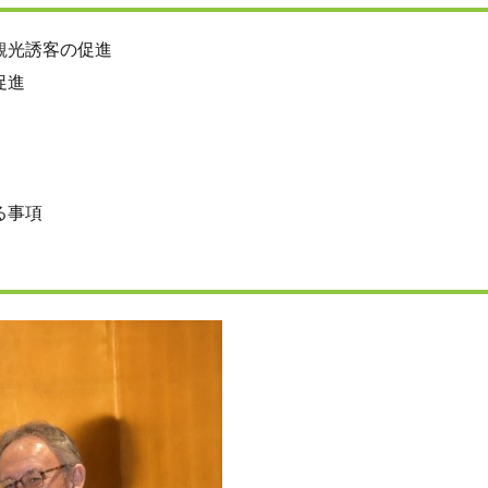
観光誘客の促進
促進
る事項