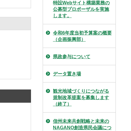
特設Webサイト構築業務の
公募型プロポーザルを実施
します。
令和6年度当初予算案の概要
（企画振興部）
県政参与について
データ置き場
観光地域づくりにつながる
規制改革提案を募集します
（終了）
信州未来共創戦略と未来の
NAGANO創造県民会議につ