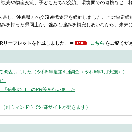
観光や物産交流、子どもたちの交流、環境面での連携など、
来県し、沖縄県との交流連携協定を締結しました。この協定締
強みを持った県同士が、強みと強みを補完しあいながら、未来
Rリーフレットを作成しました。⇒
こちら
をご覧くだ
調査しました（令和5年度第4回調査（令和6年1月実施））
携）
し、「信州の山」のPR等を行いました
。（別ウィンドウで外部サイトが開きます）