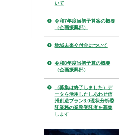
いて
令和7年度当初予算案の概要
（企画振興部）
地域未来交付金について
令和8年度当初予算の概要
（企画振興部）
（募集は終了しました）デ
ータを活用したしあわせ信
州創造プラン3.0現状分析委
託業務の業務受託者を募集
します