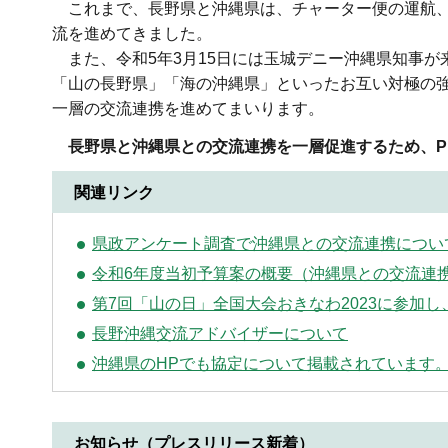
これまで、長野県と沖縄県は、チャーター便の運航、
流を進めてきました。
また、令和5年3月15日には玉城デニー沖縄県知事が
「山の長野県」「海の沖縄県」といったお互い対極の
一層の交流連携を進めてまいります。
長野県と沖縄県との交流連携を一層促進するため、P
関連リンク
県政アンケート調査で沖縄県との交流連携について
令和6年度当初予算案の概要（沖縄県との交流連
第7回「山の日」全国大会おきなわ2023に参加
長野沖縄交流アドバイザーについて
沖縄県のHPでも協定について掲載されています
お知らせ（プレスリリース新着）