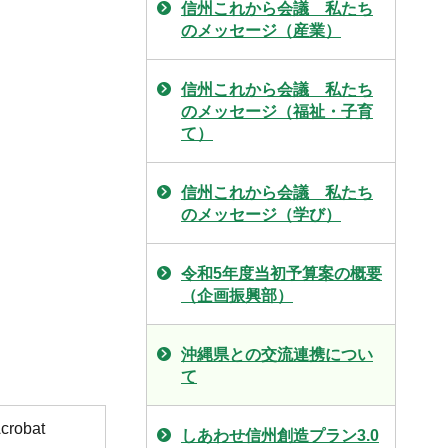
信州これから会議 私たち
のメッセージ（産業）
信州これから会議 私たち
のメッセージ（福祉・子育
て）
信州これから会議 私たち
のメッセージ（学び）
令和5年度当初予算案の概要
（企画振興部）
沖縄県との交流連携につい
て
obat
しあわせ信州創造プラン3.0