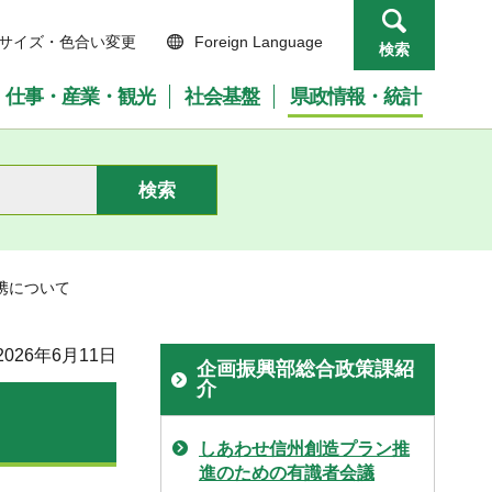
サイズ・色合い変更
Foreign Language
検索
仕事・産業・観光
社会基盤
県政情報・統計
携について
026年6月11日
企画振興部総合政策課紹
介
しあわせ信州創造プラン推
進のための有識者会議