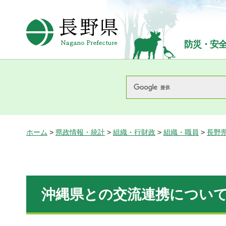
長野県Nagano Prefecture
防災・安
ホーム
>
県政情報・統計
>
組織・行財政
>
組織・職員
>
長野
沖縄県との交流連携につい