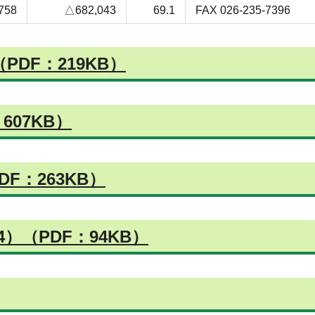
,758
△682,043
69.1
FAX 026-235-7396
DF：219KB）
607KB）
F：263KB）
（PDF：94KB）