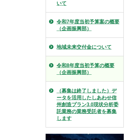
いて
令和7年度当初予算案の概要
（企画振興部）
地域未来交付金について
令和8年度当初予算の概要
（企画振興部）
（募集は終了しました）デ
ータを活用したしあわせ信
州創造プラン3.0現状分析委
託業務の業務受託者を募集
します