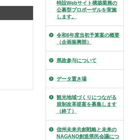
特設Webサイト構築業務の
公募型プロポーザルを実施
します。
令和6年度当初予算案の概要
（企画振興部）
県政参与について
データ置き場
観光地域づくりにつながる
規制改革提案を募集します
（終了）
信州未来共創戦略と未来の
NAGANO創造県民会議につ