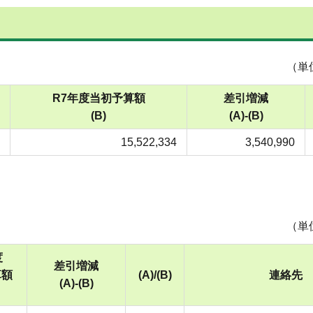
（単
R7年度当初予算額
差引増減
(B)
(A)-(B)
15,522,334
3,540,990
（単
度
差引増減
算額
(A)/(B)
連絡先
(A)-(B)