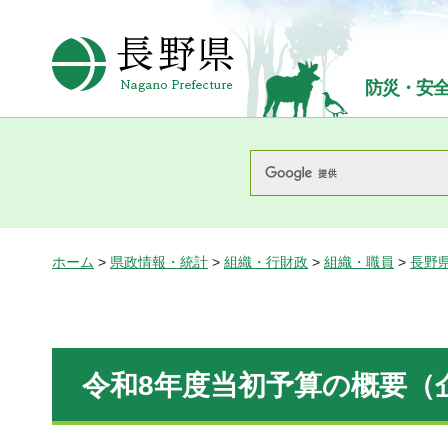
長野県Nagano Prefecture
防災・安
ホーム
>
県政情報・統計
>
組織・行財政
>
組織・職員
>
長野
令和8年度当初予算の概要（