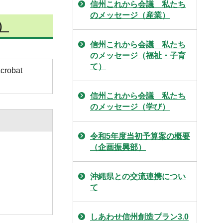
信州これから会議 私たち
のメッセージ（産業）
）
信州これから会議 私たち
のメッセージ（福祉・子育
て）
obat
信州これから会議 私たち
のメッセージ（学び）
令和5年度当初予算案の概要
（企画振興部）
沖縄県との交流連携につい
て
しあわせ信州創造プラン3.0