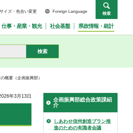
サイズ・色合い変更
Foreign Language
検索
仕事・産業・観光
社会基盤
県政情報・統計
算の概要（企画振興部）
026年3月13日
企画振興部総合政策課紹
介
しあわせ信州創造プラン推
進のための有識者会議