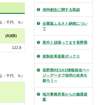
信州創生に関する取組
位：千円、％）
企業版ふるさと納税につい
て
(A)/(B)
意外と頑張ってます長野県
122.8
規制改革提案ボックス
長野県RESAS情報発信ペー
ジ～データで信州の未来を
位：千円、％）
創ろう～
地方事務所長からの施策提
案