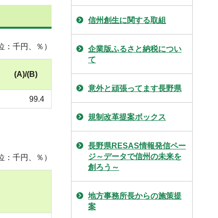
信州創生に関する取組
位：千円、％）
企業版ふるさと納税につい
て
(A)/(B)
意外と頑張ってます長野県
99.4
規制改革提案ボックス
長野県RESAS情報発信ペー
ジ～データで信州の未来を
位：千円、％）
創ろう～
地方事務所長からの施策提
案