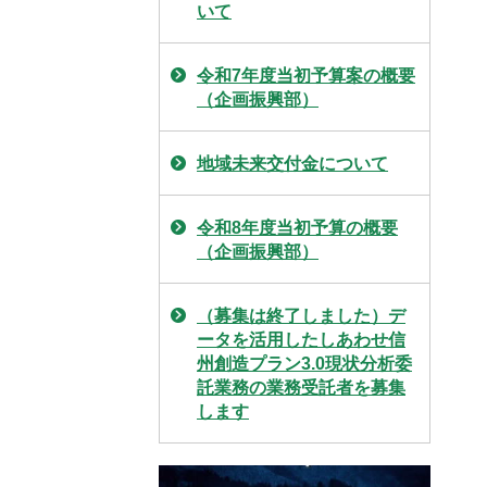
いて
令和7年度当初予算案の概要
（企画振興部）
地域未来交付金について
令和8年度当初予算の概要
（企画振興部）
（募集は終了しました）デ
ータを活用したしあわせ信
州創造プラン3.0現状分析委
託業務の業務受託者を募集
します