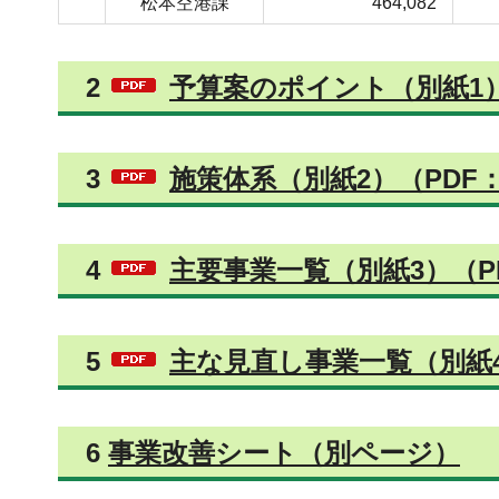
松本空港課
464,082
2
予算案のポイント（別紙1）（
3
施策体系（別紙2）（PDF：
4
主要事業一覧（別紙3）（PD
5
主な見直し事業一覧（別紙4）
6
事業改善シート（別ページ）