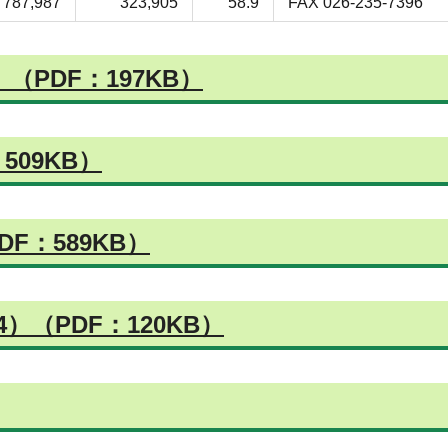
787,987
323,905
58.9
FAX 026-235-7396
PDF：197KB）
509KB）
F：589KB）
（PDF：120KB）