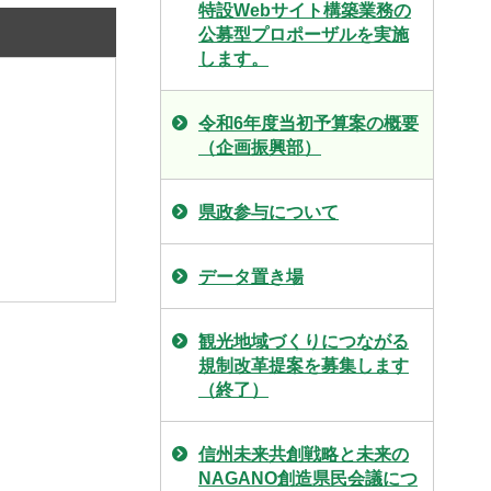
特設Webサイト構築業務の
公募型プロポーザルを実施
します。
令和6年度当初予算案の概要
（企画振興部）
県政参与について
データ置き場
観光地域づくりにつながる
規制改革提案を募集します
（終了）
信州未来共創戦略と未来の
NAGANO創造県民会議につ