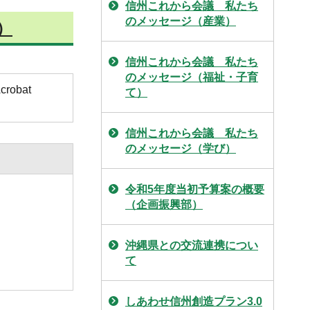
信州これから会議 私たち
のメッセージ（産業）
）
信州これから会議 私たち
のメッセージ（福祉・子育
obat
て）
信州これから会議 私たち
のメッセージ（学び）
令和5年度当初予算案の概要
（企画振興部）
沖縄県との交流連携につい
て
しあわせ信州創造プラン3.0