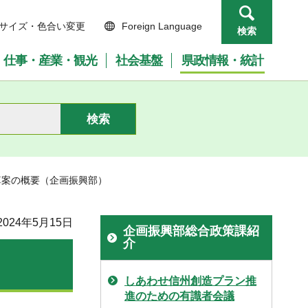
サイズ・色合い変更
Foreign Language
検索
仕事・産業・観光
社会基盤
県政情報・統計
算案の概要（企画振興部）
024年5月15日
企画振興部総合政策課紹
介
しあわせ信州創造プラン推
進のための有識者会議