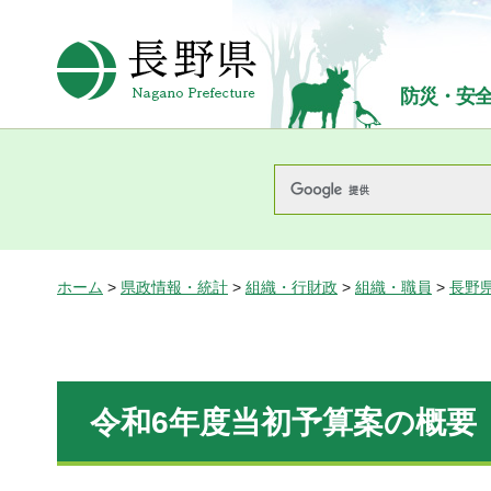
長野県Nagano Prefecture
防災・安
ホーム
>
県政情報・統計
>
組織・行財政
>
組織・職員
>
長野
令和6年度当初予算案の概要