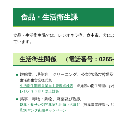
食品・生活衛生課
食品・生活衛生課では、レジオネラ症、食中毒、犬に
ています。
生活衛生関係
（
電話番号：0265-
旅館業、理美容、クリーニング、公衆浴場の営業及
生活衛生営業様式集
生活衛生関係営業自主管理点検表
※
施設の衛生管理にお
レジオネラ症と防止対策
薬事、毒物・劇物、麻薬及び温泉
麻薬・覚せい剤等薬物乱用防止の取組
（県薬事管理課へリ
6
.26ヤング街頭キャンペーン