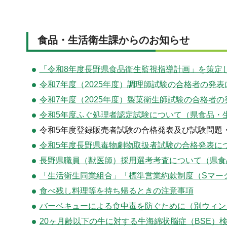
食品・生活衛生課からのお知らせ
「令和8年度長野県食品衛生監視指導計画」を策定
令和7年度（2025年度）調理師試験の合格者の発
令和7年度（2025年度）製菓衛生師試験の合格者
令和5年度ふぐ処理者認定試験について（県食品・
令和5年度登録販売者試験の合格発表及び試験問題
令和5年度長野県毒物劇物取扱者試験の合格発表に
長野県職員（獣医師）採用選考考査について（県食
「生活衛生同業組合」「標準営業約款制度（Sマー
食べ残し料理等を持ち帰るときの注意事項
バーベキューによる食中毒を防ぐために（別ウィン
20ヶ月齢以下の牛に対する牛海綿状脳症（BSE）