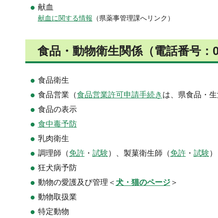
献血
献血に関する情報
（県薬事管理課へリンク）
食品・動物衛生関係（電話番号：0265
食品衛生
食品営業（
食品営業許可申請手続き
は、県食品・生
食品の表示
食中毒予防
乳肉衛生
調理師（
免許
・
試験
）、製菓衛生師（
免許
・
試験
）
狂犬病予防
動物の愛護及び管理＜
犬・猫のページ
＞
動物取扱業
特定動物