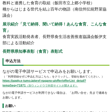
教科と連携した食育の取組（飯田市立上郷小学校）
種からはじまる世代を結ぶ百年の物語（南信州伝統野菜協
議会）
展示紹介「見て納得、聞いて納得！あんな食育、こんな食
育」
食育実践活動発表者、長野県食生活改善推進協議会飯伊支
部による活動紹介
長野県県知事表彰（食育）表彰式
申込方法
ながの電子申請サービスで申込みをお願いします。
（「利用登録せずに申込む方はこちら」をクリックし、登録を進めてください。）
https://apply.e-tumo.jp/pref-nagano-u/offer/offerList_detail?
tempSeq=71871
（別ウィンドウで外部サイトが開きます）
ながの電子申請サービスが利用できない場合は、「お問い合せ」先まで連絡を
お願いします。
お願い