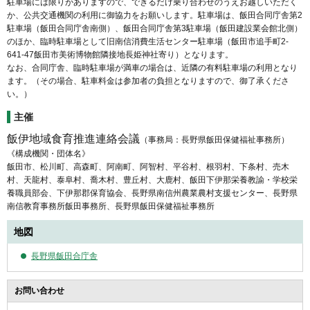
駐車場には限りがありますので、できるだけ乗り合わせのうえお越しいただく
か、公共交通機関の利用に御協力をお願いします。駐車場は、飯田合同庁舎第2
駐車場（飯田合同庁舎南側）、飯田合同庁舎第3駐車場（飯田建設業会館北側）
のほか、臨時駐車場として旧南信消費生活センター駐車場（飯田市追手町2-
641-47飯田市美術博物館隣接地長姫神社寄り）となります。
なお、合同庁舎、臨時駐車場が満車の場合は、近隣の有料駐車場の利用となり
ます。（その場合、駐車料金は参加者の負担となりますので、御了承くださ
い。）
主催
飯伊地域食育推進連絡会議
（事務局：長野県飯田保健福祉事務所）
《構成機関・団体名》
飯田市、松川町、高森町、阿南町、阿智村、平谷村、根羽村、下条村、売木
村、天龍村、泰阜村、喬木村、豊丘村、大鹿村、飯田下伊那栄養教諭・学校栄
養職員部会、下伊那郡保育協会、長野県南信州農業農村支援センター、長野県
南信教育事務所飯田事務所、長野県飯田保健福祉事務所
地図
長野県飯田合庁舎
お問い合わせ