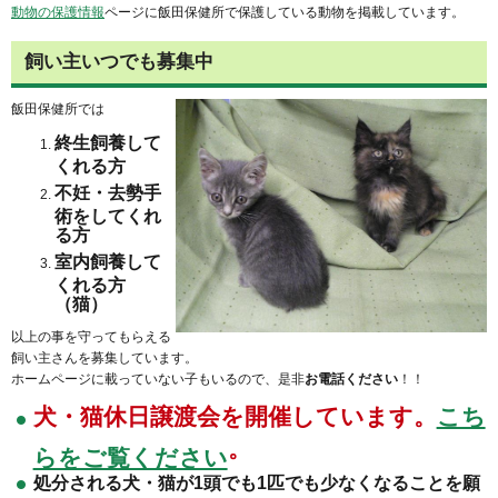
動物の保護情報
ページに飯田保健所で保護している動物を掲載しています。
飼い主いつでも募集中
飯田保健所では
終生飼養して
くれる方
不妊・去勢手
術をしてくれ
る方
室内飼養して
くれる方
（猫）
以上の事を守ってもらえる
飼い主さんを募集しています。
ホームページに載っていない子もいるので、是非
お電話ください
！！
犬・猫休日譲渡会を開催しています。
こち
。
らをご覧ください
処分される犬・猫が1頭でも1匹でも少なくなることを願