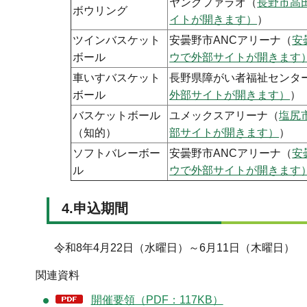
ヤングファラオ（
長野市高
ボウリング
イトが開きます）
）
ツインバスケット
安曇野市ANCアリーナ（
安
ボール
ウで外部サイトが開きます
車いすバスケット
長野県障がい者福祉センタ
ボール
外部サイトが開きます）
）
バスケットボール
ユメックスアリーナ（
塩尻
（知的）
部サイトが開きます）
）
ソフトバレーボー
安曇野市ANCアリーナ（
安
ル
ウで外部サイトが開きます
4.申込期間
令和8年4月22日（水曜日）～6月11日（木曜日）
関連資料
開催要領（PDF：117KB）