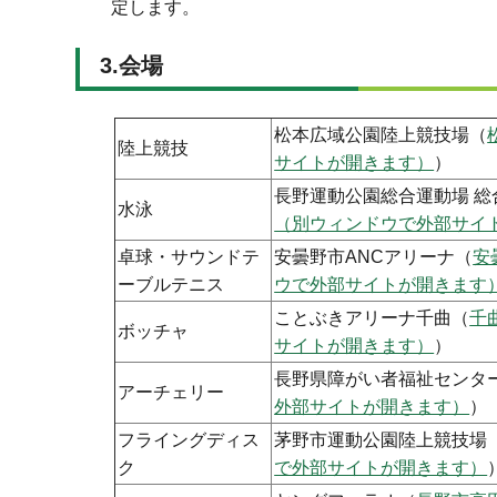
定します。
3.会場
松本広域公園陸上競技場（
陸上競技
サイトが開きます）
）
長野運動公園総合運動場 総
水泳
（別ウィンドウで外部サイ
卓球・サウンドテ
安曇野市ANCアリーナ（
安
ーブルテニス
ウで外部サイトが開きます
ことぶきアリーナ千曲（
千
ボッチャ
サイトが開きます）
）
長野県障がい者福祉センタ
アーチェリー
外部サイトが開きます）
）
フライングディス
茅野市運動公園陸上競技場
ク
で外部サイトが開きます）