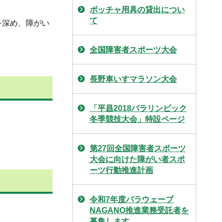
ボッチャ用具の貸出につい
て
を深め、障がい
全国障害者スポーツ大会
長野車いすマラソン大会
「平昌2018パラリンピック
冬季競技大会」特設ページ
第27回全国障害者スポーツ
大会に向けた障がい者スポ
ーツ行動推進計画
令和7年度パラウェーブ
NAGANO推進業務受託者を
募集します