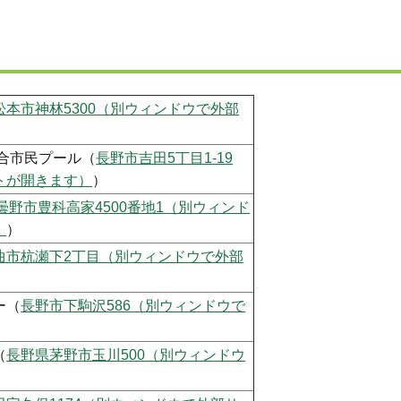
松本市神林5300（別ウィンドウで外部
合市民プール（
長野市吉田5丁目1-19
トが開きます）
）
曇野市豊科高家4500番地1（別ウィンド
）
）
曲市杭瀬下2丁目（別ウィンドウで外部
ー（
長野市下駒沢586（別ウィンドウで
（
長野県茅野市玉川500（別ウィンドウ
）