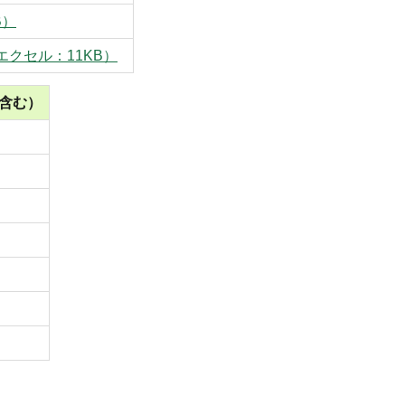
B）
クセル：11KB）
含む）