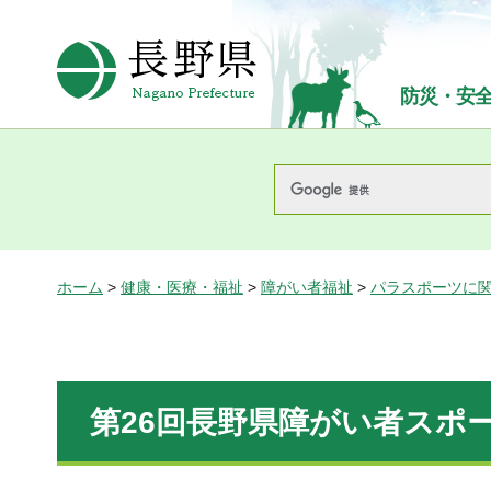
長野県Nagano Prefecture
防災・安
ホーム
>
健康・医療・福祉
>
障がい者福祉
>
パラスポーツに
第26回長野県障がい者スポ