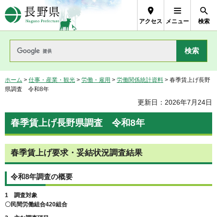
長野県Nagano Prefecture
アクセス
メニュー
検索
ホーム
>
仕事・産業・観光
>
労働・雇用
>
労働関係統計資料
> 春季賃上げ長野
県調査 令和8年
更新日：2026年7月24日
春季賃上げ長野県調査 令和8年
春季賃上げ要求・妥結状況調査結果
令和8年調査の概要
1 調査対象
〇民間労働組合420組合