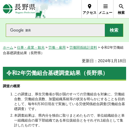
長野県Nagano Prefecture
アクセス
メニュー
検索
ホーム
>
仕事・産業・観光
>
労働・雇用
>
労働関係統計資料
> 令和2年労働組
合基礎調査結果（長野県）
更新日：2024年1月18日
令和2年労働組合基礎調査結果（長野県）
調査の概要
この調査は、厚生労働省が我が国のすべての労働組合を対象に、労働組
合数、労働組合員数、加盟組織系統等の状況を明らかにすることを目的
として、毎年6月30日現在で実施している労使関係総合調査(労働組合基
礎調査）です。
本調査結果は、県内分を独自に取りまとめたもので、単位組織組合と単
一組織組合の最下部組織である単位扱組合とをそれぞれ1組合として集
計したものです。