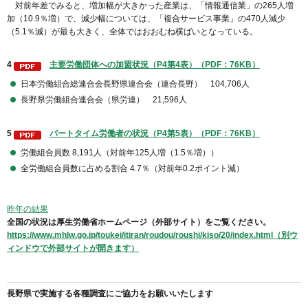
対前年差でみると、増加幅が大きかった産業は、「情報通信業」の265人増
加（10.9％増）で、減少幅については、「複合サービス事業」の470人減少
（5.1％減）が最も大きく、全体ではおおむね横ばいとなっている。
4
主要労働団体への加盟状況（P4第4表）（PDF：76KB）
日本労働組合総連合会長野県連合会（連合長野） 104,706人
長野県労働組合連合会（県労連） 21,596人
5
パートタイム労働者の状況（P4第5表）（PDF：76KB）
労働組合員数 8,191人（対前年125人増（1.5％増））
全労働組合員数に占める割合 4.7％（対前年0.2ポイント減）
昨年の結果
全国の状況は厚生労働省ホームページ（外部サイト）をご覧ください。
https://www.mhlw.go.jp/toukei/itiran/roudou/roushi/kiso/20/index.html（別ウ
ィンドウで外部サイトが開きます）
長野県で実施する各種調査にご協力をお願いいたします