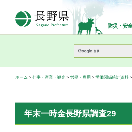
長野県Nagano Prefecture
防災・安
ホーム
>
仕事・産業・観光
>
労働・雇用
>
労働関係統計資料
年末一時金長野県調査29