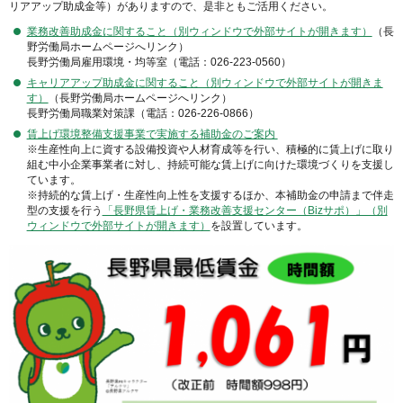
リアアップ助成金等）がありますので、是非ともご活用ください。
業務改善助成金に関すること（別ウィンドウで外部サイトが開きます）
（長
野労働局ホームページへリンク）
長野労働局雇用環境・均等室（電話：026-223-0560）
キャリアアップ助成金に関すること（別ウィンドウで外部サイトが開きま
す）
（長野労働局ホームページへリンク）
長野労働局職業対策課（電話：026-226-0866）
賃上げ環境整備支援事業で実施する補助金のご案内
※生産性向上に資する設備投資や人材育成等を行い、積極的に賃上げに取り
組む中小企業事業者に対し、持続可能な賃上げに向けた環境づくりを支援し
ています。
※持続的な賃上げ・生産性向上性を支援するほか、本補助金の申請まで伴走
型の支援を行う
「長野県賃上げ・業務改善支援センター（Bizサポ）」（別
ウィンドウで外部サイトが開きます）
を設置しています。