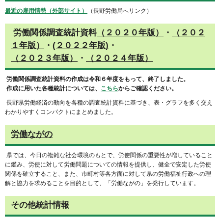
最近の雇用情勢（外部サイト）
（長野労働局へリンク）
労働関係調査統計資料
（２０２０年版）
・
（２０２
１年版）
・
(２０２２年版)
・
（２０２３年版）
・
（２０２４年版）
労働関係調査統計資料の作成は令和６年度をもって、終了しました。
作成に用いた各種統計については、
こちら
からご確認ください。
長野県労働経済の動向を各種の調査統計資料に基づき、表・グラフを多く交え
わかりやすくコンパクトにまとめました。
労働ながの
県では、今日の複雑な社会環境のもとで、労使関係の重要性が増していること
に鑑み、労使に対して労働問題についての情報を提供し、健全で安定した労使
関係を確立すること、また、市町村等各方面に対して県の労働福祉行政への理
解と協力を求めることを目的として、「労働ながの」を発行しています。
その他統計情報