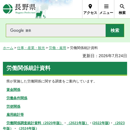
長野県Nagano Prefecture
アクセス
メニュー
検索
ホーム
>
仕事・産業・観光
>
労働・雇用
> 労働関係統計資料
更新日：2026年7月24日
労働関係統計資料
県が実施した労働関係に関する調査をご案内しています。
賃金関係
労働条件関係
労使関係
雇用統計等
労働関係調査統計資料（2020年版）
・
（2021年版）
・
(2022年版)
・
（2023
年版）
・
（2024年版）