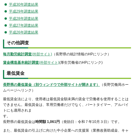
平成30年調査結果
平成29年調査結果
平成28年調査結果
平成27年調査結果
平成26年調査結果
その他調査
毎月勤労統計調査
(外部サイト)
（長野県の統計情報のHPにリンク）
賃金構造基本統計調査
(外部サイト)
(厚生労働省のHPにリンク)
最低賃金
長野県の最低賃金（別ウィンドウで外部サイトが開きます）
（長野労働局ホー
ムページへリンク）
最低賃金法により、使用者は最低賃金額未満の賃金で労働者を使用することは
できません。最低賃金は、常用労働者だけでなく、パートタイマー、アルバイ
トにも適用されま
す。
長野県の最低賃金は
時間額 1,061円
（発効日：令和７年10月３日）です。
また、最低賃金の引上げに向けた中小企業への支援策（業務改善助成金、キャ