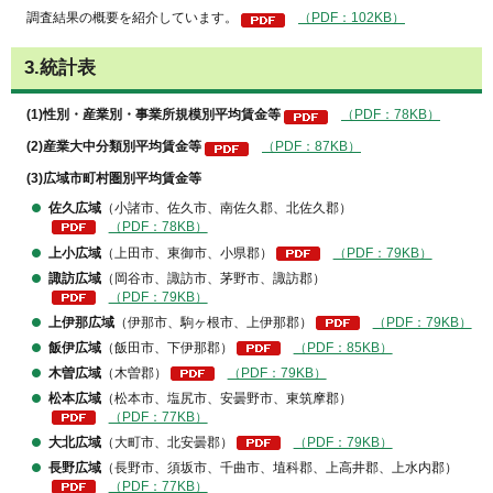
調査結果の概要を紹介しています。
（PDF：102KB）
3.統計表
(1)性別・産業別・事業所規模別平均賃金等
（PDF：78KB）
(2)産業大中分類別平均賃金等
（PDF：87KB）
(3)広域市町村圏別平均賃金等
佐久広域
（小諸市、佐久市、南佐久郡、北佐久郡）
（PDF：78KB）
上小広域
（上田市、東御市、小県郡）
（PDF：79KB）
諏訪広域
（岡谷市、諏訪市、茅野市、諏訪郡）
（PDF：79KB）
上伊那広域
（伊那市、駒ヶ根市、上伊那郡）
（PDF：79KB）
飯伊広域
（飯田市、下伊那郡）
（PDF：85KB）
木曽広域
（木曽郡）
（PDF：79KB）
松本広域
（松本市、塩尻市、安曇野市、東筑摩郡）
（PDF：77KB）
大北広域
（大町市、北安曇郡）
（PDF：79KB）
長野広域
（長野市、須坂市、千曲市、埴科郡、上高井郡、上水内郡）
（PDF：77KB）