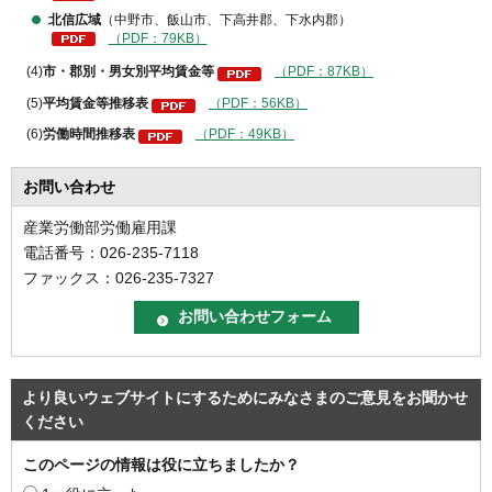
北信広域
（中野市、飯山市、下高井郡、下水内郡）
（PDF：79KB）
(4)
市・郡別・男女別平均賃金等
（PDF：87KB）
(5)
平均賃金等推移表
（PDF：56KB）
(6)
労働時間推移表
（PDF：49KB）
お問い合わせ
産業労働部労働雇用課
電話番号：026-235-7118
ファックス：026-235-7327
より良いウェブサイトにするためにみなさまのご意見をお聞かせ
ください
このページの情報は役に立ちましたか？