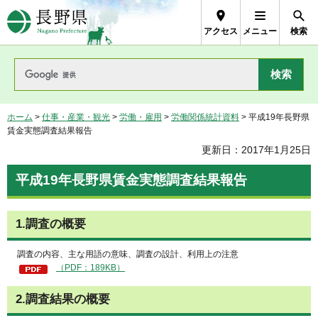
長野県Nagano Prefecture
アクセス
メニュー
検索
ホーム
>
仕事・産業・観光
>
労働・雇用
>
労働関係統計資料
> 平成19年長野県
賃金実態調査結果報告
更新日：2017年1月25日
平成19年長野県賃金実態調査結果報告
1.調査の概要
調査の内容、主な用語の意味、調査の設計、利用上の注意
（PDF：189KB）
2.調査結果の概要