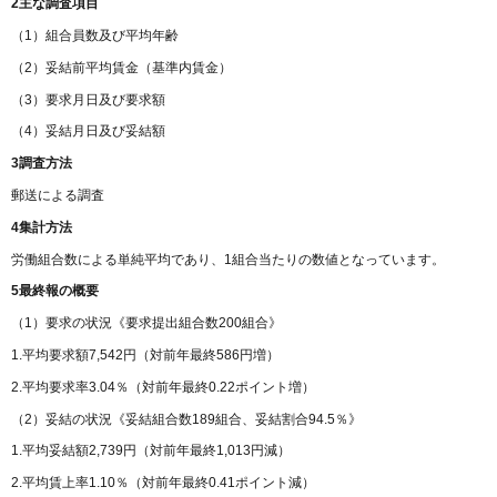
2主な調査項目
（1）組合員数及び平均年齢
（2）妥結前平均賃金（基準内賃金）
（3）要求月日及び要求額
（4）妥結月日及び妥結額
3調査方法
郵送による調査
4集計方法
労働組合数による単純平均であり、1組合当たりの数値となっています。
5最終報の概要
（1）要求の状況《要求提出組合数200組合》
1.平均要求額7,542円（対前年最終586円増）
2.平均要求率3.04％（対前年最終0.22ポイント増）
（2）妥結の状況《妥結組合数189組合、妥結割合94.5％》
1.平均妥結額2,739円（対前年最終1,013円減）
2.平均賃上率1.10％（対前年最終0.41ポイント減）