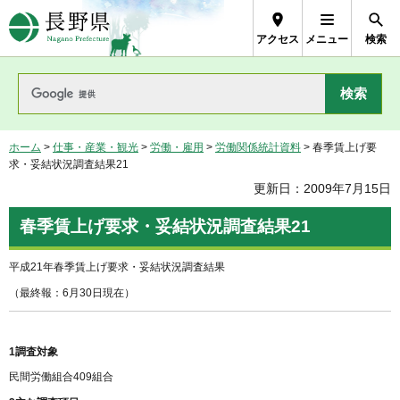
長野県Nagano Prefecture
アクセス
メニュー
検索
ホーム
>
仕事・産業・観光
>
労働・雇用
>
労働関係統計資料
> 春季賃上げ要
求・妥結状況調査結果21
更新日：2009年7月15日
春季賃上げ要求・妥結状況調査結果21
平成21年春季賃上げ要求・妥結状況調査結果
（最終報：6月30日現在）
1調査対象
民間労働組合409組合