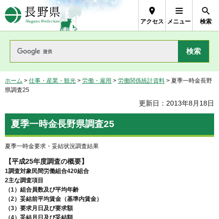
長野県Nagano Prefecture
アクセス
メニュー
検索
ホーム
>
仕事・産業・観光
>
労働・雇用
>
労働関係統計資料
> 夏季一時金長野
県調査25
更新日：2013年8月18日
夏季一時金長野県調査25
夏季一時金要求・妥結状況調査結果
【平成25年度調査の概要】
1調査対象民間労働組合420組合
2主な調査項目
（1）組合員数及び平均年齢
（2）妥結前平均賃金（基準内賃金）
（3）要求月日及び要求額
（4）妥結月日及び妥結額