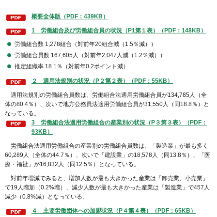
概要全体版（PDF：439KB）
1 労働組合及び労働組合員の状況（P1第１表）（PDF：148KB）
労働組合数 1,278組合（対前年20組合減（1.5％減））
労働組合員数 167,605人（対前年2,047人減（1.2％減））
推定組織率 18.1％（対前年0.2ポイント減）
２ 適用法規別の状況（P２第２表）（PDF：55KB）
適用法規別の労働組合員数は、労働組合法適用労働組合員が134,785人（全
体の80.4％）、次いで地方公務員法適用労働組合員が31,550人（同18.8％）と
なっている。
3 労働組合法適用労働組合の産業別の状況（P３第３表）（PDF：
93KB）
労働組合法適用労働組合の産業別の労働組合員数は、「製造業」が最も多く
60,289人（全体の44.7％）、次いで「建設業」の18,578人（同13.8％）、「医
療・福祉」が16,832人（同12.5％）となっている。
対前年増減でみると、増加人数が最も大きかった産業は「卸売業、小売業」
で19人増加（0.2%増）、減少人数が最も大きかった産業は「製造業」で457人
減少（0.8%減）となっている。
４ 主要労働団体への加盟状況（P４第４表）（PDF：65KB）