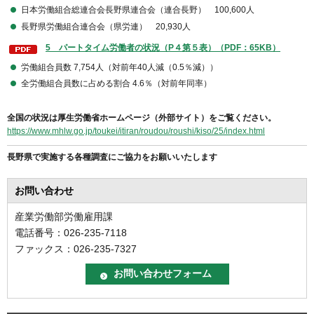
日本労働組合総連合会長野県連合会（連合長野） 100,600人
長野県労働組合連合会（県労連） 20,930人
5 パートタイム労働者の状況（P４第５表）（PDF：65KB）
労働組合員数 7,754人（対前年40人減（0.5％減））
全労働組合員数に占める割合 4.6％（対前年同率）
全国の状況は厚生労働省ホームページ（外部サイト）をご覧ください。
https://www.mhlw.go.jp/toukei/itiran/roudou/roushi/kiso/25/index.html
長野県で実施する各種調査にご協力をお願いいたします
お問い合わせ
産業労働部労働雇用課
電話番号：026-235-7118
ファックス：026-235-7327