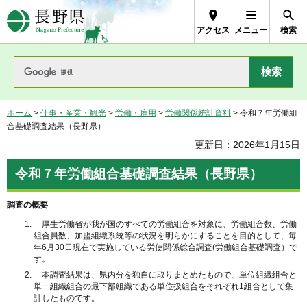
長野県Nagano Prefecture
アクセス
メニュー
検索
ホーム
>
仕事・産業・観光
>
労働・雇用
>
労働関係統計資料
> 令和７年労働組
合基礎調査結果（長野県）
更新日：2026年1月15日
令和７年労働組合基礎調査結果（長野県）
調査の概要
厚生労働省が我が国のすべての労働組合を対象に、労働組合数、労働
組合員数、加盟組織系統等の状況を明らかにすることを目的として、毎
年6月30日現在で実施している労使関係総合調査(労働組合基礎調査）で
す。
本調査結果は、県内分を独自に取りまとめたもので、単位組織組合と
単一組織組合の最下部組織である単位扱組合をそれぞれ1組合として集
計したものです。