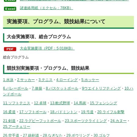
諸連絡用紙（エクセル：78KB）
実施要項、プログラム、競技結果について
大会実施要項、総合プログラム
大会実施要項（PDF：5,018KB）
総合プログラム
競技別実施要項・プログラム、競技結果
1.水泳
・
2.サッカー
・
3.テニス
・
4.ローイング
・
5.ホッケー
6.バレーボール
・
7.体操
・
8.バスケットボール
・
9ウエイトリフティング
・
10.ハ
ンドボール
11.ソフトテニス
・
12.卓球
・
13.軟式野球
・
14.馬術
・
15.フェンシング
16.柔道
・
17.ソフトボール
・
18.バドミントン
・
19.弓道
・
20.ライフル射撃
21.剣道
・
22.ラグビーフットボール
・
23.スポーツクライミング
・
24.カヌー
・
25.アーチェリー
26.空手道
・
27.銃剣道
・
28.なぎなた
・
29.ボウリング
・
30.ゴルフ