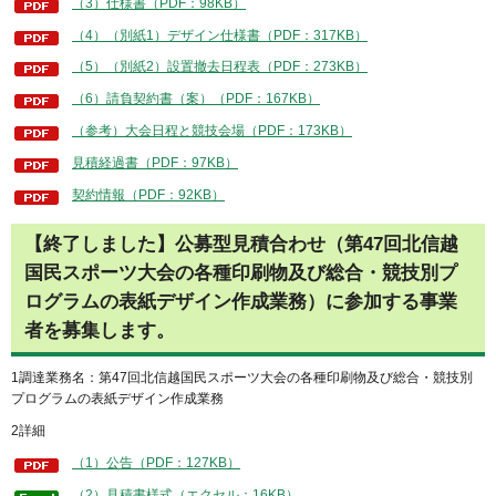
（3）仕様書（PDF：98KB）
（4）（別紙1）デザイン仕様書（PDF：317KB）
（5）（別紙2）設置撤去日程表（PDF：273KB）
（6）請負契約書（案）（PDF：167KB）
（参考）大会日程と競技会場（PDF：173KB）
見積経過書（PDF：97KB）
契約情報（PDF：92KB）
【終了しました】公募型見積合わせ（第47回北信越
国民スポーツ大会の各種印刷物及び総合・競技別プ
ログラムの表紙デザイン作成業務）に参加する事業
者を募集します。
1調達業務名：第47回北信越国民スポーツ大会の各種印刷物及び総合・競技別
プログラムの表紙デザイン作成業務
2詳細
（1）公告（PDF：127KB）
（2）見積書様式（エクセル：16KB）