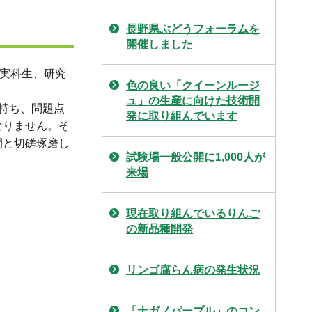
長野県ぶどうフォーラムを
開催しました
実科生、研究
色の良い「クイーンルージ
ュ」の生産に向けた技術開
持ち、問題点
発に取り組んでいます
なりません。そ
間と切磋琢磨し
試験場一般公開に1,000人が
来場
現在取り組んでいるりんご
の新品種開発
リンゴ腐らん病の発生状況
「ナガノパープル」のコン