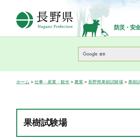
長野県Nagano Prefecture
防災・安
ホーム
>
仕事・産業・観光
>
農業
>
長野県果樹試験場
>
果樹
果樹試験場