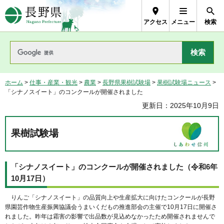
長野県Nagano Prefecture
アクセス
メニュー
検索
ホーム
>
仕事・産業・観光
>
農業
>
長野県果樹試験場
>
果樹試験場ニュース
>
「シナノスイート」のコンクールが開催されました
更新日：2025年10月9日
果樹試験場
「シナノスイート」のコンクールが開催されました（令和6年
10月17日）
りんご「シナノスイート」の品質向上や生産拡大に向けたコンクールが長野
県園芸作物生産振興協議会うまいくだもの推進部会の主催で10月17日に開催さ
れました。昨年は霜害の影響で出品数が見込めなかったため開催されませんで