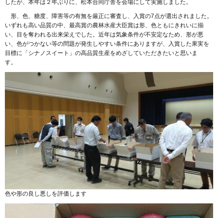
したが、本年は２年ぶりに、松本合同庁舎を会場にして実施しました。
形、色、糖度、障害等の有無を厳正に審査し、入賞の7点が選出されました。
いずれも高い品質の中、最高賞の農林水産大臣賞は形、色ともにきれいに揃
い、目を奪われる出来栄えでした。近年は気象条件が不安定なため、形が悪
い、色がつかない等の問題が発生しやすい条件にありますが、入賞した果実を
目標に「シナノスイート」の高品質生産をめざしていただきたいと思いま
す。
色や形の良し悪しを評価します