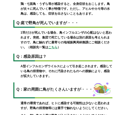
鶏・七面鳥・うずら等が感染すると、全身症状をおこします。鳥
が次々に死んでいく事が特徴です。
ただし、アヒルやカモ等の水
鳥は、感染しても、症状を出さないこともあります。
Q:庭で野鳥が死んでいますが・・・
1羽だけが死んでいる場合、鳥インフルエンザの心配はないと思わ
れます。突然、集団で死亡している場合は別の原因も考えられま
すので、鳥に触れずに最寄りの地域振興局林務課にご相談くださ
い。（相談先一覧は
こちら
）
Q：感染原因は？
A型インフルエンザウイルスによって引き起こされます。感染して
いる鳥の排泄物や、それに汚染されたものへの接触により、感染
が拡大していきます。
Q：家の周囲に鳥がたくさんいますが・・・
通常の環境であれば、ヒトに感染する可能性は少ないと思われま
すが、野鳥の排泄物等には素手で触れないようにしてください。