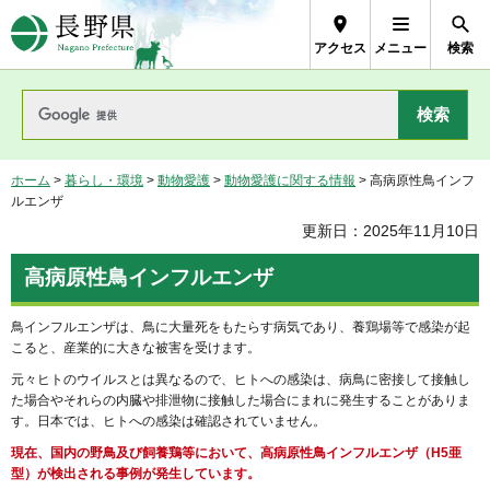
長野県Nagano Prefecture
アクセス
メニュー
検索
ホーム
>
暮らし・環境
>
動物愛護
>
動物愛護に関する情報
> 高病原性鳥インフ
ルエンザ
更新日：2025年11月10日
高病原性鳥インフルエンザ
鳥インフルエンザは、鳥に大量死をもたらす病気であり、養鶏場等で感染が起
こると、産業的に大きな被害を受けます。
元々ヒトのウイルスとは異なるので、ヒトへの感染は、病鳥に密接して接触し
た場合やそれらの内臓や排泄物に接触した場合にまれに発生することがありま
す。日本では、ヒトへの感染は確認されていません。
現在、国内の野鳥及び飼養鶏等において、高病原性鳥インフルエンザ（H5亜
型）が検出される事例が発生しています。