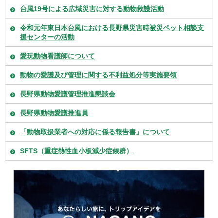
台風19号による広域災害に対する動物救護活動
令和元年東日本台風における長野県災害時被災ペット相談支
援センターの活動
愛玩動物看護師について
動物の愛護及び管理に関する不利益処分等実施要領
長野県動物愛護管理推進懇談会
長野県動物愛護推進員
「動物取扱業者への対応に係る報告書」について
SFTS（重症熱性血小板減少症候群）