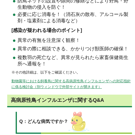
防鳥ネットの設置や隙間の修繕などにより野鳥・野
生動物の侵入を防ぐ！
必要に応じ消毒を！（消石灰の散布、アルコール製
剤・塩素剤による消毒など）
[感染が疑われる場合のポイント]
異常の有無を注意深く観察！
異常の際に相談できる、かかりつけ獣医師の確保！
複数羽の死亡など、異常が見られたら家畜保健衛生
所へ通報を！
※その他詳細は、以下をご確認ください。
動物園等における飼養鳥に関する高病原性鳥インフルエンザへの対応指針
に係る検討会（別ウィンドウで外部サイトが開きます）
高病原性鳥インフルエンザに関するQ&A
Q：どんな病気ですか？