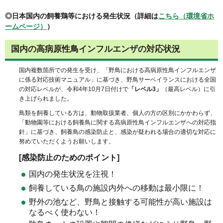
◎日本国内の飼養鶏等における発生状況（詳細は
こちら（環境省ホ
ームページ）
）
国内の高病原性鳥インフルエンザの対応状況
国内複数箇所での発生を受け、「野鳥における高病原性鳥インフルエンザ
に係る対応技術マニュアル」に基づき、野鳥サーベイランスにおける全国
の対応レベルが、令和4年10月7日付けで
「レベル3」
（最高レベル）に引
き上げられました。
鳥類を飼養している方は、動物取扱業者、個人の方の区別にかかわらず、
「動物園等における飼養鳥に関する高病原性鳥インフルエンザへの対応指
針」に基づき、飼養鳥の感染防止と、感染が疑われる場合の適切な対応に
努めていただくようお願いします。
[感染防止のためのポイント]
国内の発生状況を注視！
飼養している鳥の施設内外への移動は最小限に！
野外の池など、野鳥と接触する可能性が高い施設は
なるべく使わない！