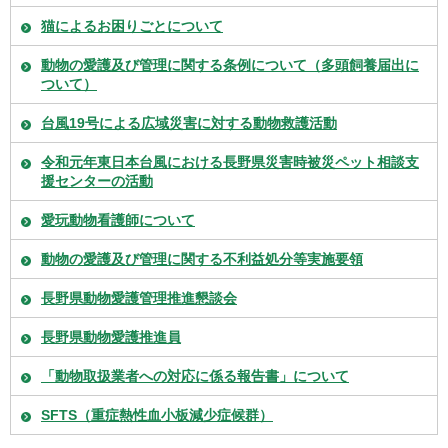
猫によるお困りごとについて
動物の愛護及び管理に関する条例について（多頭飼養届出に
ついて）
台風19号による広域災害に対する動物救護活動
令和元年東日本台風における長野県災害時被災ペット相談支
援センターの活動
愛玩動物看護師について
動物の愛護及び管理に関する不利益処分等実施要領
長野県動物愛護管理推進懇談会
長野県動物愛護推進員
「動物取扱業者への対応に係る報告書」について
SFTS（重症熱性血小板減少症候群）