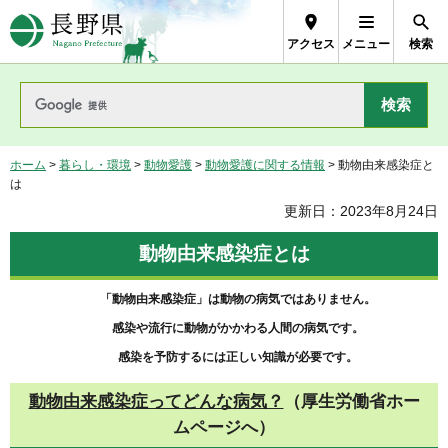
長野県Nagano Prefecture
アクセス
メニュー
検索
ホーム
>
暮らし・環境
>
動物愛護
>
動物愛護に関する情報
> 動物由来感染症と
は
更新日：2023年8月24日
動物由来感染症とは
「動物由来感染症」は動物の病気ではありません。
感染や流行に動物がかかわる人間の病気です。
感染を予防するには正しい知識が必要です。
動物由来感染症ってどんな病気？
（厚生労働省ホー
ムページへ）