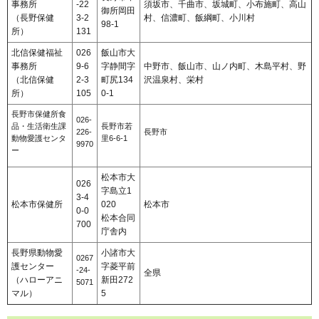
事務所
-22
須坂市、千曲市、坂城町、小布施町、高山
御所岡田
（長野保健
3-2
村、信濃町、飯綱町、小川村
98-1
所）
131
北信保健福祉
026
飯山市大
事務所
9-6
字静間字
中野市、飯山市、山ノ内町、木島平村、野
（北信保健
2-3
町尻134
沢温泉村、栄村
所）
105
0-1
長野市保健所食
026-
品・生活衛生課
長野市若
226-
長野市
動物愛護センタ
里6-6-1
9970
ー
松本市大
026
字島立1
3-4
松本市保健所
020
松本市
0-0
松本合同
700
庁舎内
長野県動物愛
小諸市大
0267
護センター
字菱平前
-24-
全県
（ハローアニ
新田272
5071
マル）
5