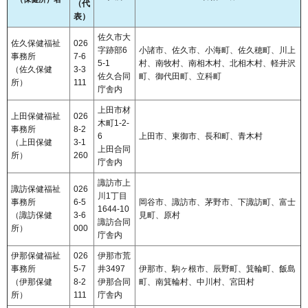
（代
表）
佐久市大
佐久保健福祉
026
字跡部6
小諸市、佐久市、小海町、佐久穂町、川上
事務所
7-6
5-1
村、南牧村、南相木村、北相木村、軽井沢
（佐久保健
3-3
佐久合同
町、御代田町、立科町
所）
111
庁舎内
上田市材
上田保健福祉
026
木町1-2-
事務所
8-2
6
上田市、東御市、長和町、青木村
（上田保健
3-1
上田合同
所）
260
庁舎内
諏訪市上
諏訪保健福祉
026
川1丁目
事務所
6-5
岡谷市、諏訪市、茅野市、下諏訪町、富士
1644-10
（諏訪保健
3-6
見町、原村
諏訪合同
所）
000
庁舎内
伊那保健福祉
026
伊那市荒
事務所
5-7
井3497
伊那市、駒ヶ根市、辰野町、箕輪町、飯島
（伊那保健
8-2
伊那合同
町、南箕輪村、中川村、宮田村
所）
111
庁舎内