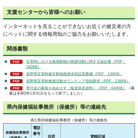
支援センターから皆様へのお願い
インターネットを見ることができないお近くの被災者の方
にペットに関する情報周知のご協力をお願いいたします。
関係書類
災害時における救護動物の救護活動に関する協定書（PDF：
160KB）
長野県災害時被災動物救護本部設置要綱（PDF：130KB）
長野県災害時救護活動ボランティア登録要領（PDF：136KB）
寄付金の募集を始めます（報道発表資料）（PDF：640KB）
（募
集は令和2年1月31日をもって終了しました）
県内保健福祉事務所（保健所）等の連絡先
表3.県内保健福祉事務所（保健所）等の連絡先
電話
保健福祉事務所
番号
住所
管轄区域
（保健所）名