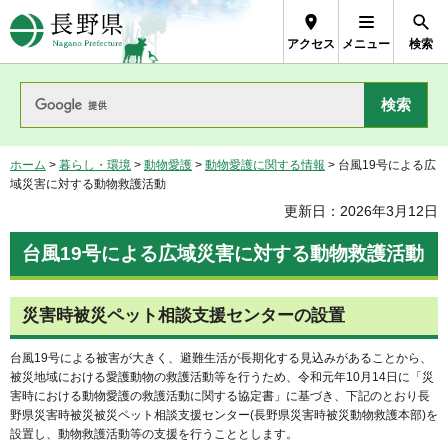
長野県Nagano Prefecture
アクセス
メニュー
検索
ホーム
>
暮らし・環境
>
動物愛護
>
動物愛護に関する情報
> 台風19号による広
域災害に対する動物救護活動
更新日：2026年3月12日
台風19号による広域災害に対する動物救護活動
災害時被災
ペット相談支援センター
の設置
台風19号による被害が大きく、避難生活が長期化する見込みがあることから、
被災地域における愛護動物の救護活動等を行うため、令和元年10月14日に「災
害時における動物愛護の救護活動に関する協定書」に基づき、下記のとおり長
野県災害時被災被災ペット相談支援センター(長野県災害時被災動物救護本部)を
設置し、動物救護活動等の支援を行うこととします。