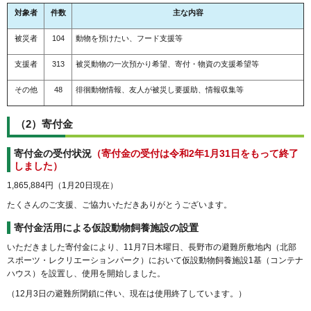
対象者
件数
主な内容
被災者
104
動物を預けたい、フード支援等
支援者
313
被災動物の一次預かり希望、寄付・物資の支援希望等
その他
48
徘徊動物情報、友人が被災し要援助、情報収集等
（2）寄付金
寄付金の受付状況
（寄付金の受付は令和2年1月31日をもって終了
しました）
1,865,884円（1月20日現在）
たくさんのご支援、ご協力いただきありがとうございます。
寄付金活用による仮設動物飼養施設の設置
いただきました寄付金により、11月7日木曜日、長野市の避難所敷地内（北部
スポーツ・レクリエーションパーク）において仮設動物飼養施設1基（コンテナ
ハウス）を設置し、使用を開始しました。
（12月3日の避難所閉鎖に伴い、現在は使用終了しています。）