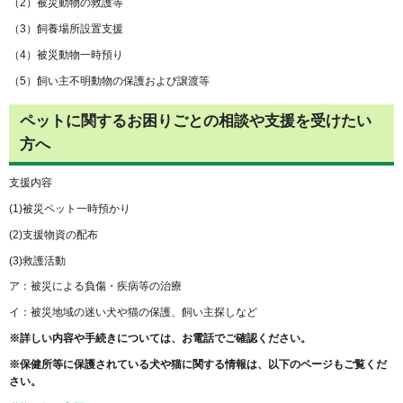
（2）被災動物の救護等
（3）飼養場所設置支援
（4）被災動物一時預り
（5）飼い主不明動物の保護および譲渡等
ペットに関するお困りごとの相談や支援を受けたい
方へ
支援内容
(1)被災ペット一時預かり
(2)支援物資の配布
(3)救護活動
ア：被災による負傷・疾病等の治療
イ：被災地域の迷い犬や猫の保護、飼い主探しなど
※詳しい内容や手続きについては、お電話でご確認ください。
※保健所等に保護されている犬や猫に関する情報は、以下のページもご覧くだ
さい。