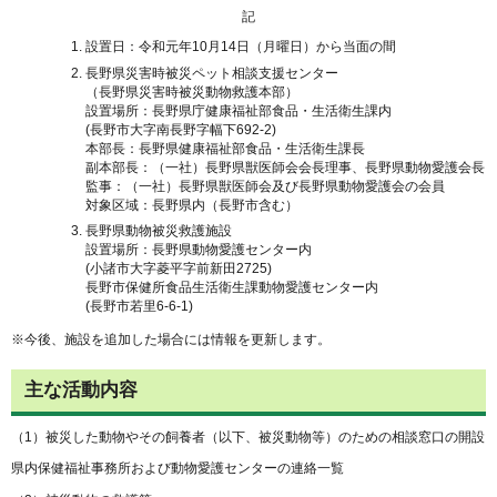
記
設置日：令和元年10月14日（月曜日）から当面の間
長野県災害時被災ペット相談支援センター
（長野県災害時被災動物救護本部）
設置場所：長野県庁健康福祉部食品・生活衛生課内
(長野市大字南長野字幅下692-2)
本部長：長野県健康福祉部食品・生活衛生課長
副本部長：（一社）長野県獣医師会会長理事、長野県動物愛護会長
監事：（一社）長野県獣医師会及び長野県動物愛護会の会員
対象区域：長野県内（長野市含む）
長野県動物被災救護施設
設置場所：長野県動物愛護センター内
(小諸市大字菱平字前新田2725)
長野市保健所食品生活衛生課動物愛護センター内
(長野市若里6-6-1)
※今後、施設を追加した場合には情報を更新します。
主な活動内容
（1）被災した動物やその飼養者（以下、被災動物等）のための相談窓口の開設
県内保健福祉事務所および動物愛護センターの連絡一覧