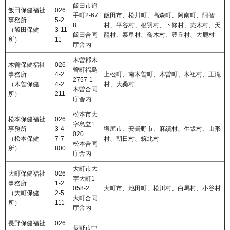
飯田市追
飯田保健福祉
026
手町2-67
飯田市、松川町、高森町、阿南町、阿智
事務所
5-2
8
村、平谷村、根羽村、下條村、売木村、天
（飯田保健
3-11
飯田合同
龍村、泰阜村、喬木村、豊丘村、大鹿村
所）
11
庁舎内
木曽郡木
木曽保健福祉
026
曽町福島
事務所
4-2
上松町、南木曽町、木曽町、木祖村、王滝
2757-1
（木曽保健
4-2
村、大桑村
木曽合同
所）
211
庁舎内
松本市大
松本保健福祉
026
字島立1
事務所
3-4
塩尻市、安曇野市、麻績村、生坂村、山形
020
（松本保健
7-7
村、朝日村、筑北村
松本合同
所）
800
庁舎内
大町市大
大町保健福祉
026
字大町1
事務所
1-2
058-2
大町市、池田町、松川村、白馬村、小谷村
（大町保健
2-5
大町合同
所）
111
庁舎内
長野保健福祉
026
長野市中