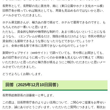
長野市として、長野駅の北に善光寺、南に（東口公園やホクト文化ホール横）
旧県庁舎が残っていれば観光としても、周遊も見込めるのではないかと思い、
メールさせていただきました。
ホテル犀北館さんが、極力あの形で残せて、ホテルで運用できるのですと、も
ちろんそれが一番いいと思います。
ただもし、資金的な制約や物理的な制約で、あまり残らないということになる
ようなら、（エンブレムが残るだけ、階段が残るだけのような）市民や県民が
資金的にも援助できるような形になったりなどできないでしょうか？
より、全体が残る形で本当に活用できないものなのでしょうか？
新聞やウェブサイト（webサイト）で調べていても、市や県にお聞きしても、
あの旧庁舎がどのように残っていくのか全体像も見えないので教えて（周知）
いただきたいと思ったのと極力形が残るようにご検討いただきたいと思いメー
ルさせていただきました。
どうぞよろしくお願いします。
回答（2025年12月10日回答）
長野県総務部長の須藤俊一と申します。
この度は、旧長野県庁舎のよりよい活用について、ご関心やご提案をお寄せい
ただき、誠にありがとうございます。いただいたご質問につきまして、順次お