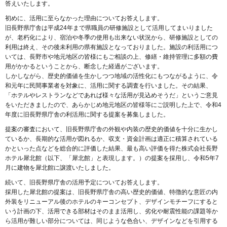
答えいたします。
初めに、活用に至らなかった理由についてお答えします。
旧長野県庁舎は平成24年まで県職員の研修施設として活用してまいりました
が、老朽化により、宿泊や冬季の使用も出来ない状況から、研修施設としての
利用は終え、その後未利用の県有施設となっておりました。施設の利活用につ
いては、長野市や地元地区の皆様にもご相談の上、修繕・維持管理に多額の費
用がかかるということから、断念した経過がございます。
しかしながら、歴史的価値を生かしつつ地域の活性化にもつながるように、令
和元年に民間事業者を対象に、活用に関する調査を行いました。その結果、
「ホテルやレストランなどであれば様々な活用が見込めそうだ」というご意見
をいただきましたので、あらかじめ地元地区の皆様等にご説明した上で、令和4
年度に旧長野県庁舎の利活用に関する提案を募集しました。
提案の審査において、旧長野県庁舎の外観や内装の歴史的価値を十分に生かし
ているか、長期的な活用が図れるか、収支・資金計画は適正に積算されている
かといった点などを総合的に評価した結果、最も高い評価を得た株式会社長野
ホテル犀北館（以下、「犀北館」と表現します。）の提案を採用し、令和5年7
月に建物を犀北館に譲渡いたしました。
続いて、旧長野県庁舎の活用予定についてお答えします。
採用した犀北館の提案は、旧長野県庁舎の高い歴史的価値、特徴的な意匠の内
外装をリニューアル後のホテルのキーコンセプト、デザインモチーフにすると
いう計画の下、活用できる部材はそのまま活用し、劣化や耐震性能の課題等か
ら活用が難しい部分については、同じような色合い、デザインなどを引用する