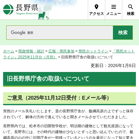
長野県Nagano Prefecture
アクセス
メニュー
検索
ホーム
>
県政情報・統計
>
広報・県民参加
>
県民ホットライン
>
『県民ホット
ライン』2025年11月分（月別）
> 旧長野県庁舎の取扱いについて
更新日：2026年1月6日
旧長野県庁舎の取扱いについて
ご意見（2025年11月12日受付：Eメール等）
突然のメール失礼いたします。昔の長野県庁舎が、飯綱高原の上でずっと保存
されていて、解体の方向で進んでいると聞きメールさせていただきました。
長野県内では、松本市の旧開智学校が、明治期の建物として観光資源になって
いて、長野市には、その時代の建物が少ないとずっと思い込んでいたので、飯
綱高原の山の中に旧県庁舎が一部残っているというのを最近になって知り驚き