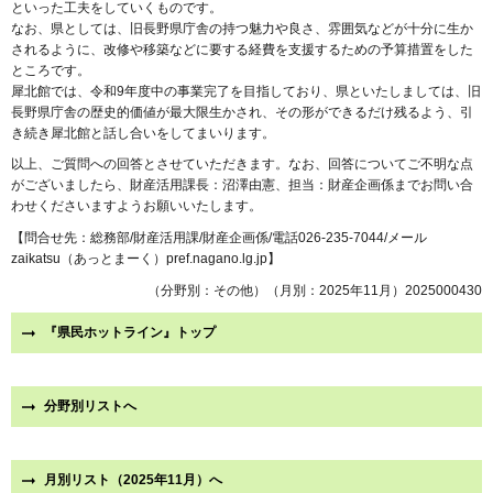
といった工夫をしていくものです。
なお、県としては、旧長野県庁舎の持つ魅力や良さ、雰囲気などが十分に生か
されるように、改修や移築などに要する経費を支援するための予算措置をした
ところです。
犀北館では、令和9年度中の事業完了を目指しており、県といたしましては、旧
長野県庁舎の歴史的価値が最大限生かされ、その形ができるだけ残るよう、引
き続き犀北館と話し合いをしてまいります。
以上、ご質問への回答とさせていただきます。なお、回答についてご不明な点
がございましたら、財産活用課長：沼澤由憲、担当：財産企画係までお問い合
わせくださいますようお願いいたします。
【問合せ先：総務部/財産活用課/財産企画係/電話026-235-7044/メール
zaikatsu（あっとまーく）pref.nagano.lg.jp】
（分野別：その他）（月別：2025年11月）2025000430
『県民ホットライン』トップ
分野別リストへ
月別リスト（2025年11月）へ