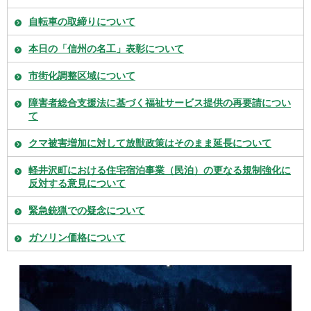
自転車の取締りについて
本日の「信州の名工」表彰について
市街化調整区域について
障害者総合支援法に基づく福祉サービス提供の再要請につい
て
クマ被害増加に対して放獣政策はそのまま延長について
軽井沢町における住宅宿泊事業（民泊）の更なる規制強化に
反対する意見について
緊急銃猟での疑念について
ガソリン価格について