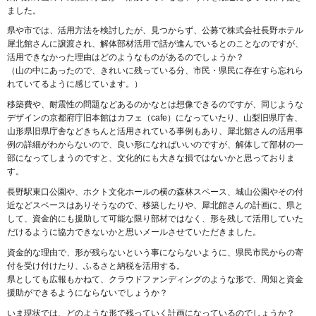
ました。
県や市では、活用方法を検討したが、見つからず、公募で株式会社長野ホテル
犀北館さんに譲渡され、解体部材活用で話が進んでいるとのことなのですが、
活用できなかった理由はどのようなものがあるのでしょうか？
（山の中にあったので、きれいに残っている分、市民・県民に存在すら忘れら
れていてるように感じています。）
移築費や、耐震性の問題などあるのかなとは想像できるのですが、同じような
デザインの京都府庁旧本館はカフェ（cafe）になっていたり、山梨旧県庁舎、
山形県旧県庁舎などきちんと活用されている事例もあり、犀北館さんの活用事
例の詳細がわからないので、良い形になればいいのですが、解体して部材の一
部になってしまうのですと、文化的にも大きな損ではないかと思っておりま
す。
長野駅東口公園や、ホクト文化ホールの横の森林スペース、城山公園やその付
近などスペースはありそうなので、移築したりや、犀北館さんの計画に、県と
して、資金的にも援助して可能な限り部材ではなく、形を残して活用していた
だけるように協力できないかと思いメールさせていただきました。
資金的な理由で、形が残らないという事にならないように、県民市民からの寄
付を受け付けたり、ふるさと納税を活用する。
県としても広報もかねて、クラウドファンディングのような形で、周知と資金
援助ができるようにならないでしょうか？
いま現状では、どのような形で残っていく計画になっているのでしょうか？