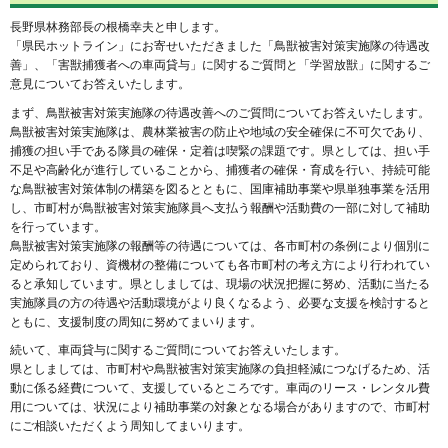
長野県林務部長の根橋幸夫と申します。
「県民ホットライン」にお寄せいただきました「鳥獣被害対策実施隊の待遇改
善」、「害獣捕獲者への車両貸与」に関するご質問と「学習放獣」に関するご
意見についてお答えいたします。
まず、鳥獣被害対策実施隊の待遇改善へのご質問についてお答えいたします。
鳥獣被害対策実施隊は、農林業被害の防止や地域の安全確保に不可欠であり、
捕獲の担い手である隊員の確保・定着は喫緊の課題です。県としては、担い手
不足や高齢化が進行していることから、捕獲者の確保・育成を行い、持続可能
な鳥獣被害対策体制の構築を図るとともに、国庫補助事業や県単独事業を活用
し、市町村が鳥獣被害対策実施隊員へ支払う報酬や活動費の一部に対して補助
を行っています。
鳥獣被害対策実施隊の報酬等の待遇については、各市町村の条例により個別に
定められており、資機材の整備についても各市町村の考え方により行われてい
ると承知しています。県としましては、現場の状況把握に努め、活動に当たる
実施隊員の方の待遇や活動環境がより良くなるよう、必要な支援を検討すると
ともに、支援制度の周知に努めてまいります。
続いて、車両貸与に関するご質問についてお答えいたします。
県としましては、市町村や鳥獣被害対策実施隊の負担軽減につなげるため、活
動に係る経費について、支援しているところです。車両のリース・レンタル費
用については、状況により補助事業の対象となる場合がありますので、市町村
にご相談いただくよう周知してまいります。