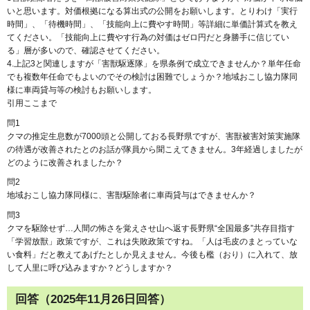
いと思います。対価根拠になる算出式の公開をお願いします。とりわけ「実行
時間」、「待機時間」、「技能向上に費やす時間」等詳細に単価計算式を教え
てください。「技能向上に費やす行為の対価はゼロ円だと身勝手に信じてい
る」層が多いので、確認させてください。
4.上記3と関連しますが「害獣駆逐隊」を県条例で成立できませんか？単年任命
でも複数年任命でもよいのでその検討は困難でしょうか？地域おこし協力隊同
様に車両貸与等の検討もお願いします。
引用ここまで
問1
クマの推定生息数が7000頭と公開しておる長野県ですが、害獣被害対策実施隊
の待遇が改善されたとのお話が隊員から聞こえてきません。3年経過しましたが
どのように改善されましたか？
問2
地域おこし協力隊同様に、害獣駆除者に車両貸与はできませんか？
問3
クマを駆除せず…人間の怖さを覚えさせ山へ返す長野県“全国最多”共存目指す
「学習放獣」政策ですが、これは失敗政策ですね。「人は毛皮のまとっていな
い食料」だと教えてあげたとしか見えません。今後も檻（おり）に入れて、放
して人里に呼び込みますか？どうしますか？
回答（2025年11月26日回答）