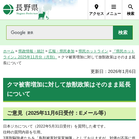
長野県Nagano Prefecture
アクセス
メニュー
検索
ホーム
>
県政情報・統計
>
広報・県民参加
>
県民ホットライン
>
『県民ホット
ライン』2025年11月分（月別）
> クマ被害増加に対して放獣政策はそのまま延
長について
更新日：2026年1月6日
クマ被害増加に対して放獣政策はそのまま延長
について
ご意見（2025年11月6日受付：Eメール等）
日本ジカについて（2022年5月31日受付）を質問した者です。
往時の質問内容を引用。
3害獣駆除者たちを「鳥獣被害対策実施隊」としておりますが、対価が不等に低