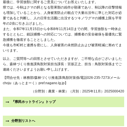
最後に、学習放獣に関するご意見についてお答えいたします。
県では、今秋はクマの餌となる堅果類の凶作が顕著であり、秋以降の目撃情報
も増加していることから、人身被害防止の観点で大量出没年に準じた対応が必
要であると判断し、人の日常生活圏に出没するツキノワグマの捕獲上限を平常
年の2倍に引き上げました。
また、令和7年11月15日から令和8年11月14日までの間、学習放獣を一時休止
するとともに、錯誤捕獲への対応については、捕獲者の安全確保を最優先に緊
急捕獲を徹底することとしました。
今後も市町村と連携を密にし、人身被害の未然防止および被害軽減に努めてま
いります。
以上、ご質問等への回答とさせていただきますが、ご不明な点がございました
ら、森林づくり推進課鳥獣対策担当課長：宮坂正之、担当：鳥獣対策係までご
連絡くださいますようお願い申し上げます。
【問合せ先：林務部/森林づくり推進課/鳥獣対策係/電話026-235-7273/メール
choju（あっとまーく）pref.nagano.lg.jp】
（分野別：農業・林業）（月別：2025年11月）2025000420
『県民ホットライン』トップ
分野別リストへ