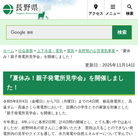
長野県Nagano Prefecture
アクセス
メニュー
検索
ホーム
>
社会基盤
>
上下水道・電気
>
電気
>
長野県の公営電気事業
> 『夏休
み！親子発電所見学会』を開催しました！
更新日：2025年11月14日
『夏休み！親子発電所見学会』を開催しまし
た！
令和5年8月4日（金曜日）から7日（月曜日）までの4日間、裾花発電所と、高
遠ダム・高遠さくら発電所において、近隣の小学生とその家族を対象とした
『親子発電所見学会』を開催しました。
今年度は、4年ぶりに各所2日間、計4日間の開催とし、とても暑い中ではあり
ましたが、総勢98名の皆さんにご参加いただき、普段は入ることのできない発
電所内の見学やクイズを通して、水力発電や自然エネルギーについて学んでい