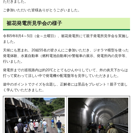
ただきました。
ご参加いただいた皆様ありがとうございました。
裾花発電所見学会の様子
令和5年8月4～5日（金～土曜日）、裾花発電所にて親子発電所見学会を実施し
ました。
天候にも恵まれ、20組55名の皆さんにご参加いただき、ジオラマ模型を使った
発電体験、水素自動車（燃料電池自動車)や警報車の展示、発電所内の見学等、
行いました。
発電所までの巡視路内は約20℃ととてもひんやりしていて、外の炎天下からは
打って変わって涼しい中で発電機や配電盤等を見学していただきました。
途中のポイントでクイズを出題し、正解者には景品をプレゼント！親子で楽し
く学んでいただきました。