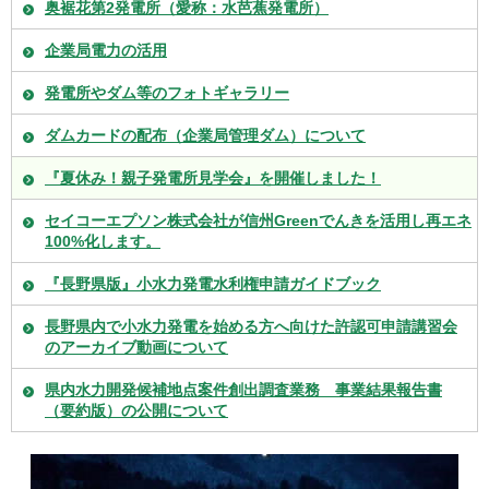
奥裾花第2発電所（愛称：水芭蕉発電所）
企業局電力の活用
発電所やダム等のフォトギャラリー
ダムカードの配布（企業局管理ダム）について
『夏休み！親子発電所見学会』を開催しました！
セイコーエプソン株式会社が信州Greenでんきを活用し再エネ
100%化します。
『長野県版』小水力発電水利権申請ガイドブック
長野県内で小水力発電を始める方へ向けた許認可申請講習会
のアーカイブ動画について
県内水力開発候補地点案件創出調査業務 事業結果報告書
（要約版）の公開について