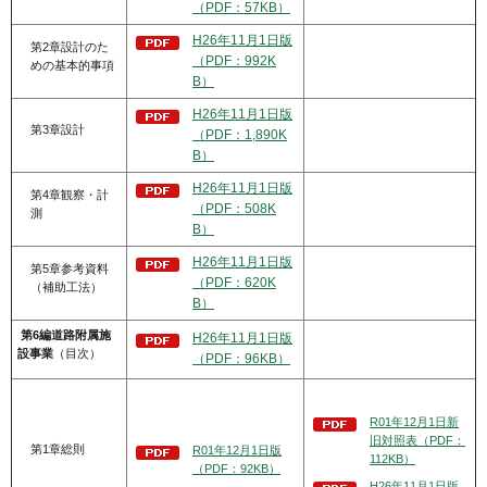
（PDF：57KB）
H26年11月1日版
第2章設計のた
（PDF：992K
めの基本的事項
B）
H26年11月1日版
第3章設計
（PDF：1,890K
B）
H26年11月1日版
第4章観察・計
（PDF：508K
測
B）
H26年11月1日版
第5章参考資料
（PDF：620K
（補助工法）
B）
第6編道路附属施
H26年11月1日版
設事業
（目次）
（PDF：96KB）
R01年12月1日新
旧対照表（PDF：
第1章総則
R01年12月1日版
112KB）
（PDF：92KB）
H26年11月1日版