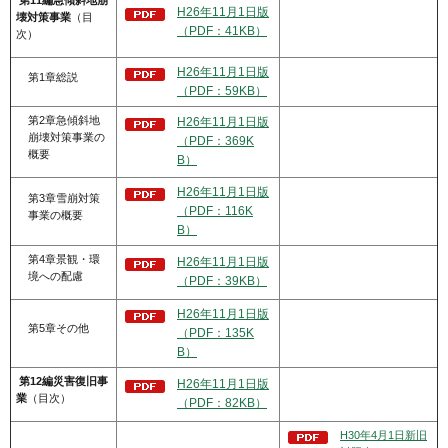
第11編急傾斜地崩
H26年11月1日版
壊対策事業
（目
（PDF：41KB）
次）
H26年11月1日版
第1章総説
（PDF：59KB）
第2章急傾斜地
H26年11月1日版
崩壊対策事業の
（PDF：369K
概要
B）
H26年11月1日版
第3章雪崩対策
（PDF：116K
事業の概要
B）
第4章景観・環
H26年11月1日版
境への配慮
（PDF：39KB）
H26年11月1日版
第5章その他
（PDF：135K
B）
第12編災害復旧事
H26年11月1日版
業
（目次）
（PDF：82KB）
H30年4月1日新旧