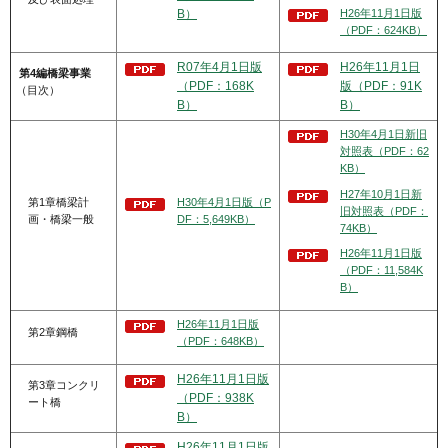
H26年11月1日版
B）
（PDF：624KB）
R07年4月1日版
H26年11月1日
第4編橋梁事業
（PDF：168K
版（PDF：91K
（目次）
B）
B）
H30年4月1日新旧
対照表（PDF：62
KB）
H27年10月1日新
第1章橋梁計
H30年4月1日版（P
旧対照表（PDF：
画・橋梁一般
DF：5,649KB）
74KB）
H26年11月1日版
（PDF：11,584K
B）
H26年11月1日版
第2章鋼橋
（PDF：648KB）
H26年11月1日版
第3章コンクリ
（PDF：938K
ート橋
B）
H26年11月1日版