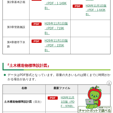
第2章基本計画
（PDF：1,149K
H26年11月1日版
B）
（PDF：1,643K
B）
H26年11月1日版
第3章管路施設
（PDF：719K
B）
H26年11月1日版
第4章都市下水
（PDF：155K
路
B）
『
土木構造物標準設計図
』
データはPDF形式となっています。容量の大きいものは開くまでに時間がか
かる場合があります。
名称
最新ファイル
備考
H26年11月
土木構造物標準設計図
（目次）
1日版（PD
F：97KB）