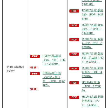
1～3節3（PDF：
7,841KB）
R03年7月1日版第
3節4（PDF：9,27
8KB）
R03年7月1日版第
3節5～7（PDF：
9,650KB）
R03年7月1日版第
4～7節（PDF：6,
929KB）
R03年7月1日版第
R08年4月1日版
8節～第12節（PD
（第1～4節）（PD
F：9,105KB）
F：4,280KB）
第4章砂防施設
R03年7月1日新旧
の設計
対照表（PDF：4,
R08年4月1日版
824KB）
（第5節～第12
節）（PDF：12,60
H31年4月1日版
9KB）
（PDF：5,379K
B）
H31年4月1日新旧
対照表(1)（PD
F：7,330KB）