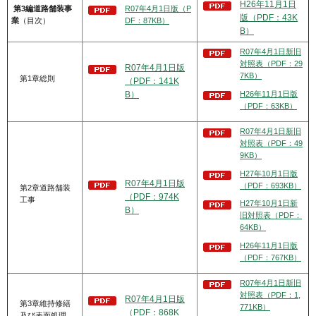
H26年11月1日
第3編道路舗装事
R07年4月1日版（P
版（PDF：43K
業
（目次）
DF：87KB）
B）
R07年4月1日新旧
対照表（PDF：29
R07年4月1日版
7KB）
第1章総則
（PDF：141K
H26年11月1日版
B）
（PDF：63KB）
R07年4月1日新旧
対照表（PDF：49
9KB）
H27年10月1日版
R07年4月1日版
（PDF：693KB）
第2章道路舗装
（PDF：974K
工事
H27年10月1日新
B）
旧対照表（PDF：
64KB）
H26年11月1日版
（PDF：767KB）
R07年4月1日新旧
対照表（PDF：1,
R07年4月1日版
第3章維持修繕
771KB）
（PDF：868K
及び表面処理