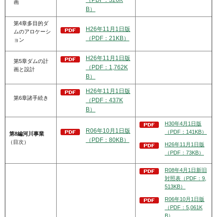
（PDF：326K
画
B）
第4章多目的ダ
H26年11月1日版
ムのアロケーシ
（PDF：21KB）
ョン
H26年11月1日版
第5章ダムの計
（PDF：1,762K
画と設計
B）
H26年11月1日版
第6章諸手続き
（PDF：437K
B）
H30年4月1日版
R06年10月1日版
（PDF：141KB）
第8編河川事業
（PDF：80KB）
（目次）
H26年11月1日版
（PDF：73KB）
R08年4月1日新旧
対照表（PDF：9,
513KB）
R06年10月1日版
（PDF：5,061K
B）