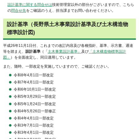
設計基準に関する問合せは
技術管理室以外の部分がございますので、こちら
の
問合せ先
をご確認のうえ、担当課までお問い合わせください。
設計基準（長野県土木事業設計基準及び土木構造物
標準設計図)
平成26年11月1日付、これまでの改訂内容及び各種指針、基準、示方書、通達
等を踏まえ、
設計基準
（「
土木事業設計基準」
及び
「土木構造物標準設計
図」
）を全面改定し、同日適用しています。
また、随時、一部改定を実施していますので、ご確認ください。
令和8年4月1日一部改定
令和7年4月1日一部改定
令和6年10月1日一部改定
令和5年3月29日一部改定
令和5年1月24日一部改定
令和4年5月26日一部修正
令和4年4月1日一部改定
令和3年7月1日一部改定
令和3年4月1日一部改定