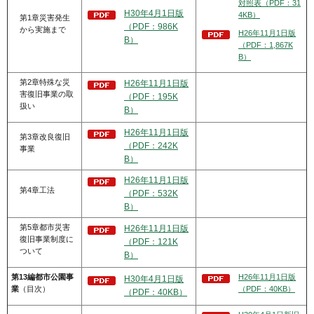
対照表（PDF：31
H30年4月1日版
4KB）
第1章災害発生
（PDF：986K
から実施まで
H26年11月1日版
B）
（PDF：1,867K
B）
第2章特殊な災
H26年11月1日版
害復旧事業の取
（PDF：195K
扱い
B）
H26年11月1日版
第3章改良復旧
（PDF：242K
事業
B）
H26年11月1日版
第4章工法
（PDF：532K
B）
第5章都市災害
H26年11月1日版
復旧事業制度に
（PDF：121K
ついて
B）
第13編都市公園事
H26年11月1日版
H30年4月1日版
業
（目次）
（PDF：40KB）
（PDF：40KB）