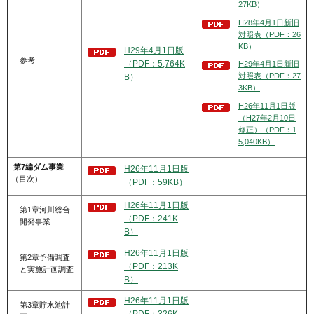
27KB）
H28年4月1日新旧
対照表（PDF：26
KB）
H29年4月1日版
参考
（PDF：5,764K
H29年4月1日新旧
対照表（PDF：27
B）
3KB）
H26年11月1日版
（H27年2月10日
修正）（PDF：1
5,040KB）
第7編ダム事業
H26年11月1日版
（目次）
（PDF：59KB）
H26年11月1日版
第1章河川総合
（PDF：241K
開発事業
B）
H26年11月1日版
第2章予備調査
（PDF：213K
と実施計画調査
B）
H26年11月1日版
第3章貯水池計