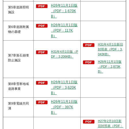
H26年11月1日版
第5章道路照明
（PDF：1,670K
施設
B）
H26年11月1日版
第6章道路附属
（PDF：117K
物の基礎
B）
H31年4月1日新旧
対照表（PDF：3,
H31年4月1日版（P
043KB）
第7章落石崩壊
DF：3,206KB）
防止施設
H26年11月1日版
（PDF：2,873K
B）
H26年11月1日版
第8章雪寒地域
（PDF：3,620K
道路事業
B）
H26年11月1日版
第9章電線共同
（PDF：397K
溝
B）
H27年2月10日新
旧対照表（PDF：