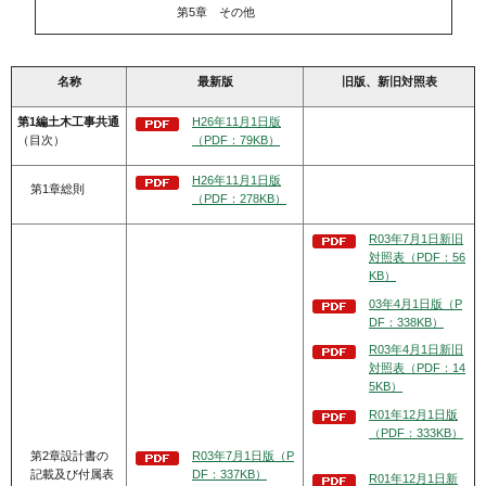
第5章 その他
名称
最新版
旧版、新旧対照表
第1編土木工事共通
H26年11月1日版
（目次）
（PDF：79KB）
H26年11月1日版
第1章総則
（PDF：278KB）
R03年7月1日新旧
対照表（PDF：56
KB）
03年4月1日版（P
DF：338KB）
R03年4月1日新旧
対照表（PDF：14
5KB）
R01年12月1日版
（PDF：333KB）
第2章設計書の
R03年7月1日版（P
記載及び付属表
DF：337KB）
R01年12月1日新