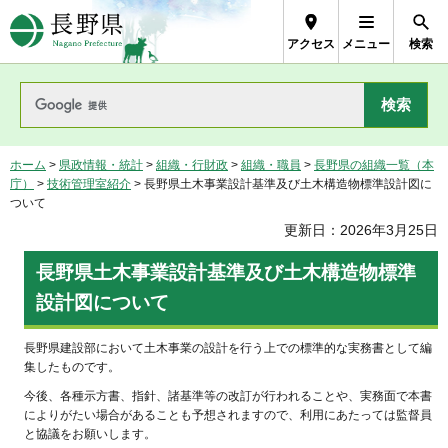
長野県Nagano Prefecture
アクセス
メニュー
検索
ホーム
>
県政情報・統計
>
組織・行財政
>
組織・職員
>
長野県の組織一覧（本
庁）
>
技術管理室紹介
> 長野県土木事業設計基準及び土木構造物標準設計図に
ついて
更新日：2026年3月25日
長野県土木事業設計基準及び土木構造物標準
設計図について
長野県建設部において土木事業の設計を行う上での標準的な実務書として編
集したものです。
今後、各種示方書、指針、諸基準等の改訂が行われることや、実務面で本書
によりがたい場合があることも予想されますので、利用にあたっては監督員
と協議をお願いします。