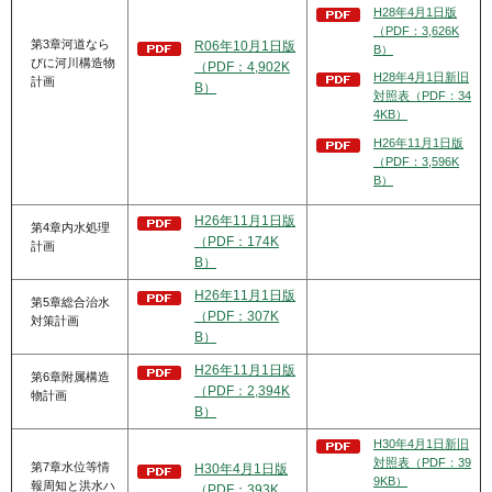
H28年4月1日版
（PDF：3,626K
第3章河道なら
R06年10月1日版
B）
びに河川構造物
（PDF：4,902K
H28年4月1日新旧
計画
B）
対照表（PDF：34
4KB）
H26年11月1日版
（PDF：3,596K
B）
H26年11月1日版
第4章内水処理
（PDF：174K
計画
B）
H26年11月1日版
第5章総合治水
（PDF：307K
対策計画
B）
H26年11月1日版
第6章附属構造
（PDF：2,394K
物計画
B）
H30年4月1日新旧
対照表（PDF：39
第7章水位等情
H30年4月1日版
9KB）
報周知と洪水ハ
（PDF：393K