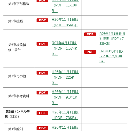
第4章下部構造
（PDF：1,610K
B）
H26年11月1日版
第5章拡幅
（PDF：85KB）
R07年4月1日新旧
対照表（PDF：7,
R07年4月1日版
339KB）
第6章橋梁補
（PDF：1,574K
修・設計
H26年11月1日版
B）
（PDF：2,981K
B）
H26年11月1日版
第7章その他
（PDF：225K
B）
H26年11月1日版
第8章参考資料
（PDF：9,041K
B）
第5編トンネル事
H26年11月1日版
業
（目次）
（PDF：73KB）
H26年11月1日版
第1章総則