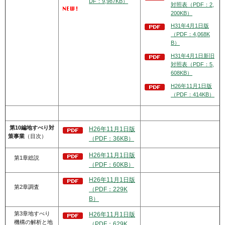
DF：9,987KB）
対照表（PDF：2,
200KB）
H31年4月1日版
（PDF：4,068K
B）
H31年4月1日新旧
対照表（PDF：5,
608KB）
H26年11月1日版
（PDF：414KB）
第10編地すべり対
H26年11月1日版
策事業
（目次）
（PDF：36KB）
H26年11月1日版
第1章総説
（PDF：60KB）
H26年11月1日版
第2章調査
（PDF：229K
B）
第3章地すべり
H26年11月1日版
機構の解析と地
（PDF：629K