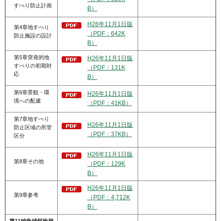
すべり防止計画
B）
H26年11月1日版
第4章地すべり
（PDF：642K
防止施設の設計
B）
第5章突発的地
H26年11月1日版
すべりの初期対
（PDF：131K
応
B）
第6章景観・環
H26年11月1日版
境への配慮
（PDF：41KB）
第7章地すべり
H26年11月1日版
防止区域の所管
（PDF：37KB）
区分
H26年11月1日版
第8章その他
（PDF：129K
B）
H26年11月1日版
第9章参考
（PDF：4,712K
B）